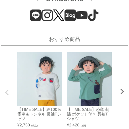
近畿
そごう横浜店
近鉄百貨店 上本町店
催事場
大阪市天王寺区上本町6-1-55
近鉄百貨店 上本町店 7階子供服売場
【開催期間】
おすすめ商品
2026.08.19 ～ 2026.08.31
店舗詳細へ
伊勢丹 立川店
京阪百貨店 守口店
子供服売場
大阪府守口市河原町8番3号
京阪百貨店 守口店 6階子供服売場
【開催期間】
2026.08.1 ～ 2026.08.25
店舗詳細へ
西武渋谷店
近鉄百貨店 生駒店
【TIME SALE】綿100％
【TIME SALE】恐竜 刺
【TIM
A館 6階
奈良県生駒市谷田町
電車＆トンネル 長袖Tシ
繍 ポケット付き 長袖T
ボーダ
近鉄百貨店 生駒店 4階子供服売場
【開催期間】
ャツ
シャツ
ット 
2026.08.4 ～ 2026.08.31
¥
2,750
¥
2,420
¥
1,980
店舗詳細へ
（税込）
（税込）