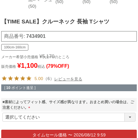
(50)
(50)
(50)
(50)
【TIME SALE】クルーネック 長袖 Tシャツ
商品番号
7434901
100cm-160cm
¥
5,170
メーカー希望小売価格
のところ
¥
1,100
(79%OFF)
販売価格
税込
5.00
（6）
レビューを見る
[
10
ポイント進呈 ]
■素材によってフィット感、サイズ感が異なります。おまとめ買いの場合は、ご
注意ください。
(
必
須
)
〜
2026/08/12 9:59