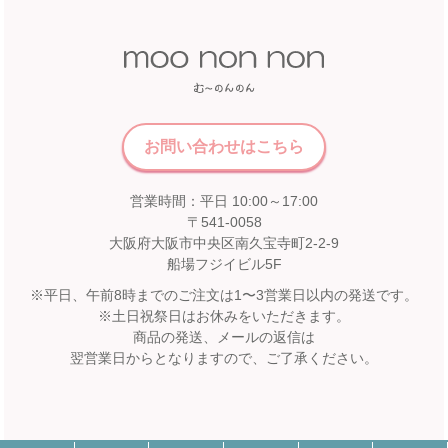
【開催期間】
2026.07.22 ～ 2026.08.16
中国
近畿
福屋 八丁堀本店
お問い合わせはこちら
広島市中区胡町6-26
近鉄百貨店 奈良店
福屋八丁堀本店８Fこども服売場
6F エスカレーター前
店舗詳細へ
営業時間：平日 10:00～17:00
【開催期間】
〒541-0058
2026.08.1 ～ 2026.08.31
大阪府大阪市中央区南久宝寺町2-2-9
船場フジイビル5F
九州
※平日、午前8時までのご注文は1〜3営業日以内の発送です。
松坂屋 高槻店
※土日祝祭日はお休みをいただきます。
宮崎山形屋
2F イベントスペース
商品の発送、メールの返信は
翌営業日からとなりますので、ご了承ください。
【開催期間】
宮崎市橘通東3丁目4番12号
2026.08.1 ～ 2026.08.31
宮崎山形屋 6F ベビー用品・子供服売場
店舗詳細へ