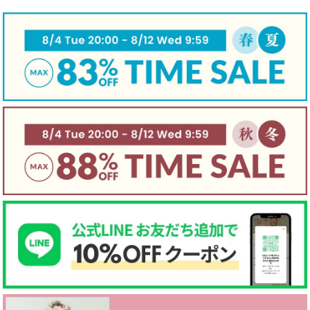
伸縮性
☐ あり
☑ややあり
☐ なし
手触り
☐柔らかい
☑ 普通
☐ かため
生地厚さ
☐ 厚手
☑ 普通
☐ 薄手
裏地
☐ あり
☑ なし
☐ 起毛