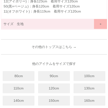
12(アイボリー)：身長123cm 着用サイズ120cm
50(黒×ベージュ)：身長120cm 着用サイズ120cm
11(オフホワイト)：身長119cm 着用サイズ120cm
サイズ 生地
サイズ詳細表示
ｃｍ
inches
サイズ
100
110
120
130
140
150
160
(cm)
その他のトップスはこちら →
3歳~
4歳~
6歳~
7歳~
9歳~
11歳~
13歳~
年齢
4歳
5歳
7歳
8歳
12歳
12歳
14歳
着丈
40
42
44
48
52
54.5
59
他のアイテムをサイズで探す
身幅
30
33
35
36
38.5
40
42
80cm
90cm
100cm
袖丈
34.5
38
41
44
47.5
50.5
54
裾幅
31
33
35
37
39
41
43
110cm
120cm
130cm
※上記は目安サイズです。
仕上がりにより1.5cm程度の差が生じる場合がございます。
140cm
150cm
160cm
※サイズについてのガイドラインはこちらをご覧ください。