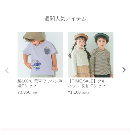
新宿高島屋
週間人気アイテム
泉北タカシマヤ
催会場
大阪府堺市南区茶山台1-3-1
【開催期間】
泉北タカシマヤ 4階子供服売場
2026.08.5 ～ 2026.08.11
店舗詳細へ
東武百貨店 池袋店
近鉄百貨店 橿原店
7F 3番地（※ 15日：未展開、19日：休業
日）
奈良県橿原市北八木町3-65-11
近鉄百貨店 橿原店 4階子供服売場
【開催期間】
綿100％ 電車ワッペン刺
【TIME SALE】クルー
【TIM
2026.08.13 ～ 2026.08.26
店舗詳細へ
繍Tシャツ
ネック 長袖 Tシャツ
動物＆
ァリカ
¥
3,960
¥
1,100
（税込）
（税込）
¥
3,520
中部
近鉄百貨店 和歌山店
和歌山県和歌山市友田町5－18
近鉄百貨店 四日市店
近鉄百貨店 和歌山店 4階子供服売場
5F 催会場
店舗詳細へ