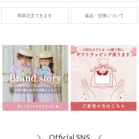
藤崎仙台
店舗詳細へ
子供服売場
簡単注文できます
返品・交換について
【開催期間】
2026.08.27 ～ 2026.09.2
京成百貨店
茨城県水戸市泉町1丁目6-1
京成百貨店 ７階 子供服売場
店舗詳細へ
関東
東武百貨店 船橋店
中部
子供服売場
【開催期間】
2026.08.1 ～ 2026.08.31
名古屋栄 三越
名古屋市中区栄3-5-1
名古屋栄 三越 7F 子供服売場
そごう横浜店
店舗詳細へ
子供服売場
【開催期間】
Official SNS
2026.08.1 ～ 2026.08.18