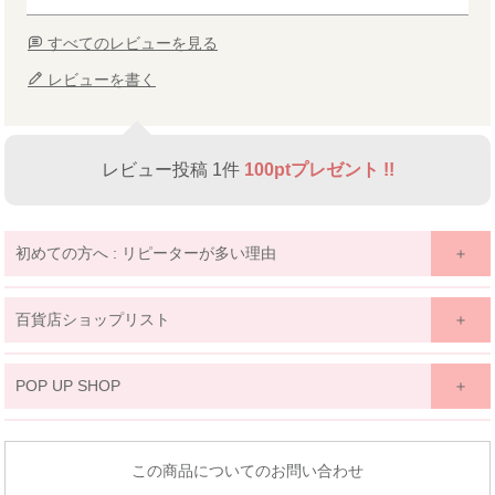
すべてのレビューを見る
レビューを書く
レビュー投稿 1件
100ptプレゼント !!
初めての方へ : リピーターが多い理由
百貨店ショップリスト
関東
POP UP SHOP
京王百貨店 聖蹟桜ケ丘店
東北
東京都多摩市関戸1-10-1
商品についてのお問い合わせ
京王百貨店聖蹟桜ケ丘店７Fベビー・子供服売場