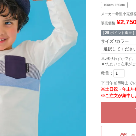
100cm-160cm
メーカー希望小売価
¥
2,75
販売価格
[
25
ポイント進呈 ]
サイズ
カラー
△
残りわずかです。
✕
ただいま在庫がご
平日午前8時まで
※土日祝・年末年
※ご注文が集中し