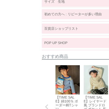
サイズ 生地
サイズ詳細表示
ｃｍ
inches
初めての方へ : リピーターが多い理由
サイズ
(cm)
100
110
120
年齢
3歳~
4歳
4歳~
5歳
6歳~
7歳
百貨店ショップリスト
着丈
42
45
48
関東
身幅
34.5
36
38
POP UP SHOP
袖丈
32
35
38
東北
裾幅
36.5
38
40
おすすめ商品
※上記は目安サイズです。
仕上がりにより1.5cm程度の差が生じる
※サイズについてのガイドラインはこちら
伸縮性
☐ あり
手触り
☐柔らかい
【TIME SAL
【TIME SAL
生地厚さ
☐ 厚手
E】綿100％ ボ
E】レイヤード
ーダー柄Tシャ
風 ブランドロ
裏地
☐ あり