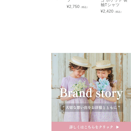
ツ
ゴ ポケット 長
袖Tシャツ
¥
2,750
（税込）
関東
¥
2,420
（税込）
中部
近畿