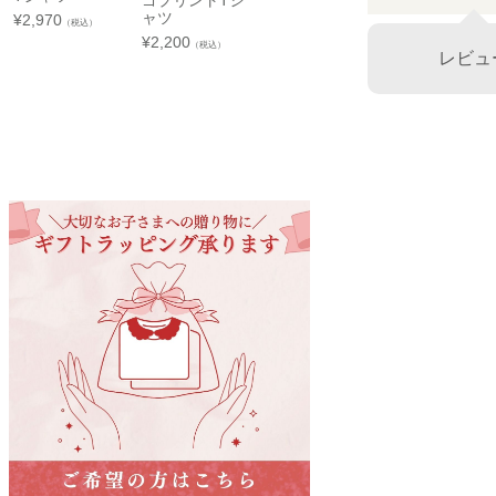
ゴプリントTシ
長袖Tシャツ
¥
2,750
京成百貨店 ７階 子供服売場
（税込）
ャツ
¥
2,970
¥
2,420
（税込）
（税込）
店舗詳細へ
¥
2,200
（税込）
レビュ
東武百貨店 船橋店
子供服売場
【開催期間】
2026.08.1 ～ 2026.08.31
名古屋栄 三越
名古屋市中区栄3-5-1
名古屋栄 三越 7F 子供服売場
そごう横浜店
店舗詳細へ
子供服売場
【開催期間】
2026.08.1 ～ 2026.08.18