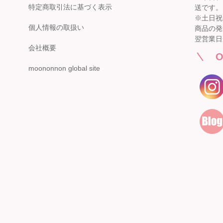
店舗詳細へ
特定商取引法に基づく表示
送です。
※土日祝
個人情報の取扱い
商品の発
翌営業日
会社概要
新宿高島屋
O
泉北タカシマヤ
催会場
moononnon global site
大阪府堺市南区茶山台1-3-1
【開催期間】
泉北タカシマヤ 4階子供服売場
2026.08.5 ～ 2026.08.11
店舗詳細へ
東武百貨店 池袋店
近鉄百貨店 橿原店
7F 3番地（※ 15日：未展開、19日：休業日）
奈良県橿原市北八木町3-65-11
【開催期間】
近鉄百貨店 橿原店 4階子供服売場
2026.08.13 ～ 2026.08.26
店舗詳細へ