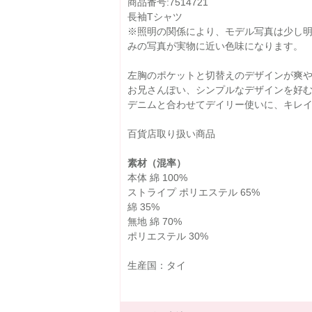
商品番号:7514721
長袖Tシャツ
※照明の関係により、モデル写真は少し
みの写真が実物に近い色味になります。
左胸のポケットと切替えのデザインが爽や
お兄さんぽい、シンプルなデザインを好む
デニムと合わせてデイリー使いに、キレ
百貨店取り扱い商品
素材（混率）
本体 綿 100%
ストライプ ポリエステル 65%
綿 35%
無地 綿 70%
ポリエステル 30%
生産国：タイ