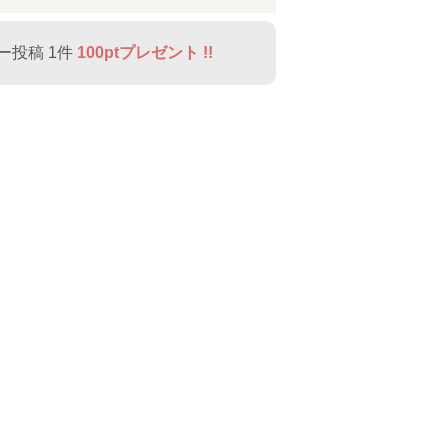
ップリケ Tシャ
定 100cm限定
ャツ
ツ
110cm限定 120
¥
1,980
（税込
cm限定 130cm
¥
2,750
（税込）
限定 150cm限
ー投稿 1件
100ptプレゼント !!
定 160cm限
定】綿100％ ボ
ーダー ロゴ ポ
ケットつき Tシ
ャツ
¥
1,980
（税込）