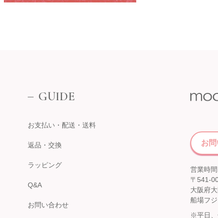
そごう横浜店
近鉄百貨店 上本町店
催事場
大阪市天王寺区上本町6-1-55
近鉄百貨店 上本町店 7階子供服売場
【開催期間】
2026.08.19 ～ 2026.08.31
店舗詳細へ
伊勢丹 立川店
GUIDE
京阪百貨店 守口店
子供服売場
大阪府守口市河原町8番3号
京阪百貨店 守口店 6階子供服売場
【開催期間】
お支払い・配送・送料
2026.08.1 ～ 2026.08.25
店舗詳細へ
お問
返品・交換
ラッピング
営業時間：
西武渋谷店
〒541-0
Q&A
近鉄百貨店 生駒店
大阪府大
A館 6階
奈良県生駒市谷田町
船場フジ
お問い合わせ
【開催期間】
近鉄百貨店 生駒店 4階子供服売場
2026.08.4 ～ 2026.08.31
※平日、