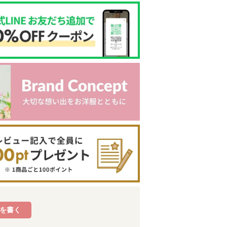
バ
綿100％ 襟付き
【TIME SAL
【アウトレット
【TIME SA
を書く
長袖 Tシャツ
E】バイカラー
セール春夏 80c
E】綿100
ストライプ ア
m限定 90cm限
トライプ柄
¥
2,750
（税込）