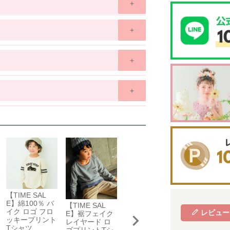
130
140
150
160
7歳~
8歳
9歳~
12歳
11歳~
12歳
13歳~
14歳
51
54
58
61
40
42
45
48
41
43.5
46
51
京王百貨店 聖蹟桜ケ丘店
42
43
46
49
東京都多摩市関戸1-10-1
京王百貨店聖蹟桜ケ丘店７Fベビー・子供服売場
藤崎仙台
場合がございます。
店舗詳細へ
をご覧ください。
子供服売場
【開催期間】
☑ややあり
☐ なし
2026.08.27 ～ 2026.09.2
☑ 普通
☐ かため
【TIME SAL
【TIME SAL
E】綿100％ バ
E】チェック 
【TIME SAL
【TIME SAL
☑ 普通
☐ 薄手
京成百貨店
イク ロゴ フロ
イカラー 長袖
レビュー
E】裾フェイク
E】恐竜 刺繍
ッキープリント
トップス
レイヤード ロ
ポケット付き
☑ なし
☐ 起毛
茨城県水戸市泉町1丁目6-1
Tシャツ