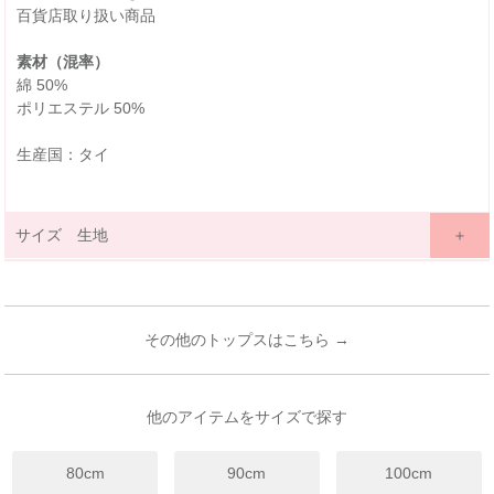
百貨店取り扱い商品
素材（混率）
綿 50%
ポリエステル 50%
生産国：タイ
サイズ 生地
サイズ詳細表示
ｃｍ
inches
サイズ
90
100
110
120
130
140
150
160
(cm)
その他のトップスはこちら →
18ヶ月~
3歳~
4歳~
6歳~
7歳~
9歳~
11歳~
13歳~
年齢
24ヶ月
4歳
5歳
7歳
8歳
12歳
12歳
14歳
着丈
39
41
44
47
50
53
57
61
他のアイテムをサイズで探す
身幅
33
34.5
36
38
40
43
46
49
80cm
90cm
100cm
袖丈
10
11
13
14
15
16
18
20