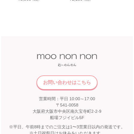
ストラ
中部
ャツ
近鉄百貨店 和歌山店
¥
3,190
和歌山県和歌山市友田町5－18
近鉄百貨店 四日市店
近鉄百貨店 和歌山店 4階子供服売場
5F 催会場
店舗詳細へ
【開催期間】
2026.07.22 ～ 2026.08.16
中国
近畿
福屋 八丁堀本店
広島市中区胡町6-26
近鉄百貨店 奈良店
お問い合わせはこちら
福屋八丁堀本店８Fこども服売場
6F エスカレーター前
店舗詳細へ
営業時間：平日 10:00～17:00
【開催期間】
2026.08.1 ～ 2026.08.31
〒541-0058
大阪府大阪市中央区南久宝寺町2-2-9
船場フジイビル5F
九州
松坂屋 高槻店
※平日、午前8時までのご注文は1〜3営業日以内の発送です。
※土日祝祭日はお休みをいただきます。
宮崎山形屋
2F イベントスペース