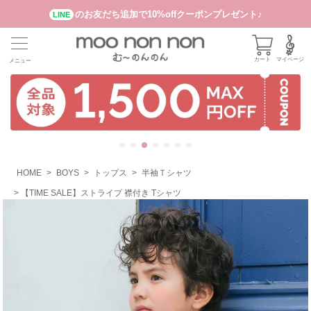
のお友だち追加で10%offクーポンプレゼント♪
LINE
カート
マイページ
メニュー
HOME
BOYS
トップス
半袖Ｔシャツ
【TIME SALE】ストライプ 襟付き Tシャツ