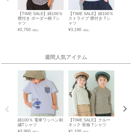
西武渋谷店
近鉄百貨店 生駒店
【TIME SALE】綿100％
【TIME SALE】綿100％
【TIM
A館 6階
奈良県生駒市谷田町
襟付き ボーダー柄 Tシ
ストライプ 襟付き Tシ
前ボタ
近鉄百貨店 生駒店 4階子供服売場
【開催期間】
ャツ
ャツ
ェック
2026.08.4 ～ 2026.08.31
¥
2,750
¥
3,190
¥
2,750
店舗詳細へ
（税込）
（税込）
新宿高島屋
泉北タカシマヤ
週間人気アイテム
催会場
大阪府堺市南区茶山台1-3-1
【開催期間】
泉北タカシマヤ 4階子供服売場
2026.08.5 ～ 2026.08.11
店舗詳細へ
東武百貨店 池袋店
近鉄百貨店 橿原店
7F 3番地（※ 15日：未展開、19日：休業
日）
奈良県橿原市北八木町3-65-11
近鉄百貨店 橿原店 4階子供服売場
【開催期間】
2026.08.13 ～ 2026.08.26
店舗詳細へ
綿100％ 電車ワッペン刺
【TIME SALE】クルー
繍Tシャツ
ネック 長袖 Tシャツ
【TIM
¥
3,960
¥
1,100
（税込）
（税込）