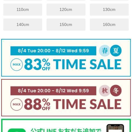
裾幅
36
36.5
38
40
42
45
48
51
110cm
120cm
130cm
※上記は目安サイズです。
仕上がりにより1.5cm程度の差が生じる場合がございます。
140cm
150cm
160cm
※サイズについてのガイドラインはこちらをご覧ください。
伸縮性
☐ あり
☑ややあり
☐ なし
手触り
☐柔らかい
☑ 普通
☐ かため
生地厚さ
☐ 厚手
☑ 普通
☐ 薄手
裏地
☐ あり
☑ なし
☐ 起毛