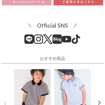
名古屋栄 三越 7F 子供服売場
そごう横浜店
店舗詳細へ
子供服売場
【開催期間】
Official SNS
2026.08.1 ～ 2026.08.18
近畿
そごう横浜店
近鉄百貨店 上本町店
催事場
大阪市天王寺区上本町6-1-55
近鉄百貨店 上本町店 7階子供服売場
【開催期間】
おすすめ商品
2026.08.19 ～ 2026.08.31
店舗詳細へ
伊勢丹 立川店
京阪百貨店 守口店
子供服売場
大阪府守口市河原町8番3号
京阪百貨店 守口店 6階子供服売場
【開催期間】
2026.08.1 ～ 2026.08.25
店舗詳細へ