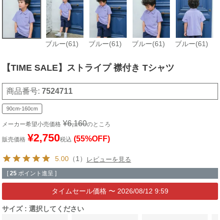
ブルー(61)
ブルー(61)
ブルー(61)
ブルー(61)
【TIME SALE】ストライプ 襟付き Tシャツ
商品番号
7524711
90cm-160cm
¥
6,160
メーカー希望小売価格
のところ
¥
2,750
(55%OFF)
販売価格
税込
5.00
（1）
レビューを見る
[
25
ポイント進呈 ]
〜
2026/08/12 9:59
サイズ
選択してください