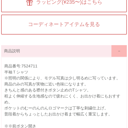
ラッピング(¥235〜)はこちら
コーディネートアイテムを見る
商品説明
商品番号:7524711
半袖Ｔシャツ
※照明の関係により、モデル写真は少し明るめに写っています。
商品のみの写真が実物に近い色味になります。
きちんと感のある襟付きボタン止めのTシャツ。
程よく伸縮する生地感なので疲れにくく、お出かけ着にもおすす
め。
ポケットのむーのんのんロゴマークは丁寧な刺繍仕上げ。
普段着からちょっとしたお出かけ着まで幅広く重宝します。
※※前ボタン開き