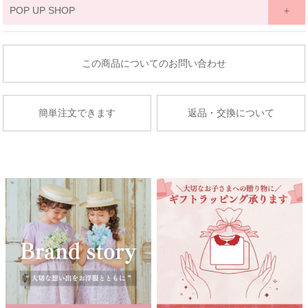
関東
POP UP SHOP
京王百貨店 聖蹟桜ケ丘店
東北
東京都多摩市関戸1-10-1
商品についてのお問い合わせ
京王百貨店聖蹟桜ケ丘店７Fベビー・子供服売場
藤崎仙台
店舗詳細へ
子供服売場
簡単注文できます
返品・交換について
【開催期間】
2026.08.27 ～ 2026.09.2
京成百貨店
茨城県水戸市泉町1丁目6-1
京成百貨店 ７階 子供服売場
店舗詳細へ
関東
東武百貨店 船橋店
中部
子供服売場
【開催期間】
2026.08.1 ～ 2026.08.31
名古屋栄 三越
名古屋市中区栄3-5-1