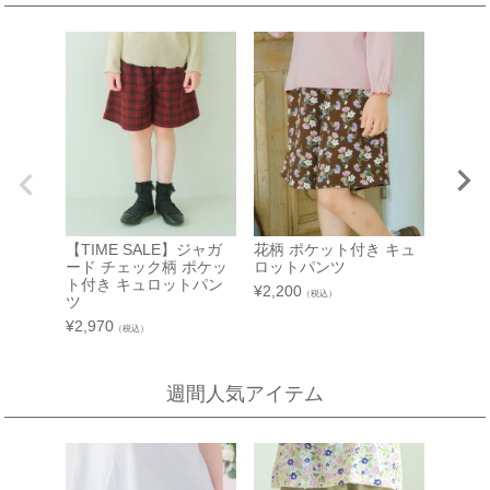
伊勢丹 立川店
京阪百貨店 守口店
子供服売場
大阪府守口市河原町8番3号
京阪百貨店 守口店 6階子供服売場
【開催期間】
2026.08.1 ～ 2026.08.25
店舗詳細へ
パウダ
西武渋谷店
近鉄百貨店 生駒店
ンつき
【TIME SALE】ジャガ
花柄 ポケット付き キュ
A館 6階
¥
2,750
奈良県生駒市谷田町
ード チェック柄 ポケッ
ロットパンツ
近鉄百貨店 生駒店 4階子供服売場
【開催期間】
ト付き キュロットパン
¥
2,200
（税込）
2026.08.4 ～ 2026.08.31
ツ
店舗詳細へ
¥
2,970
（税込）
新宿高島屋
週間人気アイテム
泉北タカシマヤ
催会場
大阪府堺市南区茶山台1-3-1
【開催期間】
泉北タカシマヤ 4階子供服売場
2026.08.5 ～ 2026.08.11
店舗詳細へ