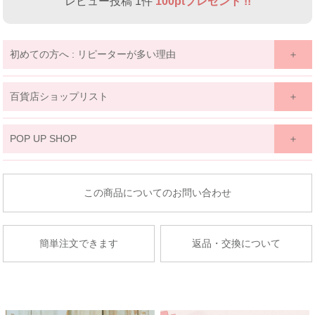
レビュー投稿 1件
100ptプレゼント !!
初めての方へ : リピーターが多い理由
百貨店ショップリスト
関東
POP UP SHOP
京王百貨店 聖蹟桜ケ丘店
東北
東京都多摩市関戸1-10-1
商品についてのお問い合わせ
京王百貨店聖蹟桜ケ丘店７Fベビー・子供服売場
藤崎仙台
店舗詳細へ
子供服売場
簡単注文できます
返品・交換について
【開催期間】
2026.08.27 ～ 2026.09.2
京成百貨店
茨城県水戸市泉町1丁目6-1
京成百貨店 ７階 子供服売場