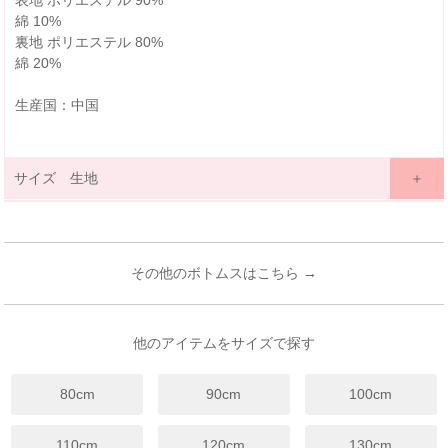
表地 ポリエステル 90%
綿 10%
裏地 ポリエステル 80%
綿 20%
生産国：中国
サイズ 生地
サイズ詳細表示
ｃｍ
inches
サイズ
90
100
110
120
130
140
(cm)
その他のボトムスはこちら →
18ヶ月~
3歳~
4歳~
6歳~
7歳~
9歳~
年齢
24ヶ月
4歳
5歳
7歳
8歳
12歳
総丈
30
34
36
38
40
42.5
他のアイテムをサイズで探す
ウエスト
21
23
24
25
26
27
80cm
90cm
100cm
裾幅
31
34
35
36
37
38
股下
11
14
15
16
17
18
110cm
120cm
130cm