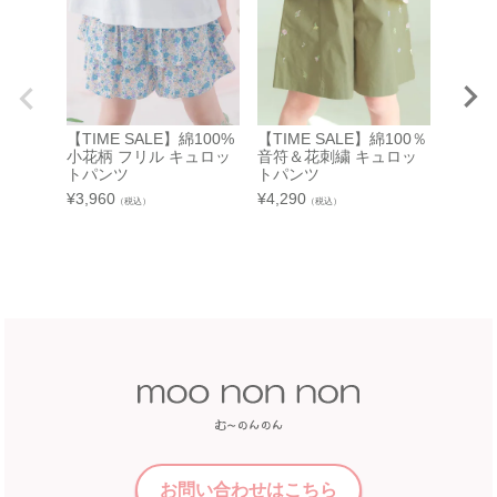
東武百貨店 池袋店
近鉄百貨店 橿原店
7F 3番地（※ 15日：未展開、19日：休業
日）
奈良県橿原市北八木町3-65-11
近鉄百貨店 橿原店 4階子供服売場
【開催期間】
【TIME SALE】綿100%
【TIME SALE】綿100％
【TIM
2026.08.13 ～ 2026.08.26
店舗詳細へ
小花柄 フリル キュロッ
音符＆花刺繍 キュロッ
小花柄
トパンツ
トパンツ
ロット
¥
3,960
¥
4,290
¥
3,960
（税込）
（税込）
中部
近鉄百貨店 和歌山店
和歌山県和歌山市友田町5－18
近鉄百貨店 四日市店
近鉄百貨店 和歌山店 4階子供服売場
5F 催会場
店舗詳細へ
【開催期間】
2026.07.22 ～ 2026.08.16
中国
近畿
福屋 八丁堀本店
お問い合わせはこちら
広島市中区胡町6-26