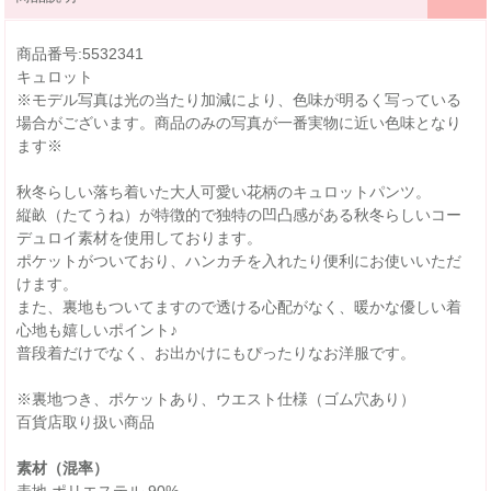
商品番号:5532341
キュロット
※モデル写真は光の当たり加減により、色味が明るく写っている
場合がございます。商品のみの写真が一番実物に近い色味となり
ます※
秋冬らしい落ち着いた大人可愛い花柄のキュロットパンツ。
縦畝（たてうね）が特徴的で独特の凹凸感がある秋冬らしいコー
デュロイ素材を使用しております。
ポケットがついており、ハンカチを入れたり便利にお使いいただ
けます。
また、裏地もついてますので透ける心配がなく、暖かな優しい着
心地も嬉しいポイント♪
普段着だけでなく、お出かけにもぴったりなお洋服です。
※裏地つき、ポケットあり、ウエスト仕様（ゴム穴あり）
百貨店取り扱い商品
素材（混率）