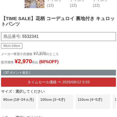
(12)
(12)
(12)
【TIME SALE】花柄 コーデュロイ 裏地付き キュロッ
トパンツ
商品番号
5532341
90cm-140cm
¥
7,370
メーカー希望小売価格
のところ
¥
2,970
(60%OFF)
販売価格
税込
[
27
ポイント進呈 ]
〜
2026/08/12 9:59
サイズ
選択してください
90cm (18~24ヵ月)
100cm (3~4才)
110cm (4~5才)
1