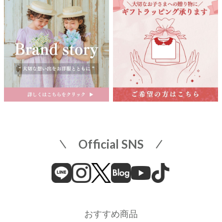
店舗詳細へ
関東
東武百貨店 船橋店
中部
子供服売場
【開催期間】
2026.08.1 ～ 2026.08.31
名古屋栄 三越
名古屋市中区栄3-5-1
名古屋栄 三越 7F 子供服売場
そごう横浜店
店舗詳細へ
子供服売場
【開催期間】
Official SNS
2026.08.1 ～ 2026.08.18
近畿
そごう横浜店
近鉄百貨店 上本町店
催事場
大阪市天王寺区上本町6-1-55
近鉄百貨店 上本町店 7階子供服売場
【開催期間】
おすすめ商品
2026.08.19 ～ 2026.08.31
店舗詳細へ