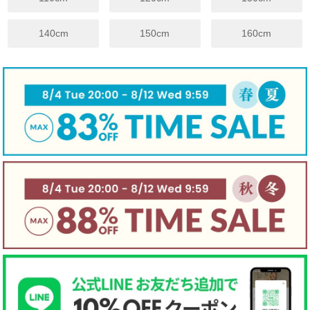
※上記は目安サイズです。
仕上がりにより1.5cm程度の差が生じる場合がございます。
140cm
150cm
160cm
※サイズについてのガイドラインはこちらをご覧ください。
伸縮性
☐ あり
☐ややあり
☑ なし
手触り
☐柔らかい
☑ 普通
☐ かため
生地厚さ
☐ 厚手
☑ 普通
☐ 薄手
裏地
☑ あり
☐ なし
☐ 起毛