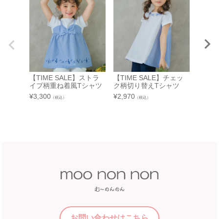
店舗詳細へ
東武百貨店 池袋店
近鉄百貨店 橿原店
7F 3番地（※ 15日：未展開、19日：休業
日）
奈良県橿原市北八木町3-65-11
近鉄百貨店 橿原店 4階子供服売場
【TIM
【開催期間】
＆音符
2026.08.13 ～ 2026.08.26
店舗詳細へ
【TIME SALE】ストラ
【TIME SALE】チェッ
イプ切
イプ柄重ね着風Tシャツ
ク柄切り替えTシャツ
¥
3,520
¥
3,300
¥
2,970
（税込）
（税込）
中部
近鉄百貨店 和歌山店
和歌山県和歌山市友田町5－18
近鉄百貨店 四日市店
近鉄百貨店 和歌山店 4階子供服売場
5F 催会場
店舗詳細へ
【開催期間】
2026.07.22 ～ 2026.08.16
中国
近畿
福屋 八丁堀本店
お問い合わせはこちら