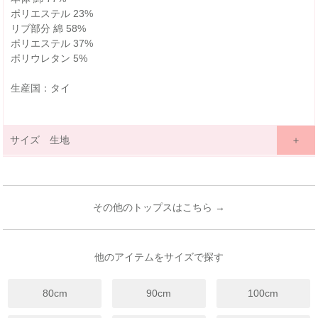
ポリエステル 23%
リブ部分 綿 58%
ポリエステル 37%
ポリウレタン 5%
生産国：タイ
サイズ 生地
サイズ詳細表示
ｃｍ
inches
サイズ
80
90
100
110
120
130
140
(cm)
その他のトップスはこちら →
12ヶ月~
18ヶ月~
3歳~
4歳~
6歳~
7歳~
9歳~
年齢
24ヶ月
24ヶ月
4歳
5歳
7歳
8歳
12歳
着丈
33
35
39
41
44
47
50
他のアイテムをサイズで探す
身幅
31
32
34
36
38
40
42
80cm
90cm
100cm
袖丈
26
30
35
38
41
44
47
裾幅
35
36
36
38
40
42
44