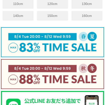
110cm
120cm
130cm
※上記は目安サイズです。
仕上がりにより1.5cm程度の差が生じる場合がございます。
140cm
150cm
160cm
※サイズについてのガイドラインはこちらをご覧ください。
伸縮性
☐ あり
☑ややあり
☐ なし
手触り
☐柔らかい
☑ 普通
☐ かため
生地厚さ
☐ 厚手
☑ 普通
☐ 薄手
裏地
☐ あり
☑ なし
☐ 起毛