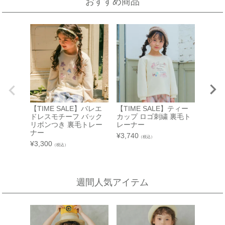
おすすめ商品
2026.08.19 ～ 2026.08.31
店舗詳細へ
伊勢丹 立川店
京阪百貨店 守口店
子供服売場
大阪府守口市河原町8番3号
京阪百貨店 守口店 6階子供服売場
【開催期間】
2026.08.1 ～ 2026.08.25
店舗詳細へ
【TIME SALE】バレエ
【TIME SALE】ティー
西武渋谷店
近鉄百貨店 生駒店
ドレスモチーフ バック
カップ ロゴ刺繍 裏毛ト
【TIM
リボンつき 裏毛トレー
レーナー
A館 6階
奈良県生駒市谷田町
ツ 刺
ナー
¥
3,740
（税込）
近鉄百貨店 生駒店 4階子供服売場
【開催期間】
¥
2,750
¥
3,300
（税込）
2026.08.4 ～ 2026.08.31
店舗詳細へ
週間人気アイテム
新宿高島屋
泉北タカシマヤ
催会場
大阪府堺市南区茶山台1-3-1
【開催期間】
泉北タカシマヤ 4階子供服売場
2026.08.5 ～ 2026.08.11