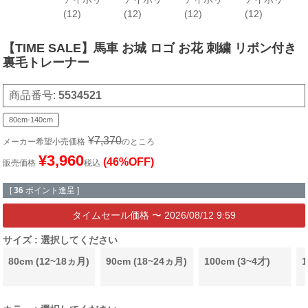
(12)
(12)
(12)
(12)
【TIME SALE】馬車 お城 ロゴ お花 刺繍 リボン付き
裏毛トレーナー
商品番号
5534521
80cm-140cm
¥
7,370
メーカー希望小売価格
のところ
¥
3,960
(46%OFF)
販売価格
税込
[
36
ポイント進呈 ]
〜
2026/08/12 9:59
サイズ
選択してください
80cm (12~18ヵ月)
90cm (18~24ヵ月)
100cm (3~4才)
1