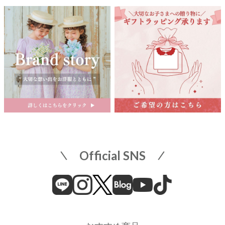
京成百貨店 ７階 子供服売場
店舗詳細へ
関東
東武百貨店 船橋店
中部
子供服売場
【開催期間】
2026.08.1 ～ 2026.08.31
名古屋栄 三越
名古屋市中区栄3-5-1
名古屋栄 三越 7F 子供服売場
そごう横浜店
店舗詳細へ
子供服売場
【開催期間】
Official SNS
2026.08.1 ～ 2026.08.18
近畿
そごう横浜店
近鉄百貨店 上本町店
催事場
大阪市天王寺区上本町6-1-55
近鉄百貨店 上本町店 7階子供服売場
【開催期間】