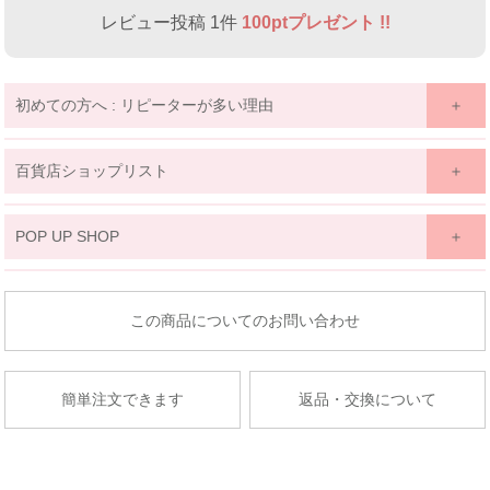
レビュー投稿 1件
100ptプレゼント !!
初めての方へ : リピーターが多い理由
百貨店ショップリスト
関東
POP UP SHOP
京王百貨店 聖蹟桜ケ丘店
東北
東京都多摩市関戸1-10-1
商品についてのお問い合わせ
京王百貨店聖蹟桜ケ丘店７Fベビー・子供服売場
藤崎仙台
店舗詳細へ
子供服売場
簡単注文できます
返品・交換について
【開催期間】
2026.08.27 ～ 2026.09.2
京成百貨店
茨城県水戸市泉町1丁目6-1