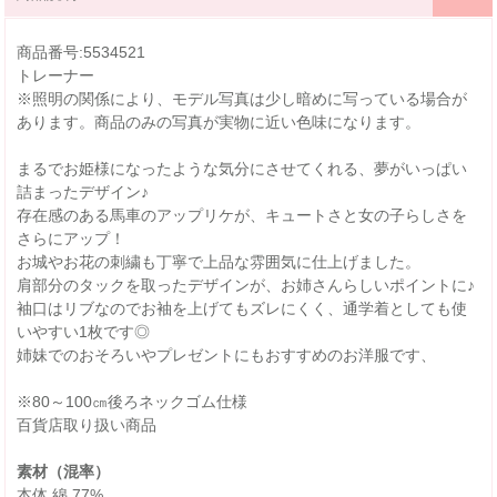
商品番号:5534521
トレーナー
※照明の関係により、モデル写真は少し暗めに写っている場合が
あります。商品のみの写真が実物に近い色味になります。
まるでお姫様になったような気分にさせてくれる、夢がいっぱい
詰まったデザイン♪
存在感のある馬車のアップリケが、キュートさと女の子らしさを
さらにアップ！
お城やお花の刺繍も丁寧で上品な雰囲気に仕上げました。
肩部分のタックを取ったデザインが、お姉さんらしいポイントに♪
袖口はリブなのでお袖を上げてもズレにくく、通学着としても使
いやすい1枚です◎
姉妹でのおそろいやプレゼントにもおすすめのお洋服です、
※80～100㎝後ろネックゴム仕様
百貨店取り扱い商品
素材（混率）
本体 綿 77%