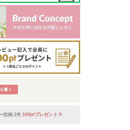
を書く
ー投稿 1件
100ptプレゼント !!
【TIME SAL
E】音符刺繍 襟
プレゼント ロ
【TIME SAL
【TIME SA
繍
付き ボーダー
ゴ 刺繍 裏毛 ト
E】ワンピース
E】バック