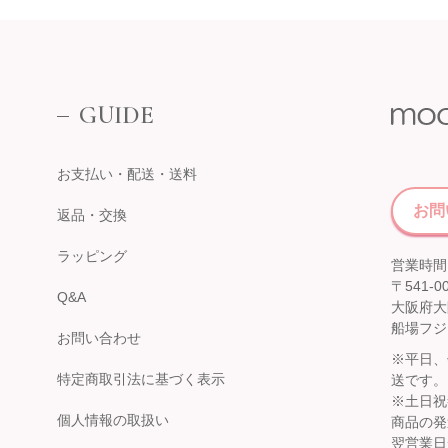
そごう横浜店
近鉄百貨店 上本町店
催事場
大阪市天王寺区上本町6-1-55
近鉄百貨店 上本町店 7階子供服売場
【開催期間】
2026.08.19 ～ 2026.08.31
GUIDE
店舗詳細へ
お支払い・配送・送料
お問
伊勢丹 立川店
返品・交換
京阪百貨店 守口店
子供服売場
大阪府守口市河原町8番3号
ラッピング
営業時間：
京阪百貨店 守口店 6階子供服売場
【開催期間】
〒541-0
2026.08.1 ～ 2026.08.25
Q&A
店舗詳細へ
大阪府大
船場フジ
お問い合わせ
※平日、
特定商取引法に基づく表示
送です。
西武渋谷店
※土日祝
近鉄百貨店 生駒店
個人情報の取扱い
商品の発
A館 6階
奈良県生駒市谷田町
翌営業日