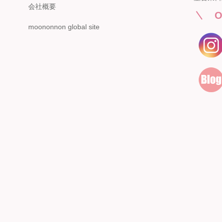
【開催期間】
近鉄百貨店 生駒店 4階子供服売場
会社概要
2026.08.4 ～ 2026.08.31
O
店舗詳細へ
moononnon global site
新宿高島屋
泉北タカシマヤ
催会場
大阪府堺市南区茶山台1-3-1
【開催期間】
泉北タカシマヤ 4階子供服売場
2026.08.5 ～ 2026.08.11
店舗詳細へ
東武百貨店 池袋店
近鉄百貨店 橿原店
7F 3番地（※ 15日：未展開、19日：休業日）
奈良県橿原市北八木町3-65-11
【開催期間】
近鉄百貨店 橿原店 4階子供服売場
2026.08.13 ～ 2026.08.26
店舗詳細へ