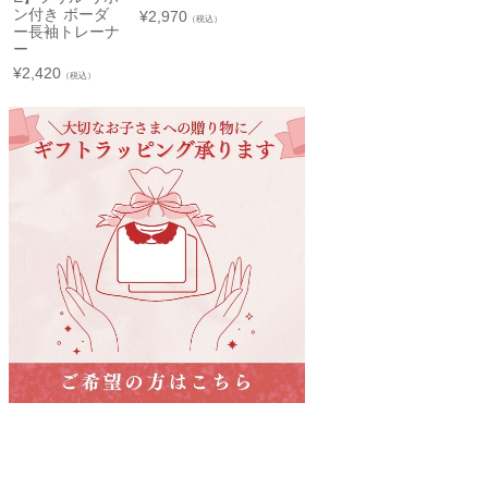
裏毛トレーナー
リボン付き 裏
ン付き ボーダ
¥
2,970
☑ なし
☐ 起毛
茨城県水戸市泉町1丁目6-1
（税込）
毛トレーナー
ー長袖トレーナ
¥
3,300
京成百貨店 ７階 子供服売場
（税込）
ー
¥
3,960
（税込）
店舗詳細へ
¥
2,420
（税込）
東武百貨店 船橋店
子供服売場
【開催期間】
2026.08.1 ～ 2026.08.31
名古屋栄 三越
名古屋市中区栄3-5-1
名古屋栄 三越 7F 子供服売場
そごう横浜店
店舗詳細へ
子供服売場
【開催期間】
2026.08.1 ～ 2026.08.18