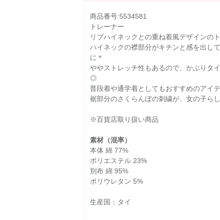
商品番号:5534581
トレーナー
リブハイネックとの重ね着風デザインの
ハイネックの襟部分がキチンと感を出し
に＊
ややストレッチ性もあるので、かぶりタ
◎
普段着や通学着としてもおすすめのアイ
裾部分のさくらんぼの刺繍が、女の子らし
※百貨店取り扱い商品
素材（混率）
本体 綿 77%
ポリエステル 23%
別布 綿 95%
ポリウレタン 5%
生産国：タイ