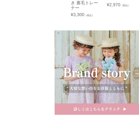
き 裏毛トレー
¥
2,970
裏地
☐ あり
（税込）
ナー
¥
3,300
（税込）
関東
中部
近畿