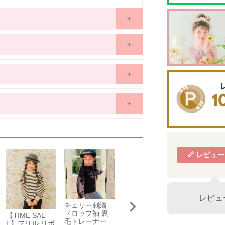
20
130
140
150
~
7歳
7歳~
8歳
9歳~
12歳
11歳~
12歳
3
46
49
53
8
40
42
44
.5
44.5
47.5
50.5
京王百貨店 聖蹟桜ケ丘店
0
42
44
46
東京都多摩市関戸1-10-1
京王百貨店聖蹟桜ケ丘店７Fベビー・子供服売場
藤崎仙台
場合がございます。
レビュー
店舗詳細へ
をご覧ください。
子供服売場
【開催期間】
☑ややあり
☐ なし
2026.08.27 ～ 2026.09.2
レビュ
☑ 普通
☐ かため
チェリー刺繍
【TIME SAL
【TIME SAL
ドロップ袖 裏
E】音符刺繍 バ
E】馬車 お城
【TIME SAL
☑ 普通
☐ 薄手
京成百貨店
毛トレーナー
ックリボンつき
ロゴ お花 刺
E】フリル リボ