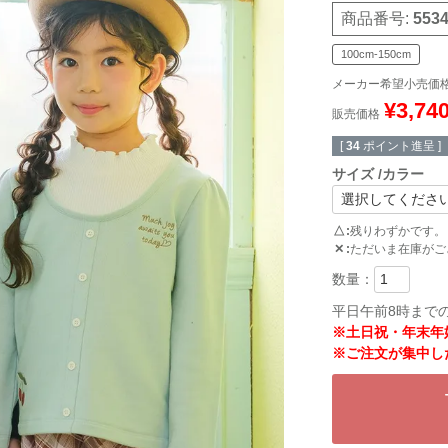
商品番号
553
100cm-150cm
メーカー希望小売価
¥
3,74
販売価格
[
34
ポイント進呈 ]
サイズ
カラー
△
残りわずかです。
✕
ただいま在庫がご
平日午前8時まで
※土日祝・年末年
※ご注文が集中し