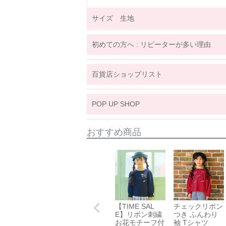
サイズ 生地
サイズ詳細表示
ｃｍ
inches
初めての方へ : リピーターが多い理由
サイズ
(cm)
100
110
1
年齢
3歳~
4歳
4歳~
5歳
6歳
百貨店ショップリスト
着丈
38
40
4
関東
身幅
34
36
3
POP UP SHOP
袖丈
35
38.5
41
東北
裾幅
36
38
4
おすすめ商品
※上記は目安サイズです。
仕上がりにより1.5cm程度の差が生じる
※サイズについてのガイドラインはこちら
伸縮性
☐ あり
手触り
☐柔らかい
【TIME SAL
チェックリボン
E】リボン刺繍
つき ふんわり
生地厚さ
☐ 厚手
お花モチーフ付
袖 Tシャツ