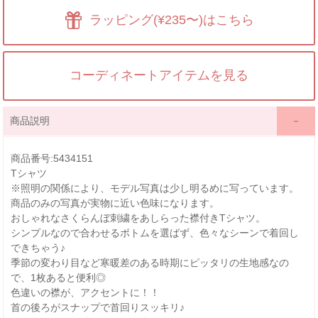
ラッピング(¥235〜)はこちら
コーディネートアイテムを見る
商品説明
商品番号:5434151
Tシャツ
※照明の関係により、モデル写真は少し明るめに写っています。
商品のみの写真が実物に近い色味になります。
おしゃれなさくらんぼ刺繍をあしらった襟付きTシャツ。
シンプルなので合わせるボトムを選ばず、色々なシーンで着回し
できちゃう♪
季節の変わり目など寒暖差のある時期にピッタリの生地感なの
で、1枚あると便利◎
色違いの襟が、アクセントに！！
首の後ろがスナップで首回りスッキリ♪