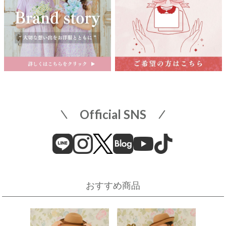
東武百貨店 船橋店
中部
子供服売場
【開催期間】
2026.08.1 ～ 2026.08.31
名古屋栄 三越
名古屋市中区栄3-5-1
名古屋栄 三越 7F 子供服売場
そごう横浜店
店舗詳細へ
子供服売場
【開催期間】
Official SNS
2026.08.1 ～ 2026.08.18
近畿
そごう横浜店
近鉄百貨店 上本町店
催事場
大阪市天王寺区上本町6-1-55
近鉄百貨店 上本町店 7階子供服売場
【開催期間】
おすすめ商品
2026.08.19 ～ 2026.08.31
店舗詳細へ
伊勢丹 立川店
京阪百貨店 守口店