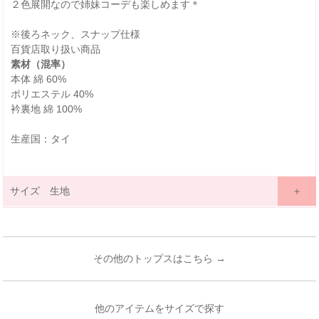
２色展開なので姉妹コーデも楽しめます＊
※後ろネック、スナップ仕様
百貨店取り扱い商品
素材（混率）
本体 綿 60%
ポリエステル 40%
衿裏地 綿 100%
生産国：タイ
サイズ 生地
サイズ詳細表示
ｃｍ
inches
サイズ
100
110
120
130
140
150
160
(cm)
その他のトップスはこちら →
3歳~
4歳~
6歳~
7歳~
9歳~
11歳~
13歳~
年齢
4歳
5歳
7歳
8歳
12歳
12歳
14歳
着丈
38
40
43
47
50
54
57
他のアイテムをサイズで探す