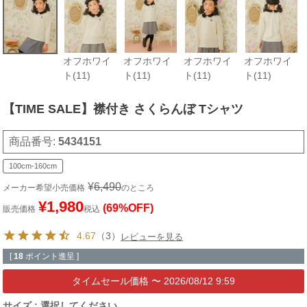
オフホワイ
オフホワイ
オフホワイ
オフホワイ
ト(11)
ト(11)
ト(11)
ト(11)
【TIME SALE】襟付き さくらんぼ Tシャツ
商品番号
5434151
100cm-160cm
¥
6,490
メーカー希望小売価格
のところ
¥
1,980
(69%OFF)
販売価格
税込
4.67
（3）
レビューを見る
[
18
ポイント進呈 ]
〜
2026/08/12 9:59
サイズ
選択してください