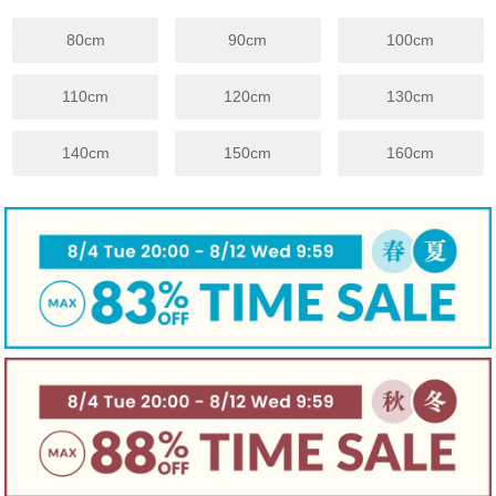
身幅
33
35
37
39
41
43
45
80cm
90cm
100cm
袖丈
34
37
40
43
46
49
53
裾幅
35
36
38
40
42
44
46
110cm
120cm
130cm
※上記は目安サイズです。
仕上がりにより1.5cm程度の差が生じる場合がございます。
140cm
150cm
160cm
※サイズについてのガイドラインはこちらをご覧ください。
伸縮性
☐ あり
☑ややあり
☐ なし
手触り
☐柔らかい
☑ 普通
☐ かため
生地厚さ
☐ 厚手
☑ 普通
☐ 薄手
裏地
☐ あり
☑ なし
☐ 起毛