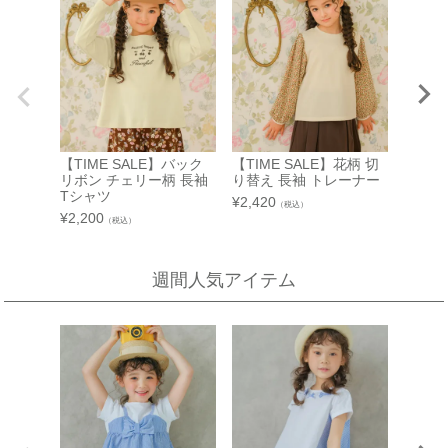
子供服売場
大阪府守口市河原町8番3号
京阪百貨店 守口店 6階子供服売場
【開催期間】
2026.08.1 ～ 2026.08.25
店舗詳細へ
西武渋谷店
近鉄百貨店 生駒店
【TIME SALE】バック
【TIME SALE】花柄 切
【TIM
A館 6階
奈良県生駒市谷田町
リボン チェリー柄 長袖
り替え 長袖 トレーナー
裾フリ
近鉄百貨店 生駒店 4階子供服売場
【開催期間】
Tシャツ
シャツ
¥
2,420
（税込）
2026.08.4 ～ 2026.08.31
¥
2,200
¥
2,750
店舗詳細へ
（税込）
週間人気アイテム
新宿高島屋
泉北タカシマヤ
催会場
大阪府堺市南区茶山台1-3-1
【開催期間】
泉北タカシマヤ 4階子供服売場
2026.08.5 ～ 2026.08.11
店舗詳細へ
東武百貨店 池袋店
近鉄百貨店 橿原店