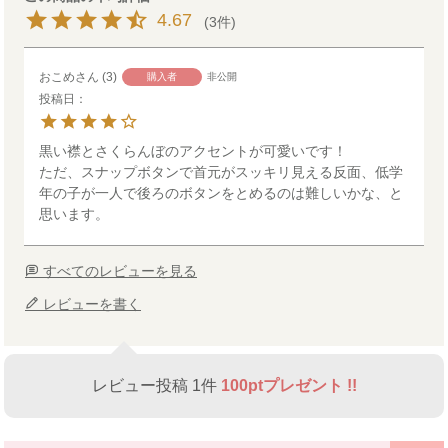
4.67
3
おこめ
3
購入者
非公開
投稿日
黒い襟とさくらんぼのアクセントが可愛いです！

ただ、スナップボタンで首元がスッキリ見える反面、低学
年の子が一人で後ろのボタンをとめるのは難しいかな、と
思います。
すべてのレビューを見る
レビューを書く
レビュー投稿 1件
100ptプレゼント !!