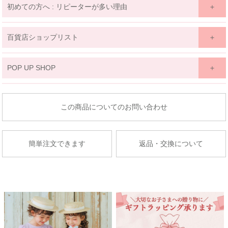
初めての方へ : リピーターが多い理由
百貨店ショップリスト
関東
POP UP SHOP
京王百貨店 聖蹟桜ケ丘店
東北
東京都多摩市関戸1-10-1
商品についてのお問い合わせ
京王百貨店聖蹟桜ケ丘店７Fベビー・子供服売場
藤崎仙台
店舗詳細へ
子供服売場
簡単注文できます
返品・交換について
【開催期間】
2026.08.27 ～ 2026.09.2
京成百貨店
茨城県水戸市泉町1丁目6-1
京成百貨店 ７階 子供服売場
店舗詳細へ
関東