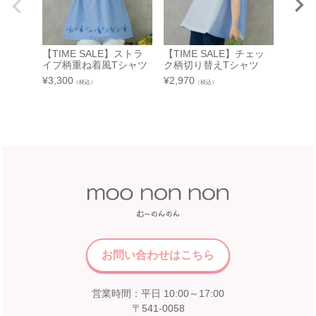
7F 3番地（※ 15日：未展開、19日：休業
日）
奈良県橿原市北八木町3-65-11
近鉄百貨店 橿原店 4階子供服売場
【TIM
【開催期間】
＆音符
2026.08.13 ～ 2026.08.26
店舗詳細へ
【TIME SALE】ストラ
【TIME SALE】チェッ
イプ切
イプ柄重ね着風Tシャツ
ク柄切り替えTシャツ
¥
3,520
¥
3,300
¥
2,970
（税込）
（税込）
中部
近鉄百貨店 和歌山店
和歌山県和歌山市友田町5－18
近鉄百貨店 四日市店
近鉄百貨店 和歌山店 4階子供服売場
5F 催会場
店舗詳細へ
【開催期間】
2026.07.22 ～ 2026.08.16
中国
近畿
福屋 八丁堀本店
お問い合わせはこちら
広島市中区胡町6-26
近鉄百貨店 奈良店
福屋八丁堀本店８Fこども服売場
営業時間：平日 10:00～17:00
6F エスカレーター前
店舗詳細へ
〒541-0058
【開催期間】