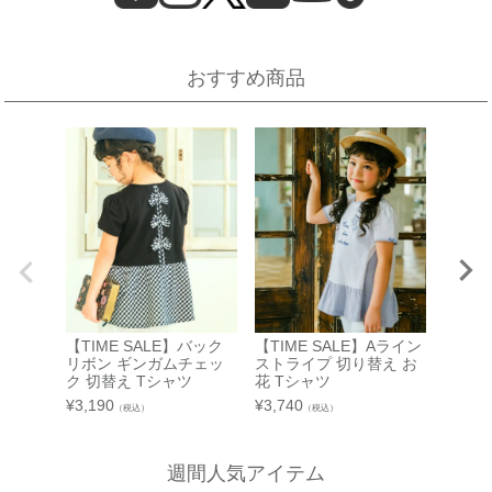
近鉄百貨店 上本町店
催事場
大阪市天王寺区上本町6-1-55
近鉄百貨店 上本町店 7階子供服売場
【開催期間】
おすすめ商品
2026.08.19 ～ 2026.08.31
店舗詳細へ
伊勢丹 立川店
京阪百貨店 守口店
子供服売場
大阪府守口市河原町8番3号
京阪百貨店 守口店 6階子供服売場
【開催期間】
2026.08.1 ～ 2026.08.25
店舗詳細へ
西武渋谷店
近鉄百貨店 生駒店
【TIME SALE】バック
【TIME SALE】Aライン
【TIM
A館 6階
奈良県生駒市谷田町
リボン ギンガムチェッ
ストライプ 切り替え お
ク柄切
近鉄百貨店 生駒店 4階子供服売場
【開催期間】
ク 切替え Tシャツ
花 Tシャツ
¥
2,970
2026.08.4 ～ 2026.08.31
¥
3,190
¥
3,740
店舗詳細へ
（税込）
（税込）
週間人気アイテム
新宿高島屋
泉北タカシマヤ