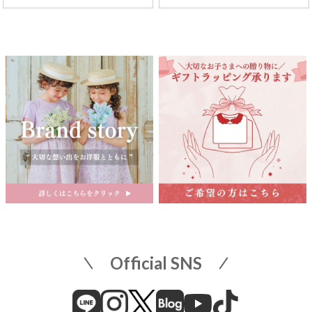
2026.08.27 ～ 2026.09.2
京成百貨店
茨城県水戸市泉町1丁目6-1
京成百貨店 ７階 子供服売場
店舗詳細へ
関東
東武百貨店 船橋店
中部
子供服売場
【開催期間】
2026.08.1 ～ 2026.08.31
名古屋栄 三越
名古屋市中区栄3-5-1
名古屋栄 三越 7F 子供服売場
そごう横浜店
店舗詳細へ
子供服売場
【開催期間】
Official SNS
2026.08.1 ～ 2026.08.18
近畿
そごう横浜店