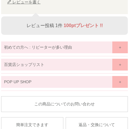
レビューを書く
レビュー投稿 1件
100ptプレゼント !!
初めての方へ : リピーターが多い理由
百貨店ショップリスト
関東
POP UP SHOP
京王百貨店 聖蹟桜ケ丘店
東北
東京都多摩市関戸1-10-1
商品についてのお問い合わせ
京王百貨店聖蹟桜ケ丘店７Fベビー・子供服売場
藤崎仙台
店舗詳細へ
子供服売場
簡単注文できます
返品・交換について
【開催期間】