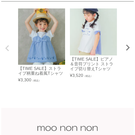
催会場
大阪府堺市南区茶山台1-3-1
【開催期間】
泉北タカシマヤ 4階子供服売場
2026.08.5 ～ 2026.08.11
店舗詳細へ
東武百貨店 池袋店
近鉄百貨店 橿原店
7F 3番地（※ 15日：未展開、19日：休業
日）
奈良県橿原市北八木町3-65-11
近鉄百貨店 橿原店 4階子供服売場
【TIME SALE】ピアノ
【開催期間】
＆音符プリント ストラ
2026.08.13 ～ 2026.08.26
店舗詳細へ
【TIME SALE】ストラ
【TIM
イプ切り替えTシャツ
イプ柄重ね着風Tシャツ
ク柄切
¥
3,520
（税込）
¥
3,300
¥
2,970
（税込）
中部
近鉄百貨店 和歌山店
和歌山県和歌山市友田町5－18
近鉄百貨店 四日市店
近鉄百貨店 和歌山店 4階子供服売場
5F 催会場
店舗詳細へ
【開催期間】
2026.07.22 ～ 2026.08.16