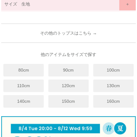
サイズ 生地
サイズ詳細表示
ｃｍ
inches
サイズ
90
100
110
120
130
140
150
160
(cm)
その他のトップスはこちら →
18ヶ月~
3歳~
4歳~
6歳~
7歳~
9歳~
11歳~
13歳~
年齢
24ヶ月
4歳
5歳
7歳
8歳
12歳
12歳
14歳
着丈
40
43
45
50
54
57
61
64
他のアイテムをサイズで探す
身幅
31
33
35
37
39
41
43
45
80cm
90cm
100cm
袖丈
11
12
12.5
13.5
14.5
15.5
16.5
17.5
裾幅
56
58
59
67
69
71
79
81
110cm
120cm
130cm
※上記は目安サイズです。
仕上がりにより1.5cm程度の差が生じる場合がございます。
140cm
150cm
160cm
※サイズについてのガイドラインはこちらをご覧ください。
伸縮性
☐ あり
☑ややあり
☐ なし
手触り
☐柔らかい
☑ 普通
☐ かため
生地厚さ
☐ 厚手
☑ 普通
☐ 薄手