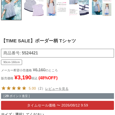
【TIME SALE】ボーダー柄 Tシャツ
商品番号
5524421
90cm-160cm
¥
6,160
メーカー希望小売価格
のところ
¥
3,190
(48%OFF)
販売価格
税込
5.00
（2）
レビューを見る
[
29
ポイント進呈 ]
〜
2026/08/12 9:59
サイズ
選択してください