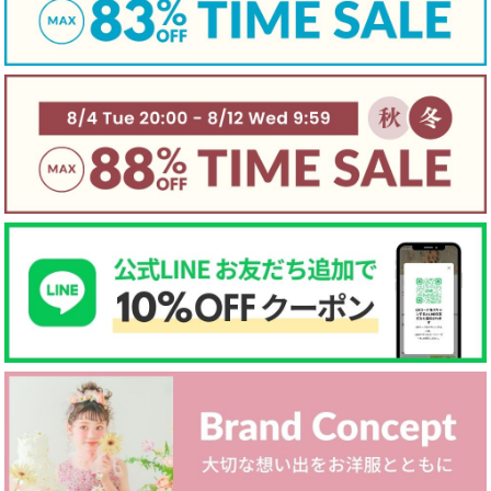
裏地
☐ あり
☑ なし
☐ 起毛