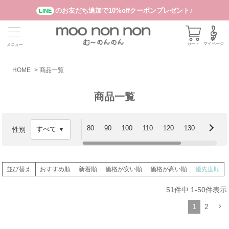
のお友だち追加で10%offクーポンプレゼント♪
LINE
カート
マイページ
メニュー
HOME
商品一覧
商品一覧
80
90
100
110
120
130
140
性別
並び替え
おすすめ順
新着順
価格が安い順
価格が高い順
優先度順
51
件中
1
-
50
件表示
1
2