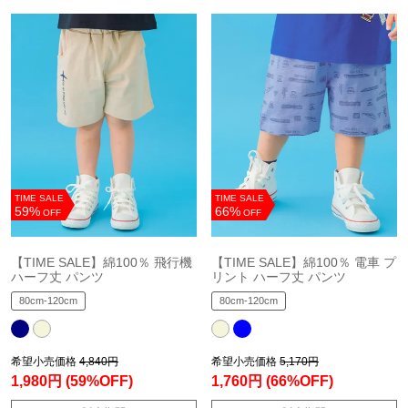
TIME SALE
TIME SALE
59%
66%
OFF
OFF
【TIME SALE】綿100％ 飛行機
【TIME SALE】綿100％ 電車 プ
ハーフ丈 パンツ
リント ハーフ丈 パンツ
80cm-120cm
80cm-120cm
希望小売価格
4,840円
希望小売価格
5,170円
1,980円
(59%OFF)
1,760円
(66%OFF)