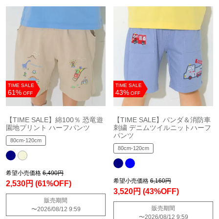
TIME SALE
TIME SALE
61%
43%
OFF
OFF
【TIME SALE】綿100％ 恐竜遊
【TIME SALE】パンダ＆消防車
園地プリント ハーフパンツ
刺繍 デニムツイルニットハーフ
パンツ
80cm-120cm
80cm-120cm
希望小売価格
6,490円
希望小売価格
6,160円
2,530円
(61%OFF)
3,520円
(43%OFF)
販売期間
販売期間
〜
2026/08/12 9:59
〜
2026/08/12 9:59