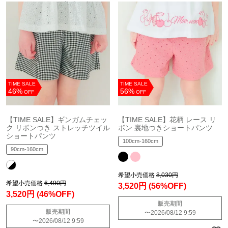
TIME SALE
TIME SALE
46%
56%
OFF
OFF
【TIME SALE】ギンガムチェッ
【TIME SALE】花柄 レース リ
ク リボンつき ストレッチツイル
ボン 裏地つきショートパンツ
ショートパンツ
100cm-160cm
90cm-160cm
希望小売価格
8,030円
希望小売価格
6,490円
3,520円
(56%OFF)
3,520円
(46%OFF)
販売期間
販売期間
〜
2026/08/12 9:59
〜
2026/08/12 9:59