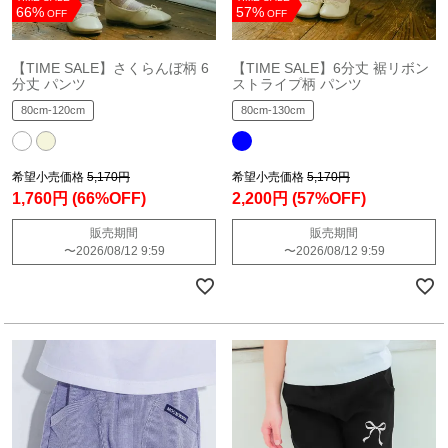
66%
57%
OFF
OFF
【TIME SALE】さくらんぼ柄 6
【TIME SALE】6分丈 裾リボン
分丈 パンツ
ストライプ柄 パンツ
80cm-120cm
80cm-130cm
希望小売価格
5,170円
希望小売価格
5,170円
1,760円
(66%OFF)
2,200円
(57%OFF)
販売期間
販売期間
〜
2026/08/12 9:59
〜
2026/08/12 9:59