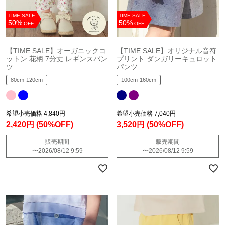
TIME SALE
TIME SALE
50%
50%
OFF
OFF
【TIME SALE】オーガニックコ
【TIME SALE】オリジナル音符
ットン 花柄 7分丈 レギンスパン
プリント ダンガリーキュロット
ツ
パンツ
80cm-120cm
100cm-160cm
希望小売価格
4,840円
希望小売価格
7,040円
2,420円
(50%OFF)
3,520円
(50%OFF)
販売期間
販売期間
〜
2026/08/12 9:59
〜
2026/08/12 9:59