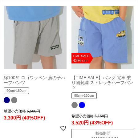
TIME SALE
43%
OFF
綿100％ ロゴワッペン 鹿の子ハ
【TIME SALE】パンダ 電車 乗
ーフパンツ
り物刺繍 ストレッチハーフパン
ツ
90cm-160cm
80cm-120cm
希望小売価格
5,500円
希望小売価格
6,160円
3,300円
(40%OFF)
3,520円
(43%OFF)
販売期間