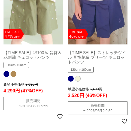
TIME SALE
TIME SALE
47%
46%
OFF
OFF
【TIME SALE】綿100％ 音符＆
【TIME SALE】ストレッチツイ
花刺繍 キュロットパンツ
ル 音符刺繍 プリーツ キュロッ
トパンツ
110cm-160cm
120cm-160cm
希望小売価格
8,030円
希望小売価格
6,490円
4,290円
(47%OFF)
3,520円
(46%OFF)
販売期間
販売期間
〜
2026/08/12 9:59
〜
2026/08/12 9:59