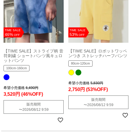
TIME SALE
TIME SALE
46%
53%
OFF
OFF
【TIME SALE】ストライプ柄 音
【TIME SALE】ロボットワッペ
符刺繍 ショートパンツ風キュロ
ンつき ストレッチハーフパンツ
ットパンツ
80cm-120cm
100cm-160cm
希望小売価格
5,830円
希望小売価格
6,490円
2,750円
(53%OFF)
3,520円
(46%OFF)
販売期間
販売期間
〜
2026/08/12 9:59
〜
2026/08/12 9:59