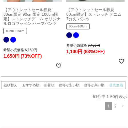
【アウトレットセール春夏
【アウトレットセール春夏
80cm限定 90cm限定 100cm限
80cm限定】ストレッチ デニム
定】ストレッチデニム オリジナ
7分丈 パンツ
ルロゴワッペン ハーフパンツ
80cm-160cm
80cm-160cm
希望小売価格
6,490円
希望小売価格
6,160円
1,100円
(83%OFF)
1,650円
(73%OFF)
並び替え
おすすめ順
新着順
価格が安い順
価格が高い順
優先度順
51
件中
1
-
50
件表示
1
2