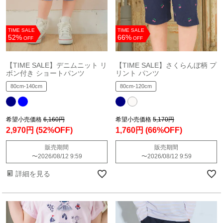
TIME SALE
TIME SALE
52%
66%
OFF
OFF
【TIME SALE】デニムニット リ
【TIME SALE】さくらんぼ柄 プ
ボン付き ショートパンツ
リント パンツ
80cm-140cm
80cm-120cm
希望小売価格
6,160円
希望小売価格
5,170円
2,970円
(52%OFF)
1,760円
(66%OFF)
販売期間
販売期間
〜
2026/08/12 9:59
〜
2026/08/12 9:59
詳細を見る