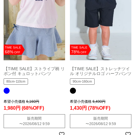
TIME SALE
TIME SALE
68%
78%
OFF
OFF
【TIME SALE】ストライプ柄 リ
【TIME SALE】ストレッチツイ
ボン付 キュロットパンツ
ル オリジナルロゴ ハーフパンツ
80cm-110cm
90cm-160cm
希望小売価格
6,160円
希望小売価格
6,490円
1,980円
(68%OFF)
1,430円
(78%OFF)
販売期間
販売期間
〜
2026/08/12 9:59
〜
2026/08/12 9:59