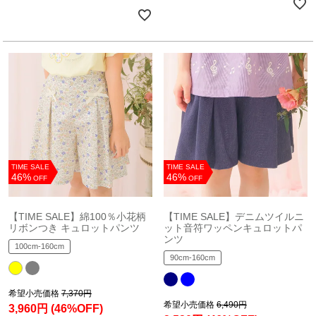
TIME SALE
TIME SALE
46%
46%
OFF
OFF
【TIME SALE】綿100％小花柄
【TIME SALE】デニムツイルニ
リボンつき キュロットパンツ
ット音符ワッペンキュロットパ
ンツ
100cm-160cm
90cm-160cm
希望小売価格
7,370円
希望小売価格
6,490円
3,960円
(46%OFF)