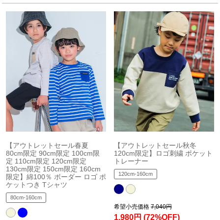
【アウトレットセール春夏
【アウトレットセール秋冬
80cm限定 90cm限定 100cm限
120cm限定】ロゴ刺繍 ポケット
定 110cm限定 120cm限定
トレーナー
130cm限定 150cm限定 160cm
120cm-160cm
限定】綿100％ ボーダー ロゴ ポ
ケットつき Tシャツ
80cm-160cm
希望小売価格
7,040円
1,980円
(72%OFF)