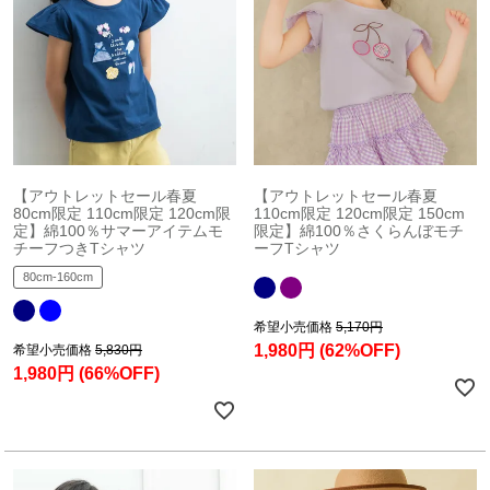
【アウトレットセール春夏
【アウトレットセール春夏
80cm限定 110cm限定 120cm限
110cm限定 120cm限定 150cm
定】綿100％サマーアイテムモ
限定】綿100％さくらんぼモチ
チーフつきTシャツ
ーフTシャツ
80cm-160cm
希望小売価格
5,170円
1,980円
(62%OFF)
希望小売価格
5,830円
1,980円
(66%OFF)