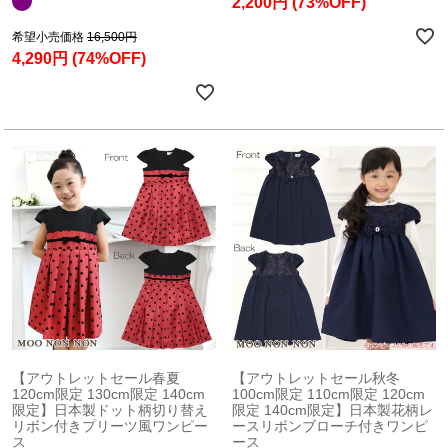
2,200円
(73%OFF)
希望小売価格
16,500円
4,290円
(74%OFF)
【アウトレットセール春夏
【アウトレットセール秋冬
120cm限定 130cm限定 140cm
100cm限定 110cm限定 120cm
限定】日本製ドット柄切り替え
限定 140cm限定】日本製花柄レ
リボン付きプリーツ風ワンピー
ースリボンブローチ付きワンピ
ス
ース