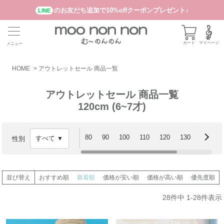
のお友だち追加で10%offクーポンプレゼント♪
LINE
カート
マイページ
メニュー
HOME
アウトレットセール 商品一覧
アウトレットセール 商品一覧
120cm (6~7才)
80
90
100
110
120
130
140
性別
並び替え
おすすめ順
新着順
価格が安い順
価格が高い順
優先度順
28
件中
1
-
28
件表示