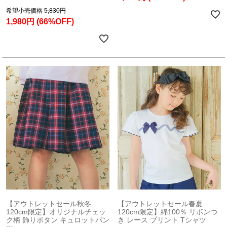
希望小売価格
5,830円
1,980円
(66%OFF)
【アウトレットセール秋冬
【アウトレットセール春夏
120cm限定】オリジナルチェッ
120cm限定】綿100％ リボンつ
ク柄 飾りボタン キュロットパン
き レース プリント Tシャツ