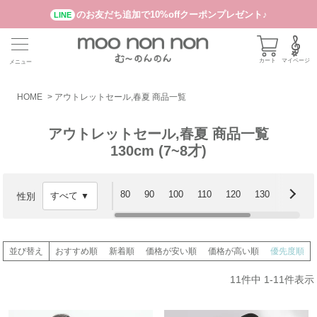
のお友だち追加で10%offクーポンプレゼント♪
LINE
カート
マイページ
メニュー
HOME
アウトレットセール,春夏 商品一覧
アウトレットセール,春夏 商品一覧
130cm (7~8才)
80
90
100
110
120
130
140
性別
並び替え
おすすめ順
新着順
価格が安い順
価格が高い順
優先度順
11
件中
1
-
11
件表示