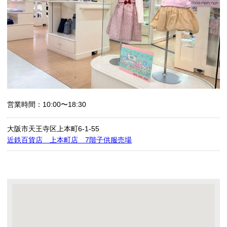
営業時間：10:00〜18:30
大阪市天王寺区上本町6-1-55
近鉄百貨店 上本町店 7階子供服売場