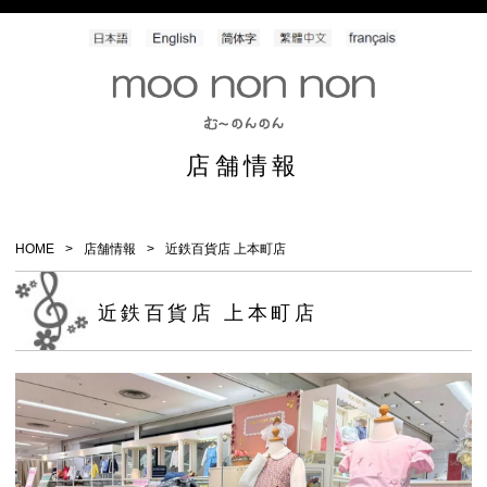
Shop
店舗情報
HOME
店舗情報
近鉄百貨店 上本町店
近鉄百貨店 上本町店