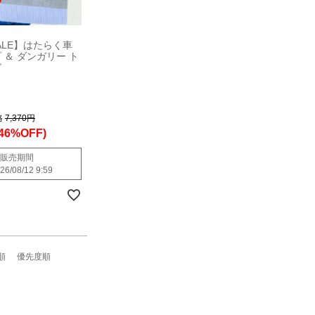
SALE】はたらく車
 ＆ ダンガリー ト
グ
格
7,370円
(46%OFF)
販売期間
26/08/12 9:59
順
優先度順