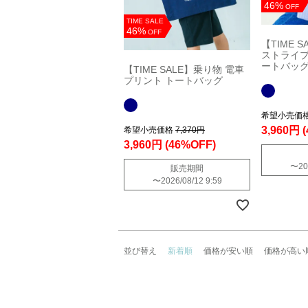
46%
OFF
TIME SALE
46%
OFF
【TIME 
ストライプ
ートバッ
【TIME SALE】乗り物 電車
プリント トートバッグ
希望小売価
3,960円
希望小売価格
7,370円
3,960円
(46%OFF)
〜
20
販売期間
〜
2026/08/12 9:59
並び替え
新着順
価格が安い順
価格が高い