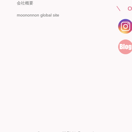
会社概要
O
moononnon global site