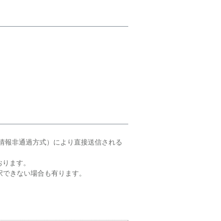
情報非通過方式）により直接送信される
おります。
択できない場合も有ります。