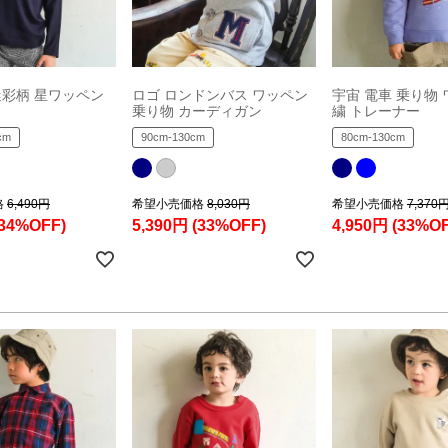
 迷彩柄 星ワッペン
ロゴ ロンドンバス ワッペン
宇宙 電車 乗り物 
乗り物 カーディガン
繍 トレーナー
cm
90cm-130cm
80cm-130cm
格
6,490円
希望小売価格
8,030円
希望小売価格
7,370
(34%OFF)
5,390円
(33%OFF)
4,950円
(33%OF