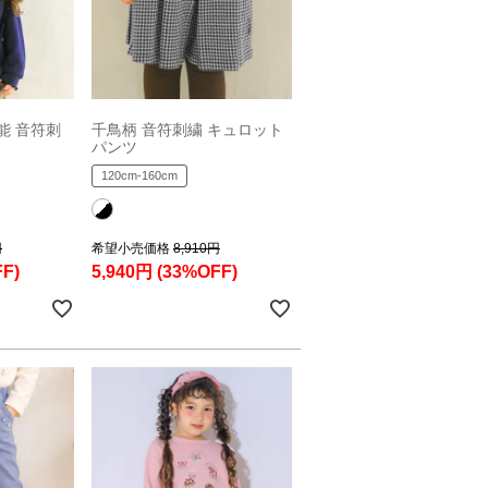
能 音符刺
千鳥柄 音符刺繍 キュロット
パンツ
120cm-160cm
円
希望小売価格
8,910円
F)
5,940円
(33%OFF)