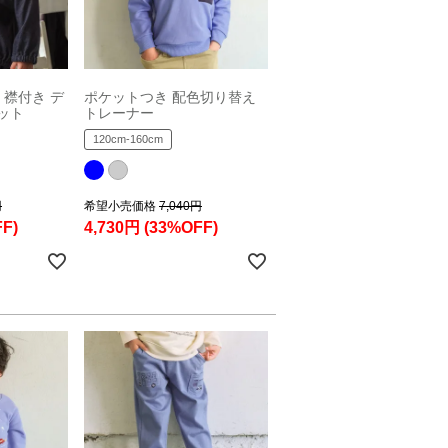
 襟付き デ
ポケットつき 配色切り替え
ット
トレーナー
120cm-160cm
円
希望小売価格
7,040円
F)
4,730円
(33%OFF)