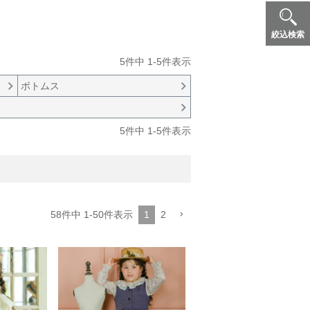
絞込検索
5
件中
1
-
5
件表示
ボトムス
5
件中
1
-
5
件表示
58
件中
1
-
50
件表示
1
2