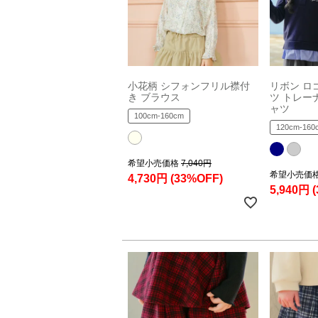
小花柄 シフォンフリル襟付
リボン ロ
き ブラウス
ツ トレー
ャツ
100cm-160cm
120cm-160
希望小売価格
7,040円
希望小売価
4,730円
(33%OFF)
5,940円