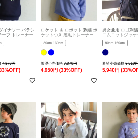
 ダイナソー パラシ
ロケット ＆ ロボット 刺繍 ポ
男女兼用 ロゴ刺繍
チーフ トレーナー
ケットつき 裏毛トレーナー
ニムニットジャケ
m
80cm-130cm
90cm-160cm
格
7,370円
希望小売価格
7,370円
希望小売価格
8,910
(33%OFF)
4,950円
(33%OFF)
5,940円
(33%OF