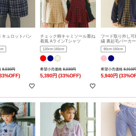
 キュロットパン
チェック柄キャミソール重ね
フード取り外し可
着風 AラインTシャツ
繍 裏起毛パーカー
cm
120cm-160cm
90cm-160cm
格
8,030円
希望小売価格
8,030円
希望小売価格
8,910
(33%OFF)
5,390円
(33%OFF)
5,940円
(33%OF