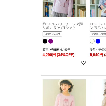
綿100％ パリモチーフ 刺繍
ロンドンモ
リボン 長そでTシャツ
ン 裏毛ト
90cm-160cm
90cm-140c
希望小売価格
6,490円
希望小売価
4,290円
(34%OFF)
5,940円