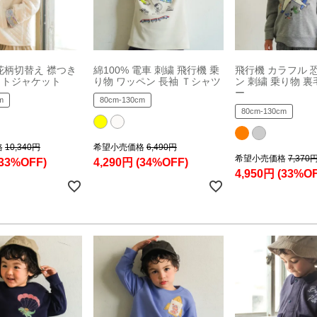
花柄切替え 襟つき
綿100% 電車 刺繍 飛行機 乗
飛行機 カラフル 
ットジャケット
り物 ワッペン 長袖 Ｔシャツ
ン 刺繍 乗り物 
ー
m
80cm-130cm
80cm-130cm
格
10,340円
希望小売価格
6,490円
希望小売価格
7,370
(33%OFF)
4,290円
(34%OFF)
4,950円
(33%OF