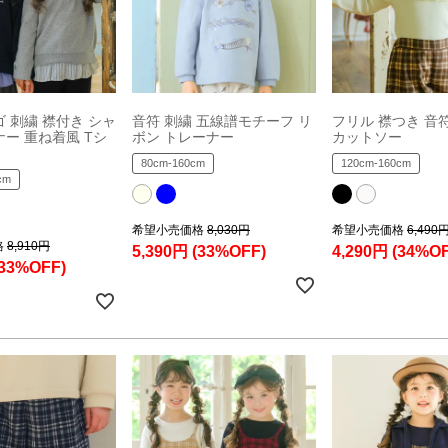
ゴ 刺繍 襟付き シャ
音符 刺繍 五線譜モチーフ リ
フリル 襟つき 音符
ナー 重ね着風 Tシ
ボン トレーナー
カットソー
80cm-160cm
120cm-160cm
cm
希望小売価格
8,030円
希望小売価格
6,490
格
8,910円
5,390円
(33%OFF)
4,290円
(34%OF
(33%OFF)