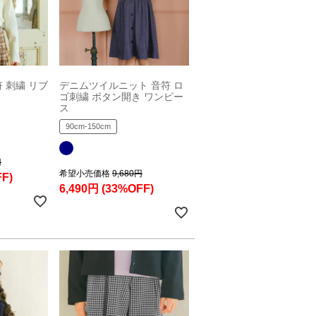
 刺繍 リブ
デニムツイルニット 音符 ロ
ゴ刺繍 ボタン開き ワンピー
ス
90cm-150cm
円
希望小売価格
9,680円
F)
6,490円
(33%OFF)