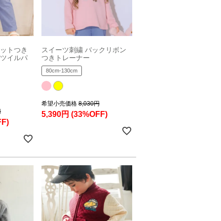
ケットつき
スイーツ刺繍 バックリボン
ムツイルパ
つきトレーナー
80cm-130cm
希望小売価格
8,030円
円
5,390円
(33%OFF)
F)