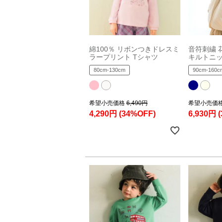
綿100％ リボンつきドレスミ
音符刺繍 
ラープリント Tシャツ
キルトニ
80cm-130cm
90cm-160c
希望小売価格
6,490円
希望小売価
4,290円
(34%OFF)
6,930円