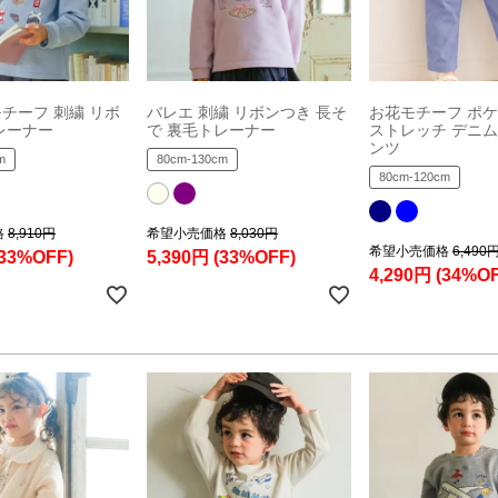
チーフ 刺繍 リボ
バレエ 刺繍 リボンつき 長そ
お花モチーフ ポ
レーナー
で 裏毛トレーナー
ストレッチ デニ
ンツ
m
80cm-130cm
80cm-120cm
格
8,910円
希望小売価格
8,030円
希望小売価格
6,490
(33%OFF)
5,390円
(33%OFF)
4,290円
(34%OF