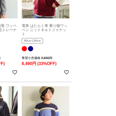
恐竜 ワッペ
電車 はたらく車 乗り物ワッ
裏毛トレーナ
ペン ニットキルトジャケッ
ト
80cm-130cm
円
希望小売価格
9,680円
F)
6,490円
(33%OFF)