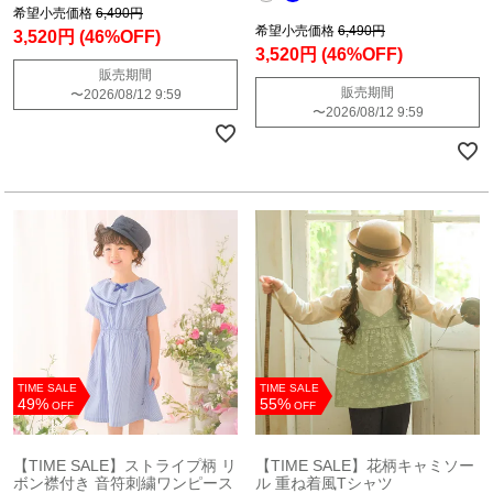
希望小売価格
6,490円
希望小売価格
6,490円
3,520円
(46%OFF)
3,520円
(46%OFF)
販売期間
販売期間
〜
2026/08/12 9:59
〜
2026/08/12 9:59
TIME SALE
TIME SALE
49%
55%
OFF
OFF
【TIME SALE】ストライプ柄 リ
【TIME SALE】花柄キャミソー
ボン襟付き 音符刺繍ワンピース
ル 重ね着風Tシャツ