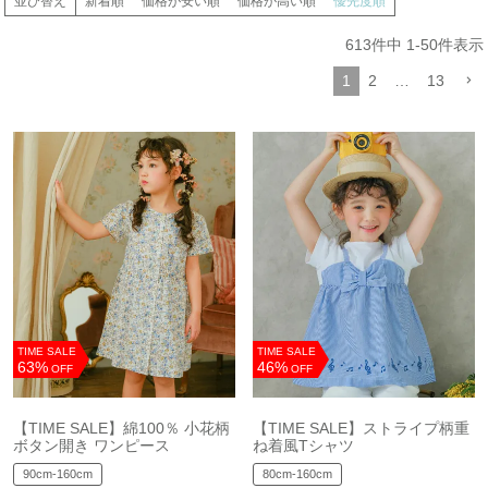
並び替え
新着順
価格が安い順
価格が高い順
優先度順
613
件中
1
-
50
件表示
1
2
…
13
TIME SALE
TIME SALE
63%
46%
OFF
OFF
【TIME SALE】綿100％ 小花柄
【TIME SALE】ストライプ柄重
ボタン開き ワンピース
ね着風Tシャツ
90cm-160cm
80cm-160cm