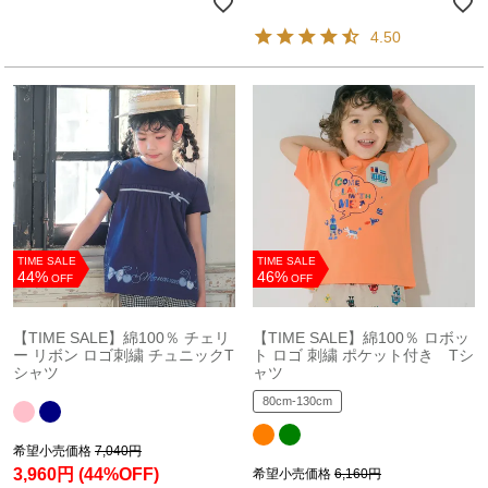
4.50
TIME SALE
TIME SALE
44%
46%
OFF
OFF
【TIME SALE】綿100％ チェリ
【TIME SALE】綿100％ ロボッ
ー リボン ロゴ刺繍 チュニックT
ト ロゴ 刺繍 ポケット付き Tシ
シャツ
ャツ
80cm-130cm
希望小売価格
7,040円
3,960円
(44%OFF)
希望小売価格
6,160円