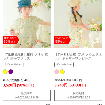
TIME SALE
TIME SALE
50%
53%
OFF
OFF
【TIME SALE】花柄 フリル 襟
【TIME SALE】花柄 スクエアネ
つき 薄手ブラウス
ック ギャザーワンピース
120cm-160cm
90cm-140cm
希望小売価格
7,040円
希望小売価格
8,030円
3,520円
(50%OFF)
3,740円
(53%OFF)
販売期間
販売期間
〜
2026/08/12 9:59
〜
2026/08/12 9:59