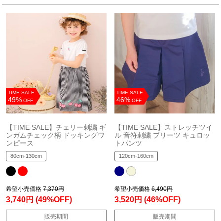
TIME SALE
TIME SALE
49%
46%
OFF
OFF
【TIME SALE】チェリー刺繍 ギ
【TIME SALE】ストレッチツイ
ンガムチェック柄 ドッキングワ
ル 音符刺繍 プリーツ キュロッ
ンピース
トパンツ
80cm-130cm
120cm-160cm
希望小売価格
7,370円
希望小売価格
6,490円
3,740円
(49%OFF)
3,520円
(46%OFF)
販売期間
販売期間