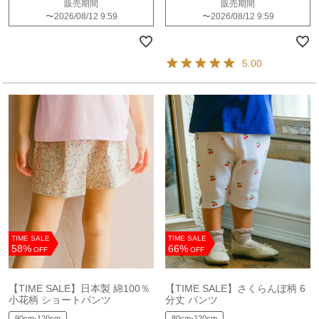
販売期間
販売期間
〜
2026/08/12 9:59
〜
2026/08/12 9:59
5.00
TIME SALE
TIME SALE
58%
66%
OFF
OFF
【TIME SALE】日本製 綿100％
【TIME SALE】さくらんぼ柄 6
小花柄 ショートパンツ
分丈 パンツ
90cm-120cm
80cm-120cm