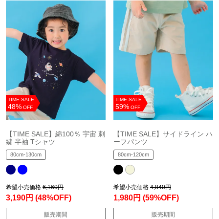
TIME SALE
TIME SALE
48%
59%
OFF
OFF
【TIME SALE】綿100％ 宇宙 刺
【TIME SALE】サイドライン ハ
繍 半袖 Tシャツ
ーフパンツ
80cm-130cm
80cm-120cm
希望小売価格
6,160円
希望小売価格
4,840円
3,190円
(48%OFF)
1,980円
(59%OFF)
販売期間
販売期間