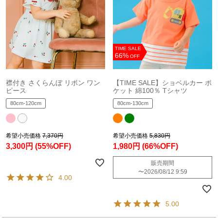
TIME SALE
66%
OFF
襟付き さくらんぼ リボン ワン
【TIME SALE】ショベルカー ポ
ピース
ケット 綿100％ Tシャツ
80cm-120cm
80cm-130cm
希望小売価格
7,370円
希望小売価格
5,830円
3,300円
(55%OFF)
1,980円
(66%OFF)
販売期間
〜
2026/08/12 9:59
4.00
5.00