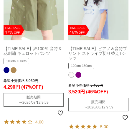
TIME SALE
TIME SALE
47%
46%
OFF
OFF
【TIME SALE】綿100％ 音符＆
【TIME SALE】ピアノ＆音符プ
花刺繍 キュロットパンツ
リント ストライプ切り替えTシ
ャツ
110cm-160cm
120cm-160cm
希望小売価格
8,030円
希望小売価格
6,490円
4,290円
(47%OFF)
3,520円
(46%OFF)
販売期間
販売期間
〜
2026/08/12 9:59
〜
2026/08/12 9:59
4.00
5.00