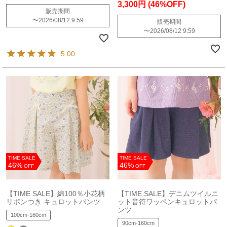
3,300円
(46%OFF)
販売期間
〜
2026/08/12 9:59
販売期間
〜
2026/08/12 9:59
5.00
TIME SALE
TIME SALE
46%
46%
OFF
OFF
【TIME SALE】綿100％小花柄
【TIME SALE】デニムツイルニ
リボンつき キュロットパンツ
ット音符ワッペンキュロットパ
ンツ
100cm-160cm
90cm-160cm