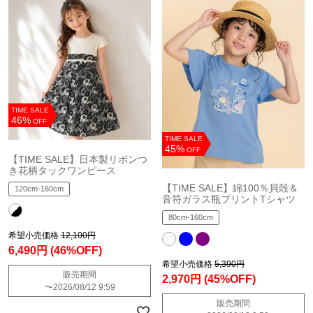
TIME SALE
46%
OFF
TIME SALE
45%
OFF
【TIME SALE】日本製リボンつ
き花柄タックワンピース
【TIME SALE】綿100％貝殻＆
120cm-160cm
音符ガラス瓶プリントTシャツ
80cm-160cm
希望小売価格
12,100円
6,490円
(46%OFF)
希望小売価格
5,390円
販売期間
2,970円
(45%OFF)
〜
2026/08/12 9:59
販売期間