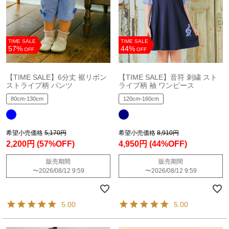
TIME SALE
TIME SALE
57%
44%
OFF
OFF
【TIME SALE】6分丈 裾リボン
【TIME SALE】音符 刺繍 スト
ストライプ柄 パンツ
ライプ柄 袖 ワンピース
80cm-130cm
120cm-160cm
希望小売価格
5,170円
希望小売価格
8,910円
2,200円
(57%OFF)
4,950円
(44%OFF)
販売期間
販売期間
〜
2026/08/12 9:59
〜
2026/08/12 9:59
5.00
5.00