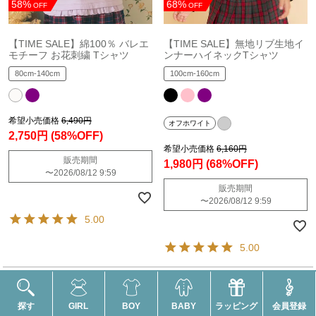
58%
68%
OFF
OFF
【TIME SALE】綿100％ バレエ
【TIME SALE】無地リブ生地イ
モチーフ お花刺繍 Tシャツ
ンナーハイネックTシャツ
80cm-140cm
100cm-160cm
希望小売価格
6,490円
オフホワイト
2,750円
(58%OFF)
希望小売価格
6,160円
販売期間
1,980円
(68%OFF)
〜
2026/08/12 9:59
販売期間
〜
2026/08/12 9:59
5.00
5.00
並び替え
新着順
価格が安い順
価格が高い順
優先度順
探す
GIRL
BOY
BABY
ラッピング
会員登録