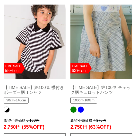
TIME SALE
TIME SALE
55%
63%
OFF
OFF
【TIME SALE】綿100％ 襟付き
【TIME SALE】綿100％ チェッ
ボーダー柄 Tシャツ
ク柄キュロットパンツ
90cm-140cm
100cm-160cm
希望小売価格
6,160円
希望小売価格
7,370円
2,750円
(55%OFF)
2,750円
(63%OFF)