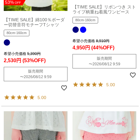
53%
OFF
【TIME SALE】リボンつき スト
ライプ柄重ね着風ワンピース
【TIME SALE】綿100％ボーダ
80cm-160cm
ー切替音符モチーフTシャツ
80cm-160cm
希望小売価格
8,910円
4,950円
(44%OFF)
希望小売価格
5,390円
販売期間
2,530円
(53%OFF)
〜
2026/08/12 9:59
販売期間
〜
2026/08/12 9:59
5.00
5.00