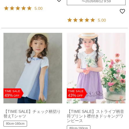
〜
2026/08/12 9:59
5.00
5.00
TIME SALE
TIME SALE
49%
43%
OFF
OFF
【TIME SALE】チェック柄切り
【TIME SALE】ストライプ柄音
替えTシャツ
符プリント襟付きドッキングワ
ンピース
80cm-160cm
80cm-160cm