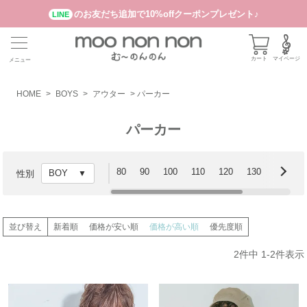
のお友だち追加で10%offクーポンプレゼント♪
LINE
カート
マイページ
メニュー
HOME
BOYS
アウター
パーカー
パーカー
80
90
100
110
120
130
140
性別
並び替え
新着順
価格が安い順
価格が高い順
優先度順
2
件中
1
-
2
件表示