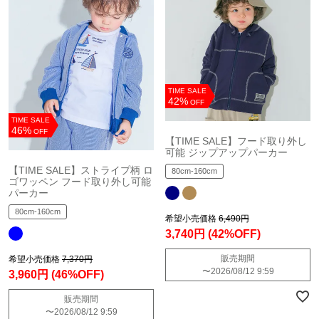
TIME SALE
42%
OFF
TIME SALE
46%
OFF
【TIME SALE】フード取り外し
可能 ジップアップパーカー
【TIME SALE】ストライプ柄 ロ
80cm-160cm
ゴワッペン フード取り外し可能
パーカー
80cm-160cm
希望小売価格
6,490円
3,740円
(42%OFF)
販売期間
希望小売価格
7,370円
〜
2026/08/12 9:59
3,960円
(46%OFF)
販売期間
〜
2026/08/12 9:59