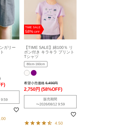
TIME SALE
58%
OFF
】ダンガリー
【TIME SALE】綿100％ リ
ット
ボン付き キラキラ プリント
Tシャツ
80cm-160cm
円
希望小売価格
6,490円
F)
2,750円
(58%OFF)
販売期間
 9:59
〜
2026/08/12 9:59
.00
4.50