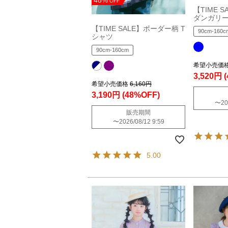
OFF
【TIME 
ダンガリ
【TIME SALE】ボーダー柄 T
90cm-160c
シャツ
90cm-160cm
希望小売価
3,520円
希望小売価格
6,160円
3,190円
(48%OFF)
〜
20
販売期間
〜
2026/08/12 9:59
5.00