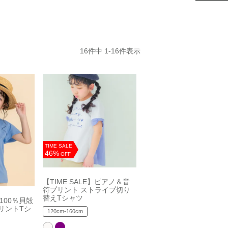
16
件中
1
-
16
件表示
TIME SALE
46%
OFF
【TIME SALE】ピアノ＆音
符プリント ストライプ切り
替えTシャツ
綿100％貝殻
リントTシ
120cm-160cm