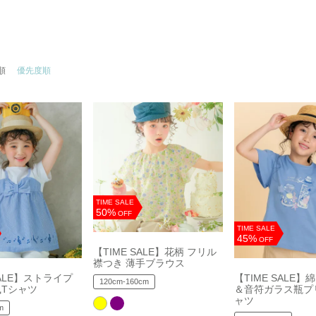
順
優先度順
TIME SALE
50%
OFF
TIME SALE
45%
OFF
【TIME SALE】花柄 フリル
襟つき 薄手ブラウス
SALE】ストライプ
【TIME SALE】
120cm-160cm
Tシャツ
＆音符ガラス瓶プ
ャツ
m