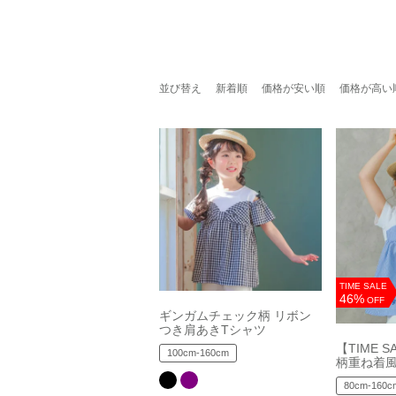
並び替え
新着順
価格が安い順
価格が高い
TIME SALE
46%
OFF
ギンガムチェック柄 リボン
つき肩あきTシャツ
【TIME 
100cm-160cm
柄重ね着風
80cm-160c