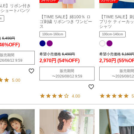
OFF
OFF
SALE】リボン付き
ーショートパンツ
【TIME SALE】綿100％ ロ
【TIME SALE】
m
ゴ刺繍 リボンつき ワンピー
プリケ ティーカッ
ス
シャツ
100cm-160cm
100cm-140cm
格
6,490円
(46%OFF)
希望小売価格
6,490円
希望小売価格
6,160
販売期間
2,970円
(54%OFF)
2,750円
(55%OF
26/08/12 9:59
販売期間
販売期間
〜
2026/08/12 9:59
〜
2026/08/12
5.00
4.00
5