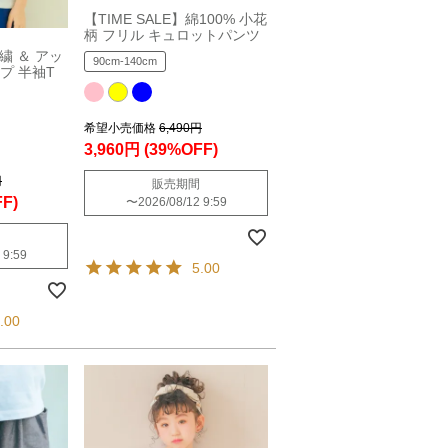
【TIME SALE】綿100% 小花
柄 フリル キュロットパンツ
刺繍 ＆ アッ
90cm-140cm
プ 半袖T
希望小売価格
6,490円
3,960円
(39%OFF)
円
販売期間
F)
〜
2026/08/12 9:59
 9:59
5.00
.00