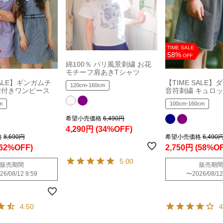
TIME SALE
58%
OFF
綿100％ パリ風景刺繍 お花
モチーフ肩あきTシャツ
SALE】ギンガムチ
【TIME SALE
120cm-160cm
襟付きワンピース
音符刺繍 キュロ
m
100cm-160cm
希望小売価格
6,490円
4,290円
(34%OFF)
格
8,690円
希望小売価格
6,490
(62%OFF)
2,750円
(58%OF
5.00
販売期間
販売期間
26/08/12 9:59
〜
2026/08/12
4.50
4