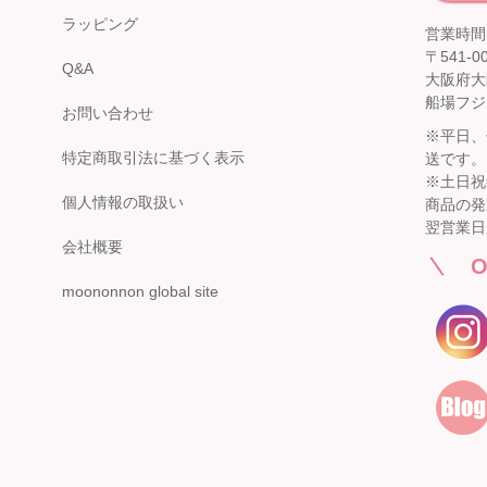
ラッピング
営業時間：
〒541-0
Q&A
大阪府大
船場フジ
お問い合わせ
※平日、
特定商取引法に基づく表示
送です。
※土日祝
個人情報の取扱い
商品の発
翌営業日
会社概要
O
moononnon global site