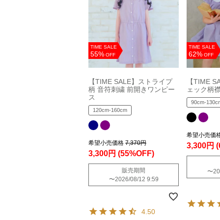
TIME SALE
TIME SALE
55%
62%
OFF
OFF
【TIME SALE】ストライプ
【TIME 
柄 音符刺繍 前開きワンピー
ェック柄
ス
90cm-130c
120cm-160cm
希望小売価
希望小売価格
7,370円
3,300円
3,300円
(55%OFF)
販売期間
〜
20
〜
2026/08/12 9:59
4.50