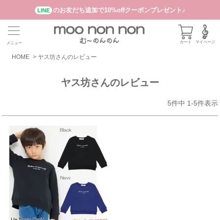
のお友だち追加で10%offクーポンプレゼント♪
LINE
カート
マイページ
メニュー
HOME
ヤス坊さんのレビュー
ヤス坊さんのレビュー
5
件中
1
-
5
件表示