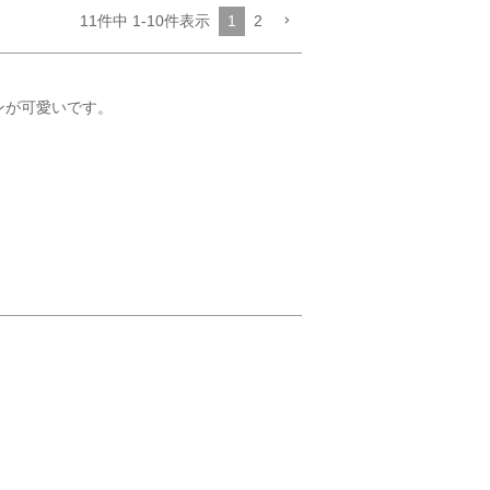
11
件中
1
-
10
件表示
1
2
ンが可愛いです。