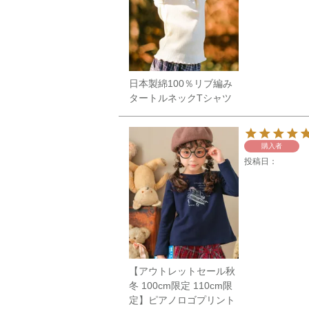
日本製綿100％リブ編み
タートルネックTシャツ
購入者
投稿日
【アウトレットセール秋
冬 100cm限定 110cm限
定】ピアノロゴプリント