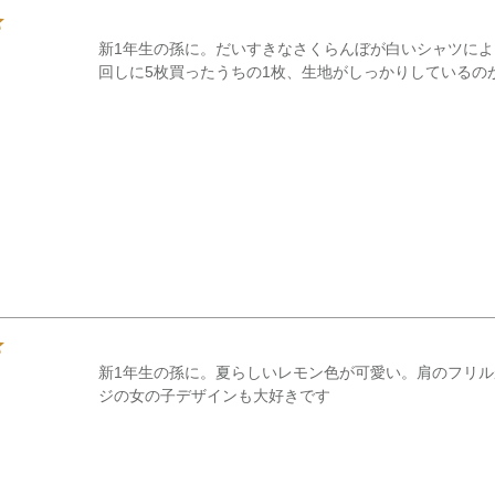
新1年生の孫に。だいすきなさくらんぼが白いシャツに
回しに5枚買ったうちの1枚、生地がしっかりしているの
新1年生の孫に。夏らしいレモン色が可愛い。肩のフリ
ジの女の子デザインも大好きです