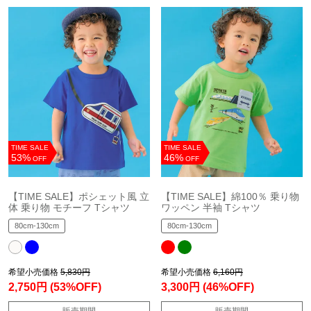
TIME SALE
TIME SALE
53%
46%
OFF
OFF
【TIME SALE】ポシェット風 立
【TIME SALE】綿100％ 乗り物
体 乗り物 モチーフ Tシャツ
ワッペン 半袖 Tシャツ
80cm-130cm
80cm-130cm
希望小売価格
5,830円
希望小売価格
6,160円
2,750円
(53%OFF)
3,300円
(46%OFF)
販売期間
販売期間