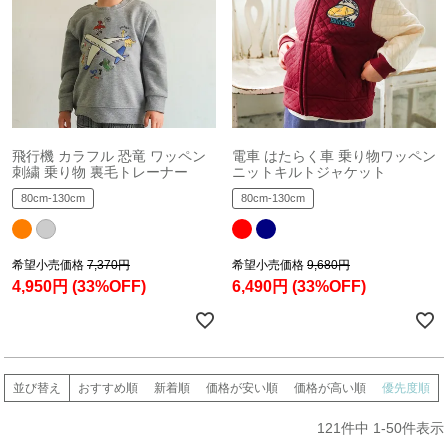
飛行機 カラフル 恐竜 ワッペン
電車 はたらく車 乗り物ワッペン
刺繍 乗り物 裏毛トレーナー
ニットキルトジャケット
80cm-130cm
80cm-130cm
希望小売価格
7,370円
希望小売価格
9,680円
4,950円
(33%OFF)
6,490円
(33%OFF)
並び替え
おすすめ順
新着順
価格が安い順
価格が高い順
優先度順
121
件中
1
-
50
件表示