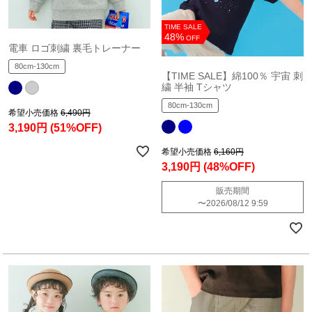
TIME SALE
48%
OFF
電車 ロゴ刺繍 裏毛トレーナー
80cm-130cm
【TIME SALE】綿100％ 宇宙 刺
繍 半袖 Tシャツ
80cm-130cm
希望小売価格
6,490円
3,190円
(51%OFF)
希望小売価格
6,160円
3,190円
(48%OFF)
販売期間
〜
2026/08/12 9:59