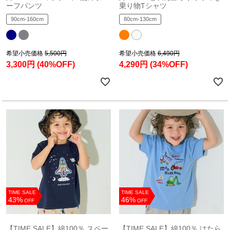
ーフパンツ
乗り物Tシャツ
90cm-160cm
80cm-130cm
希望小売価格
5,500円
希望小売価格
6,490円
3,300円
(40%OFF)
4,290円
(34%OFF)
TIME SALE
TIME SALE
43%
46%
OFF
OFF
【TIME SALE】綿100％ スペー
【TIME SALE】綿100％ はたら