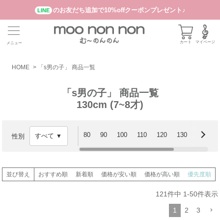
のお友だち追加で10%offクーポンプレゼント♪
LINE
カート
マイページ
メニュー
HOME
「s男の子」 商品一覧
「s男の子」 商品一覧
130cm (7~8才)
80
90
100
110
120
130
140
性別
並び替え
おすすめ順
新着順
価格が安い順
価格が高い順
優先度順
121
件中
1
-
50
件表示
1
2
3