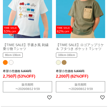
TIME SALE
TIME SALE
53%
62%
OFF
OFF
【TIME SALE】手書き風 刺繍
【TIME SALE】ロゴアップリケ
乗り物 Tシャツ
＆ フタつき ポケット Tシャツ
80cm-130cm
100cm-160cm
希望小売価格
5,830円
希望小売価格
5,830円
2,750円
(53%OFF)
2,200円
(62%OFF)
販売期間
販売期間
〜
2026/08/12 9:59
〜
2026/08/12 9:59