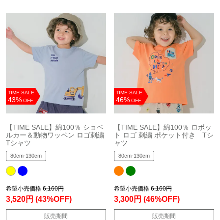
TIME SALE
TIME SALE
43%
46%
OFF
OFF
【TIME SALE】綿100％ ショベ
【TIME SALE】綿100％ ロボッ
ルカー＆動物ワッペン ロゴ刺繍
ト ロゴ 刺繍 ポケット付き Tシ
Tシャツ
ャツ
80cm-130cm
80cm-130cm
希望小売価格
6,160円
希望小売価格
6,160円
3,520円
(43%OFF)
3,300円
(46%OFF)
販売期間
販売期間