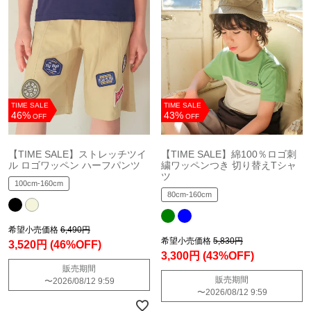
TIME SALE
TIME SALE
46%
43%
OFF
OFF
【TIME SALE】ストレッチツイ
【TIME SALE】綿100％ロゴ刺
ル ロゴワッペン ハーフパンツ
繍ワッペンつき 切り替えTシャ
ツ
100cm-160cm
80cm-160cm
希望小売価格
6,490円
希望小売価格
5,830円
3,520円
(46%OFF)
3,300円
(43%OFF)
販売期間
販売期間
〜
2026/08/12 9:59
〜
2026/08/12 9:59