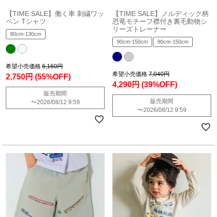
【TIME SALE】働く車 刺繍ワッ
【TIME SALE】ノルディック柄
ペン Tシャツ
恐竜モチーフ襟付き裏毛動物シ
リーズトレーナー
80cm-130cm
90cm-150cm
90cm-150cm
希望小売価格
6,160円
希望小売価格
7,040円
2,750円
(55%OFF)
4,290円
(39%OFF)
販売期間
販売期間
〜
2026/08/12 9:59
〜
2026/08/12 9:59