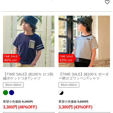
TIME SALE
TIME SALE
46%
43%
OFF
OFF
【TIME SALE】綿100％ ロゴ刺
【TIME SALE】綿100％ ボーダ
繍ポケットつきTシャツ
ー柄ロゴワッペンTシャツ
90cm-160cm
80cm-160cm
希望小売価格
6,160円
希望小売価格
5,830円
3,300円
(46%OFF)
3,300円
(43%OFF)