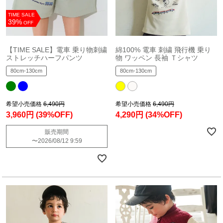
TIME SALE
39%
OFF
【TIME SALE】電車 乗り物刺繍
綿100% 電車 刺繍 飛行機 乗り
ストレッチハーフパンツ
物 ワッペン 長袖 Ｔシャツ
80cm-130cm
80cm-130cm
希望小売価格
6,490円
希望小売価格
6,490円
3,960円
(39%OFF)
4,290円
(34%OFF)
販売期間
〜
2026/08/12 9:59