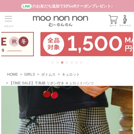
のお友だち追加で10%offクーポンプレゼント♪
LINE
カート
マイページ
メニュー
HOME
GIRLS
ボトムス
キュロット
【TIME SALE】千鳥柄 リボン付き キュロットパンツ