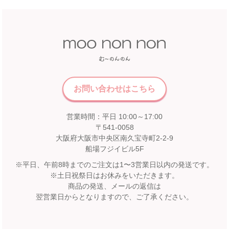
5F 催会場
店舗詳細へ
【開催期間】
2026.07.22 ～ 2026.08.16
中国
近畿
福屋 八丁堀本店
お問い合わせはこちら
広島市中区胡町6-26
近鉄百貨店 奈良店
福屋八丁堀本店８Fこども服売場
営業時間：平日 10:00～17:00
6F エスカレーター前
店舗詳細へ
〒541-0058
【開催期間】
大阪府大阪市中央区南久宝寺町2-2-9
2026.08.1 ～ 2026.08.31
船場フジイビル5F
※平日、午前8時までのご注文は1〜3営業日以内の発送です。
九州
※土日祝祭日はお休みをいただきます。
松坂屋 高槻店
商品の発送、メールの返信は
宮崎山形屋
2F イベントスペース
翌営業日からとなりますので、ご了承ください。
【開催期間】
宮崎市橘通東3丁目4番12号
2026.08.1 ～ 2026.08.31
宮崎山形屋 6F ベビー用品・子供服売場