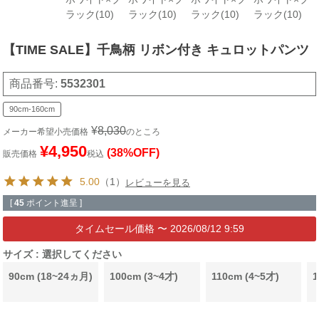
ラック(10)
ラック(10)
ラック(10)
ラック(10)
【TIME SALE】千鳥柄 リボン付き キュロットパンツ
商品番号
5532301
90cm-160cm
¥
8,030
メーカー希望小売価格
のところ
¥
4,950
(38%OFF)
販売価格
税込
5.00
（1）
レビューを見る
[
45
ポイント進呈 ]
〜
2026/08/12 9:59
サイズ
選択してください
90cm (18~24ヵ月)
100cm (3~4才)
110cm (4~5才)
1