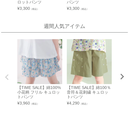
近鉄百貨店 生駒店 4階子供服売場
【開催期間】
ロットパンツ
パンツ
2026.08.4 ～ 2026.08.31
¥
3,300
¥
3,300
店舗詳細へ
（税込）
（税込）
週間人気アイテム
新宿高島屋
泉北タカシマヤ
催会場
大阪府堺市南区茶山台1-3-1
【開催期間】
泉北タカシマヤ 4階子供服売場
2026.08.5 ～ 2026.08.11
店舗詳細へ
東武百貨店 池袋店
近鉄百貨店 橿原店
7F 3番地（※ 15日：未展開、19日：休業
日）
奈良県橿原市北八木町3-65-11
近鉄百貨店 橿原店 4階子供服売場
【TIME SALE】綿100%
【TIME SALE】綿100％
【TIM
【開催期間】
小花柄 フリル キュロッ
音符＆花刺繍 キュロッ
小花柄
2026.08.13 ～ 2026.08.26
店舗詳細へ
トパンツ
トパンツ
ロット
¥
3,960
¥
4,290
¥
3,960
（税込）
（税込）
中部
近鉄百貨店 和歌山店
和歌山県和歌山市友田町5－18
近鉄百貨店 四日市店
近鉄百貨店 和歌山店 4階子供服売場