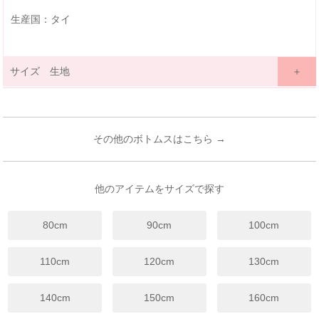
生産国：タイ
サイズ 生地
サイズ詳細表示
ｃｍ
inches
サイズ
90
100
110
120
130
140
150
160
(cm)
その他のボトムスはこちら →
18ヶ月~
3歳~
4歳~
6歳~
7歳~
9歳~
11歳~
13歳~
年齢
24ヶ月
4歳
5歳
7歳
8歳
12歳
12歳
14歳
総丈
25
27.5
31
34
37
40
43
47
他のアイテムをサイズで探す
ウエス
21
23
24
25
26
27
28
29
ト
80cm
90cm
100cm
裾幅
44
46
48
50
52
54
56
58
股下
5.5
7
9.5
11.5
13.5
15
16.5
19
110cm
120cm
130cm
※上記は目安サイズです。
仕上がりにより1.5cm程度の差が生じる場合がございます。
140cm
150cm
160cm
※サイズについてのガイドラインはこちらをご覧ください。