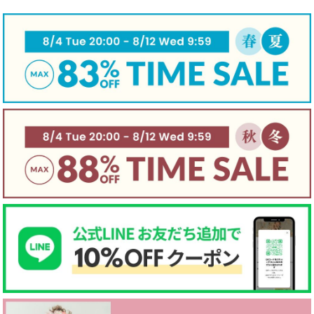
伸縮性
☐ あり
☑ややあり
☐ なし
手触り
☐柔らかい
☑ 普通
☐ かため
生地厚さ
☐ 厚手
☑ 普通
☐ 薄手
裏地
☐ あり
☑ なし
☐ 起毛