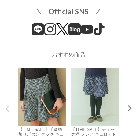
【開催期間】
Official SNS
2026.08.1 ～ 2026.08.18
近畿
そごう横浜店
近鉄百貨店 上本町店
催事場
大阪市天王寺区上本町6-1-55
近鉄百貨店 上本町店 7階子供服売場
【開催期間】
おすすめ商品
2026.08.19 ～ 2026.08.31
店舗詳細へ
伊勢丹 立川店
京阪百貨店 守口店
子供服売場
大阪府守口市河原町8番3号
京阪百貨店 守口店 6階子供服売場
【開催期間】
2026.08.1 ～ 2026.08.25
店舗詳細へ
【TIM
西武渋谷店
近鉄百貨店 生駒店
ナルチ
【TIME SALE】千鳥柄
【TIME SALE】チェッ
ニット
A館 6階
奈良県生駒市谷田町
飾りボタン タック キュ
ク柄 フレア キュロット
¥
2,970