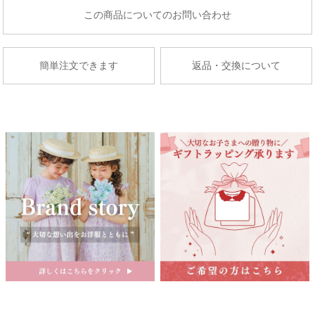
東京都多摩市関戸1-10-1
商品についてのお問い合わせ
京王百貨店聖蹟桜ケ丘店７Fベビー・子供服売場
藤崎仙台
店舗詳細へ
子供服売場
簡単注文できます
返品・交換について
【開催期間】
2026.08.27 ～ 2026.09.2
京成百貨店
茨城県水戸市泉町1丁目6-1
京成百貨店 ７階 子供服売場
店舗詳細へ
関東
東武百貨店 船橋店
中部
子供服売場
【開催期間】
2026.08.1 ～ 2026.08.31
名古屋栄 三越
名古屋市中区栄3-5-1
名古屋栄 三越 7F 子供服売場
そごう横浜店
店舗詳細へ
子供服売場