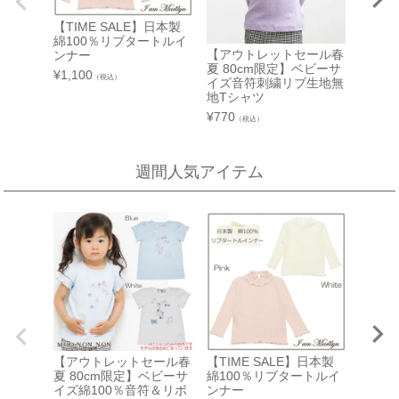
【TIME SALE】日本製
【アウ
西武渋谷店
近鉄百貨店 生駒店
綿100％リブタートルイ
夏 8
【アウトレットセール春
ンナー
イズ綿
A館 6階
奈良県生駒市谷田町
夏 80cm限定】ベビーサ
ンモチ
¥
1,100
（税込）
近鉄百貨店 生駒店 4階子供服売場
【開催期間】
イズ音符刺繍リブ生地無
¥
990
（
2026.08.4 ～ 2026.08.31
地Tシャツ
店舗詳細へ
¥
770
（税込）
新宿高島屋
週間人気アイテム
泉北タカシマヤ
催会場
大阪府堺市南区茶山台1-3-1
【開催期間】
泉北タカシマヤ 4階子供服売場
2026.08.5 ～ 2026.08.11
店舗詳細へ
東武百貨店 池袋店
近鉄百貨店 橿原店
7F 3番地（※ 15日：未展開、19日：休業
日）
奈良県橿原市北八木町3-65-11
近鉄百貨店 橿原店 4階子供服売場
【開催期間】
【アウトレットセール春
【TIME SALE】日本製
2026.08.13 ～ 2026.08.26
店舗詳細へ
夏 80cm限定】ベビーサ
綿100％リブタートルイ
【アウ
イズ綿100％音符＆リボ
ンナー