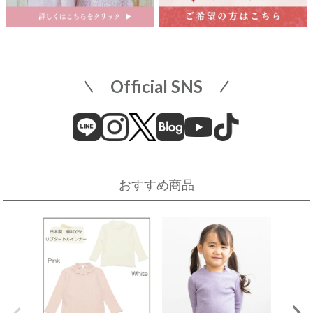
名古屋市中区栄3-5-1
名古屋栄 三越 7F 子供服売場
そごう横浜店
店舗詳細へ
子供服売場
【開催期間】
Official SNS
2026.08.1 ～ 2026.08.18
近畿
そごう横浜店
近鉄百貨店 上本町店
催事場
大阪市天王寺区上本町6-1-55
近鉄百貨店 上本町店 7階子供服売場
【開催期間】
おすすめ商品
2026.08.19 ～ 2026.08.31
店舗詳細へ
伊勢丹 立川店
京阪百貨店 守口店
子供服売場
大阪府守口市河原町8番3号
京阪百貨店 守口店 6階子供服売場
【開催期間】
2026.08.1 ～ 2026.08.25
店舗詳細へ