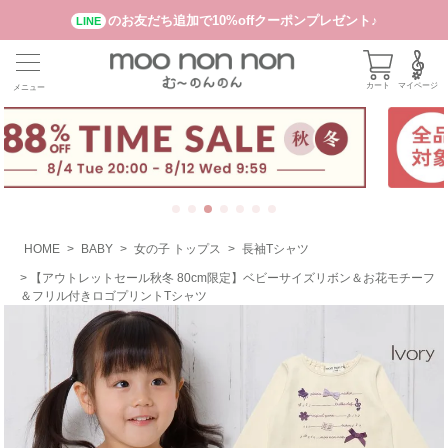
のお友だち追加で10%offクーポンプレゼント♪
LINE
カート
マイページ
メニュー
HOME
BABY
女の子 トップス
長袖Tシャツ
【アウトレットセール秋冬 80cm限定】ベビーサイズリボン＆お花モチーフ
＆フリル付きロゴプリントTシャツ