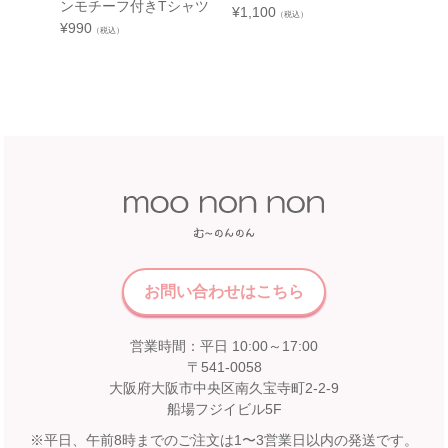
夏 8
ンモチーフ付きTシャツ
¥
1,100
（税込）
イズ音
中部
¥
990
（税込）
地Tシ
近鉄百貨店 和歌山店
¥
770
（
和歌山県和歌山市友田町5－18
近鉄百貨店 四日市店
近鉄百貨店 和歌山店 4階子供服売場
5F 催会場
店舗詳細へ
【開催期間】
2026.07.22 ～ 2026.08.16
中国
近畿
福屋 八丁堀本店
広島市中区胡町6-26
近鉄百貨店 奈良店
お問い合わせはこちら
福屋八丁堀本店８Fこども服売場
6F エスカレーター前
店舗詳細へ
営業時間：平日 10:00～17:00
【開催期間】
2026.08.1 ～ 2026.08.31
〒541-0058
大阪府大阪市中央区南久宝寺町2-2-9
船場フジイビル5F
九州
松坂屋 高槻店
※平日、午前8時までのご注文は1〜3営業日以内の発送です。