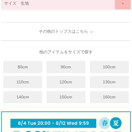
サイズ 生地
サイズ詳細表示
ｃｍ
inches
サイズ
(cm)
80
90
その他のトップスはこちら →
年齢
12ヶ月~
24ヶ月
18ヶ月~
24ヶ月
着丈
33
35
身幅
28
29
他のアイテムをサイズで探す
袖丈
26
29.5
80cm
90cm
100cm
裾幅
29
30
※上記は目安サイズです。
110cm
120cm
130cm
仕上がりにより1.5cm程度の差が生じる場合がございます。
※サイズについてのガイドラインはこちらをご覧ください。
140cm
150cm
160cm
伸縮性
☐ あり
☑ややあり
☐ なし
手触り
☐柔らかい
☑ 普通
☐ かため
生地厚さ
☐ 厚手
☑ 普通
☐ 薄手
裏地
☐ あり
☑ なし
☐ 起毛