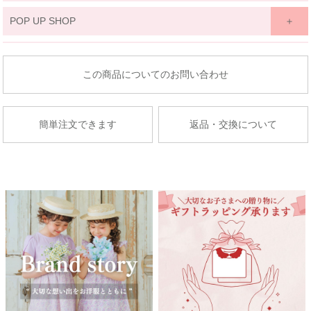
関東
POP UP SHOP
京王百貨店 聖蹟桜ケ丘店
東北
東京都多摩市関戸1-10-1
商品についてのお問い合わせ
京王百貨店聖蹟桜ケ丘店７Fベビー・子供服売場
藤崎仙台
店舗詳細へ
子供服売場
簡単注文できます
返品・交換について
【開催期間】
2026.08.27 ～ 2026.09.2
京成百貨店
茨城県水戸市泉町1丁目6-1
京成百貨店 ７階 子供服売場
店舗詳細へ
関東
東武百貨店 船橋店
中部
子供服売場
【開催期間】
2026.08.1 ～ 2026.08.31
名古屋栄 三越