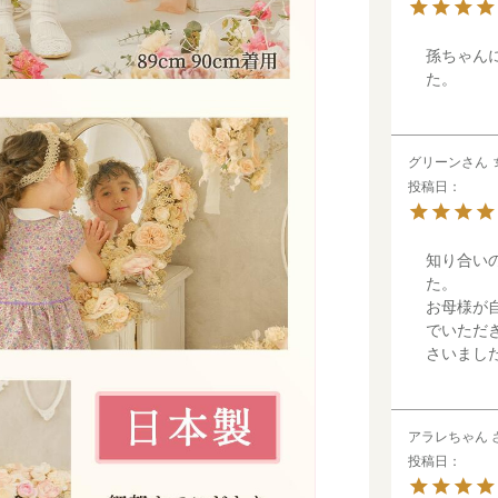
孫ちゃん
た。
グリーン
投稿日
知り合い
た。

お母様が
でいただ
さいまし
アラレちゃん
投稿日