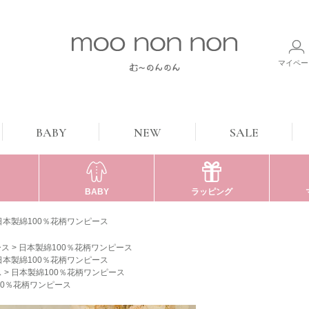
マイペー
BABY
NEW
SALE
BABY
ラッピング
日本製綿100％花柄ワンピース
ース
日本製綿100％花柄ワンピース
日本製綿100％花柄ワンピース
ス
日本製綿100％花柄ワンピース
00％花柄ワンピース