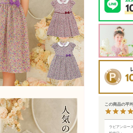
ラビアンロー