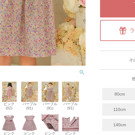
ラ
そ
80cm
ピンク
パープル
パープル
パープル
(02)
(91)
(91)
(91)
110cm
140cm
ピンク
ピンク
ピンク
ピンク