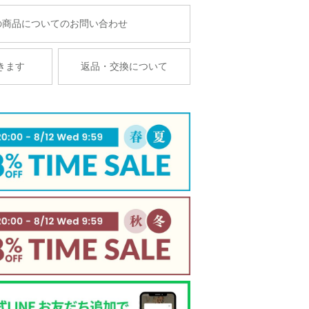
商品についてのお問い合わせ
きます
返品・交換について