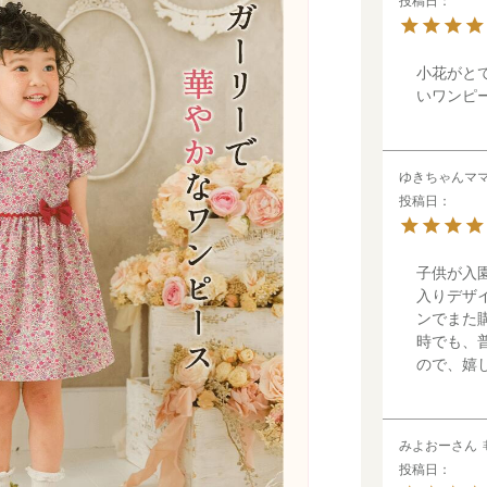
投稿日
小花がと
いワンピ
ゆきちゃんマ
投稿日
子供が入
入りデザ
ンでまた
時でも、
ので、嬉
みよおー
投稿日