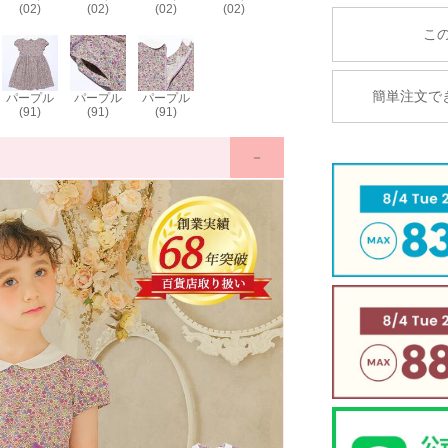
(02)
(02)
(02)
(02)
簡単注文で
パープル
パープル
パープル
(91)
(91)
(91)