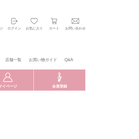
ジ
ログイン
お気に入り
カート
お問い合わせ
店舗一覧
お買い物ガイド
Q&A
マイページ
会員登録