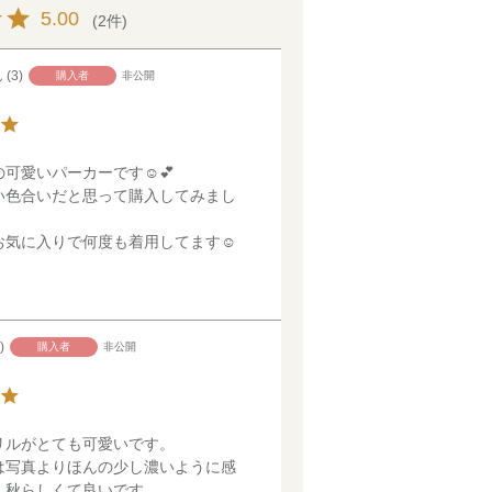
5.00
2
3
購入者
非公開
可愛いパーカーです☺️💕

い色合いだと思って購入してみまし
し
【TIME SAL
【TIME SAL
【TIME SAL
オパール加
お気に入りで何度も着用してます☺️
ー
E】ダブルニッ
E】フード取り
E】透かし柄 カ
柄カーディ
トリボンつきカ
外し可能 フリ
ーディガン
¥
5,390
（税込
ーディガン
ル＆ポケット付
¥
2,970
（税込）
き 裏起毛 パー
¥
2,970
（税込）
カー
購入者
非公開
¥
2,970
（税込）
リルがとても可愛いです。

は写真よりほんの少し濃いように感
、秋らしくて良いです。