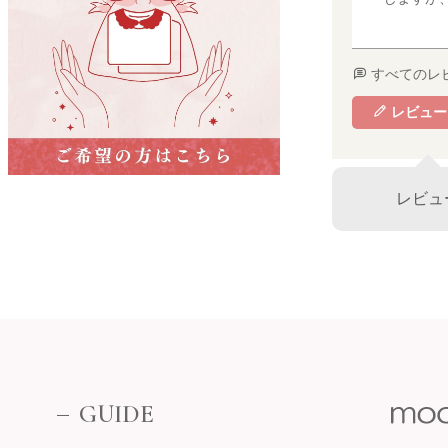
名古屋栄 三越
名古屋市中区栄3-5-1
名古屋栄 三越 7F 子供服売場
すべてのレ
そごう横浜店
店舗詳細へ
レビュー
子供服売場
【開催期間】
2026.08.1 ～ 2026.08.18
レビュ
そごう横浜店
近鉄百貨店 上本町店
催事場
大阪市天王寺区上本町6-1-55
近鉄百貨店 上本町店 7階子供服売場
【開催期間】
2026.08.19 ～ 2026.08.31
店舗詳細へ
GUIDE