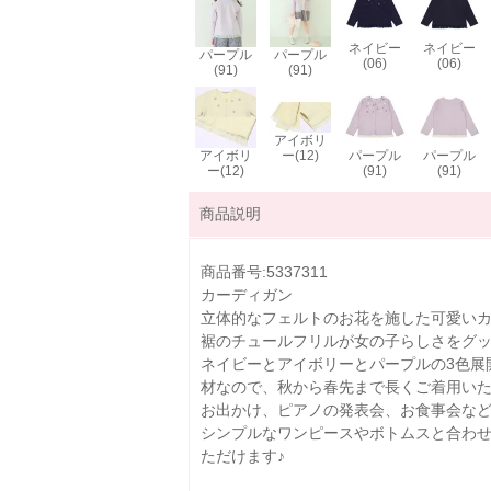
ネイビー
ネイビー
パープル
パープル
(06)
(06)
(91)
(91)
アイボリ
アイボリ
ー(12)
パープル
パープル
ー(12)
(91)
(91)
商品説明
商品番号:5337311
カーディガン
立体的なフェルトのお花を施した可愛い
裾のチュールフリルが女の子らしさをグ
ネイビーとアイボリーとパープルの3色展
材なので、秋から春先まで長くご着用いた
お出かけ、ピアノの発表会、お食事会な
シンプルなワンピースやボトムスと合わ
ただけます♪