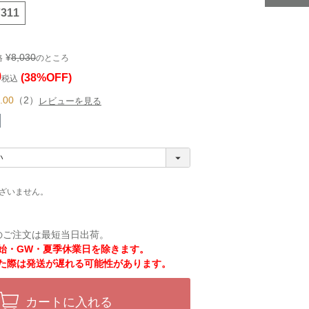
7311
¥
8,030
格
のところ
0
(38%OFF)
税込
.00
（2）
レビューを見る
ざいません。
のご注文は最短当日出荷。
始・GW・夏季休業日を除きます。
た際は発送が遅れる可能性があります。
カートに入れる