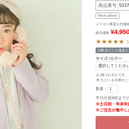
商品番号
533
90cm-160cm
メーカー希望小売価
¥
4,95
販売価格
5
[
45
ポイント進呈 ]
サイズ
カラー
△
残りわずかです。
✕
ただいま在庫がご
平日午前8時まで
※土日祝・年末年
※ご注文が集中し