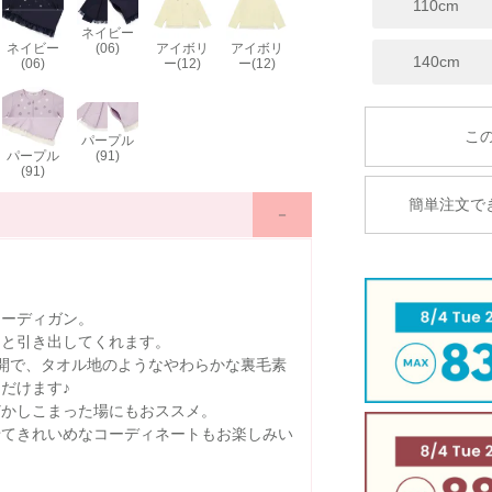
110cm
ネイビー
ネイビー
(06)
アイボリ
アイボリ
140cm
(06)
ー(12)
ー(12)
パープル
パープル
(91)
(91)
簡単注文で
カーディガン。
ッと引き出してくれます。
開で、タオル地のようなやわらかな裏毛素
だけます♪
どかしこまった場にもおススメ。
せてきれいめなコーディネートもお楽しみい