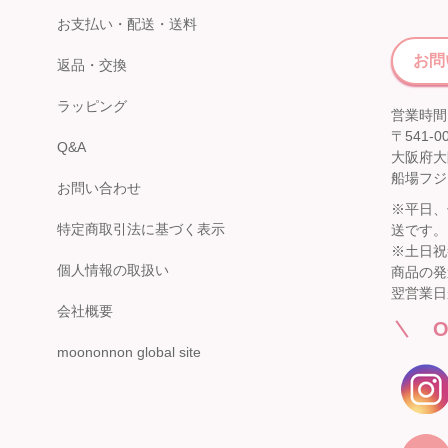
伊勢丹 立川店
京阪百貨店 守口店
お支払い・配送・送料
子供服売場
大阪府守口市河原町8番3号
京阪百貨店 守口店 6階子供服売場
お問
【開催期間】
返品・交換
2026.08.1 ～ 2026.08.25
店舗詳細へ
ラッピング
営業時間：
〒541-0
Q&A
大阪府大
船場フジ
西武渋谷店
お問い合わせ
近鉄百貨店 生駒店
※平日、
A館 6階
奈良県生駒市谷田町
特定商取引法に基づく表示
送です。
【開催期間】
近鉄百貨店 生駒店 4階子供服売場
※土日祝
2026.08.4 ～ 2026.08.31
個人情報の取扱い
店舗詳細へ
商品の発
翌営業日
会社概要
O
moononnon global site
新宿高島屋
泉北タカシマヤ
催会場
大阪府堺市南区茶山台1-3-1
【開催期間】
泉北タカシマヤ 4階子供服売場
2026.08.5 ～ 2026.08.11