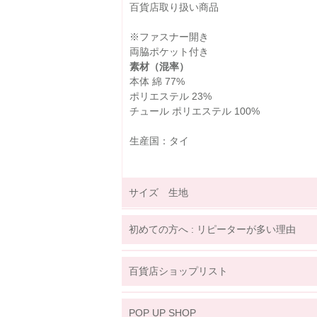
百貨店取り扱い商品
※ファスナー開き
両脇ポケット付き
素材（混率）
本体 綿 77%
ポリエステル 23%
チュール ポリエステル 100%
生産国：タイ
サイズ 生地
サイズ詳細表示
ｃｍ
inches
初めての方へ : リピーターが多い理由
サイズ
90
100
110
(cm)
百貨店ショップリスト
18ヶ月~
3歳~
4歳~
年齢
24ヶ月
4歳
5歳
関東
着丈
36
40
42
POP UP SHOP