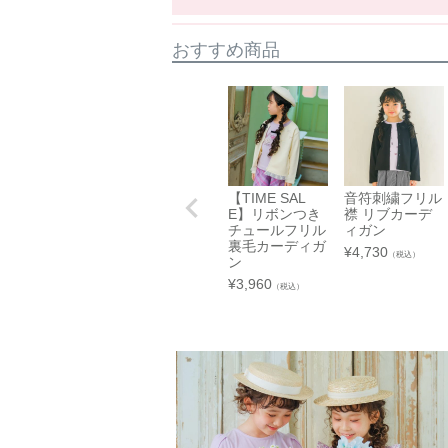
身幅
32
34
36
東北
袖丈
29
34
37.5
おすすめ商品
裾幅
32
34
36
※上記は目安サイズです。
仕上がりにより1.5cm程度の差が生じる
※サイズについてのガイドラインはこちら
伸縮性
☐ あり
【TIME SAL
音符刺繍フリル
E】リボンつき
襟 リブカーデ
手触り
☐柔らかい
チュールフリル
ィガン
裏毛カーディガ
生地厚さ
☐ 厚手
¥
4,730
（税込）
ン
裏地
☐ あり
¥
3,960
（税込）
関東
中部