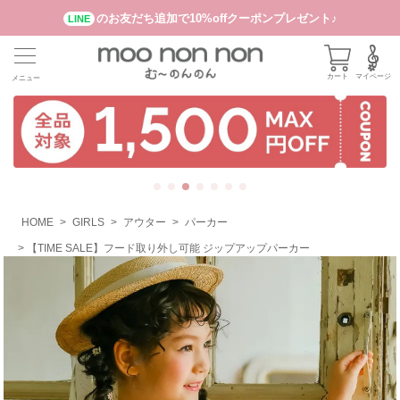
のお友だち追加で10%offクーポンプレゼント♪
LINE
カート
マイページ
メニュー
HOME
GIRLS
アウター
パーカー
【TIME SALE】フード取り外し可能 ジップアップパーカー