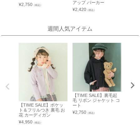
2026.08.4 ～ 2026.08.31
アップ パーカー
¥
2,750
店舗詳細へ
（税込）
¥
2,420
（税込）
新宿高島屋
週間人気アイテム
泉北タカシマヤ
催会場
大阪府堺市南区茶山台1-3-1
【開催期間】
泉北タカシマヤ 4階子供服売場
2026.08.5 ～ 2026.08.11
店舗詳細へ
東武百貨店 池袋店
近鉄百貨店 橿原店
7F 3番地（※ 15日：未展開、19日：休業
日）
奈良県橿原市北八木町3-65-11
近鉄百貨店 橿原店 4階子供服売場
【開催期間】
【TIME SALE】裏毛起
2026.08.13 ～ 2026.08.26
店舗詳細へ
毛 リボン ジャケット コ
【TIME SALE】ポケッ
【TIM
ート
ト＆フリルつき 裏毛 お
収納可
¥
2,750
（税込）
花 カーディガン
ボン 
中部
アップ
近鉄百貨店 和歌山店
¥
4,950
（税込）
¥
2,420
和歌山県和歌山市友田町5－18
近鉄百貨店 四日市店
近鉄百貨店 和歌山店 4階子供服売場