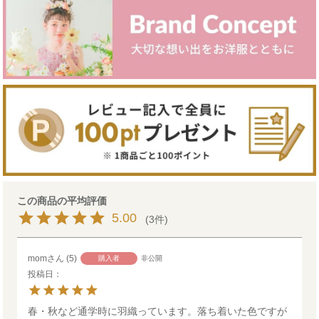
5.00
3
mom
5
購入者
非公開
投稿日
春・秋など通学時に羽織っています。落ち着いた色ですが