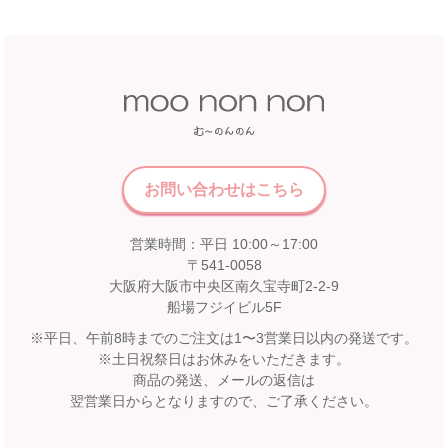
5F 催会場
店舗詳細へ
【開催期間】
2026.07.22 ～ 2026.08.16
中国
近畿
福屋 八丁堀本店
広島市中区胡町6-26
近鉄百貨店 奈良店
お問い合わせはこちら
福屋八丁堀本店８Fこども服売場
6F エスカレーター前
店舗詳細へ
営業時間：平日 10:00～17:00
【開催期間】
2026.08.1 ～ 2026.08.31
〒541-0058
大阪府大阪市中央区南久宝寺町2-2-9
船場フジイビル5F
九州
松坂屋 高槻店
※平日、午前8時までのご注文は1〜3営業日以内の発送です。
※土日祝祭日はお休みをいただきます。
宮崎山形屋
2F イベントスペース
商品の発送、メールの返信は
【開催期間】
宮崎市橘通東3丁目4番12号
翌営業日からとなりますので、ご了承ください。
2026.08.1 ～ 2026.08.31
宮崎山形屋 6F ベビー用品・子供服売場
店舗詳細へ