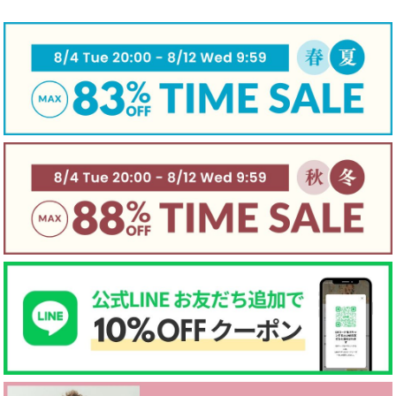
伸縮性
☐ あり
☐ややあり
☑ なし
手触り
☐柔らかい
☑ 普通
☐ かため
生地厚さ
☐ 厚手
☑ 普通
☐ 薄手
裏地
☑ あり
☐ なし
☐ 起毛