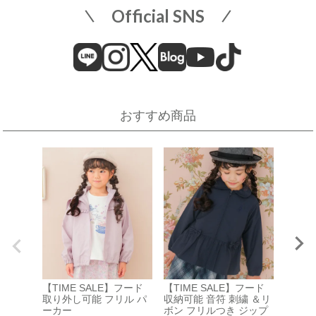
【開催期間】
Official SNS
2026.08.1 ～ 2026.08.18
近畿
そごう横浜店
近鉄百貨店 上本町店
催事場
大阪市天王寺区上本町6-1-55
近鉄百貨店 上本町店 7階子供服売場
【開催期間】
おすすめ商品
2026.08.19 ～ 2026.08.31
店舗詳細へ
伊勢丹 立川店
京阪百貨店 守口店
子供服売場
大阪府守口市河原町8番3号
京阪百貨店 守口店 6階子供服売場
【開催期間】
2026.08.1 ～ 2026.08.25
店舗詳細へ
【TIM
西武渋谷店
近鉄百貨店 生駒店
か裏起
【TIME SALE】フード
【TIME SALE】フード
ド取り
A館 6階
奈良県生駒市谷田町
取り外し可能 フリル パ
収納可能 音符 刺繍 ＆リ
プパー
近鉄百貨店 生駒店 4階子供服売場
【開催期間】
ーカー
ボン フリルつき ジップ
¥
3,740