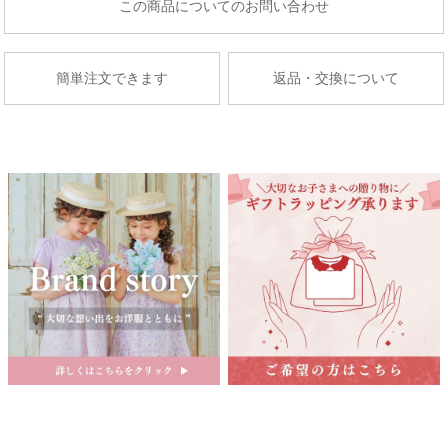
商品についてのお問い合わせ
京王百貨店聖蹟桜ケ丘店７Fベビー・子供服売場
藤崎仙台
店舗詳細へ
子供服売場
簡単注文できます
返品・交換について
【開催期間】
2026.08.27 ～ 2026.09.2
京成百貨店
茨城県水戸市泉町1丁目6-1
京成百貨店 ７階 子供服売場
店舗詳細へ
関東
東武百貨店 船橋店
中部
子供服売場
【開催期間】
2026.08.1 ～ 2026.08.31
名古屋栄 三越
名古屋市中区栄3-5-1
名古屋栄 三越 7F 子供服売場
そごう横浜店
店舗詳細へ
子供服売場