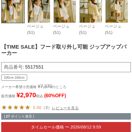
ベージュ
ベージュ
ベージュ
ベージュ
(51)
(51)
(51)
(51)
【TIME SALE】フード取り外し可能 ジップアップパ
ーカー
商品番号
5517551
100cm-160cm
¥
7,370
メーカー希望小売価格
のところ
¥
2,970
(60%OFF)
販売価格
税込
5.00
（3）
レビューを見る
[
27
ポイント進呈 ]
〜
2026/08/12 9:59