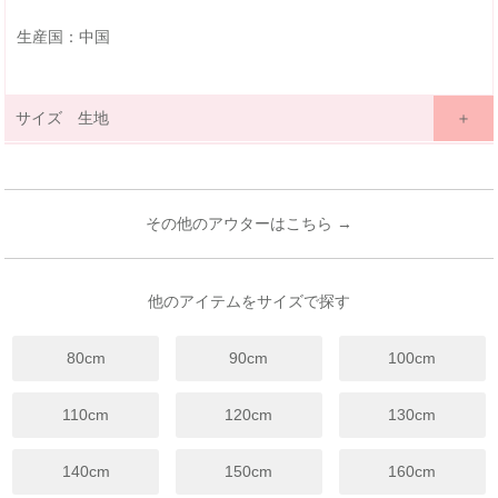
生産国：中国
サイズ 生地
サイズ詳細表示
ｃｍ
inches
サイズ
100
110
120
130
140
150
160
(cm)
その他のアウターはこちら →
3歳~
4歳~
6歳~
7歳~
9歳~
11歳~
13歳~
年齢
4歳
5歳
7歳
8歳
12歳
12歳
14歳
着丈
39
42
45
48
52.5
56.5
60.5
他のアイテムをサイズで探す
身幅
37
39
41
43
45
47
49
80cm
90cm
100cm
袖丈
27
30
33
36
39
42
46
裾幅
44
46
48
50
52
54
56
110cm
120cm
130cm
※上記は目安サイズです。
仕上がりにより1.5cm程度の差が生じる場合がございます。
140cm
150cm
160cm
※サイズについてのガイドラインはこちらをご覧ください。