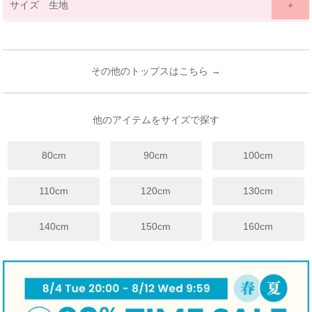
サイズ 生地
サイズ詳細表示
ｃｍ
inches
サイズ
(cm)
100
110
120
130
140
150
その他のトップスはこちら →
年齢
3歳~
4歳
4歳~
5歳
6歳~
7歳
7歳~
8歳
9歳~
12歳
11歳~
12歳
着丈
38
40
43
46
49
53
身幅
34
36
38
40
42
44
他のアイテムをサイズで探す
袖丈
35
38.5
41.5
44.5
47.5
50.5
80cm
90cm
100cm
裾幅
36
38
40
42
44
46
※上記は目安サイズです。
110cm
120cm
130cm
仕上がりにより1.5cm程度の差が生じる場合がございます。
※サイズについてのガイドラインはこちらをご覧ください。
140cm
150cm
160cm
伸縮性
☐ あり
☑ややあり
☐ なし
手触り
☐柔らかい
☑ 普通
☐ かため
生地厚さ
☐ 厚手
☑ 普通
☐ 薄手
裏地
☐ あり
☑ なし
☐ 起毛