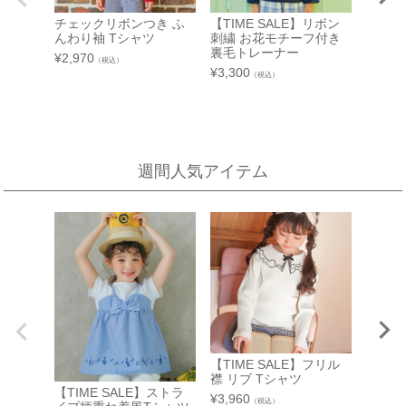
チェックリボンつき ふ
【TIME SALE】リボン
西武渋谷店
近鉄百貨店 生駒店
んわり袖 Tシャツ
刺繍 お花モチーフ付き
【TIM
裏毛トレーナー
A館 6階
¥
2,970
（税込）
奈良県生駒市谷田町
リボン
¥
3,300
（税込）
近鉄百貨店 生駒店 4階子供服売場
【開催期間】
袖トレ
2026.08.4 ～ 2026.08.31
¥
2,420
店舗詳細へ
新宿高島屋
週間人気アイテム
泉北タカシマヤ
催会場
大阪府堺市南区茶山台1-3-1
【開催期間】
泉北タカシマヤ 4階子供服売場
2026.08.5 ～ 2026.08.11
店舗詳細へ
東武百貨店 池袋店
近鉄百貨店 橿原店
7F 3番地（※ 15日：未展開、19日：休業
日）
奈良県橿原市北八木町3-65-11
近鉄百貨店 橿原店 4階子供服売場
【開催期間】
【TIME SALE】フリル
2026.08.13 ～ 2026.08.26
店舗詳細へ
襟 リブ Tシャツ
【TIME SALE】ストラ
【TIM
¥
3,960
（税込）