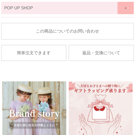
関東
POP UP SHOP
京王百貨店 聖蹟桜ケ丘店
東北
東京都多摩市関戸1-10-1
商品についてのお問い合わせ
京王百貨店聖蹟桜ケ丘店７Fベビー・子供服売場
藤崎仙台
店舗詳細へ
子供服売場
簡単注文できます
返品・交換について
【開催期間】
2026.08.27 ～ 2026.09.2
京成百貨店
茨城県水戸市泉町1丁目6-1
京成百貨店 ７階 子供服売場
店舗詳細へ
関東
東武百貨店 船橋店
中部
子供服売場
【開催期間】
2026.08.1 ～ 2026.08.31
名古屋栄 三越