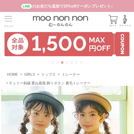
のお友だち追加で10%offクーポンプレゼント♪
LINE
カート
マイページ
メニュー
HOME
GIRLS
トップス
トレーナー
チェリー刺繍 重ね着風 飾りボタン 裏毛トレーナー