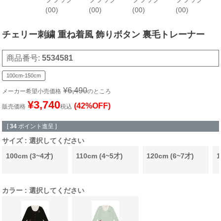
(00)
(00)
(00)
(00)
チェリー刺繍 重ね着風 飾りボタン 裏毛トレーナー
商品番号
5534581
100cm-150cm
¥
6,490
メーカー希望小売価格
のところ
¥
3,740
(42%OFF)
販売価格
税込
[
34
ポイント進呈 ]
サイズ
選択してください
100cm (3~4才)
110cm (4~5才)
120cm (6~7才)
1
カラー
選択してください