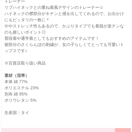
トレーナー
リブハイネックとの重ね着風デザインのトレーナー☆
ハイネックの襟部分がキチンと感を出してくれるので、お出かけ
にもピッタリの一枚に＊
ややストレッチ性もあるので、かぶりタイプでも着脱が楽チンな
のも嬉しいポイント◎
普段着や通学着としてもおすすめのアイテムです！
裾部分のさくらんぼの刺繍が、女の子らしくてとっても可愛いト
ップスです♪
※百貨店取り扱い商品
素材（混率）
本体 綿 77%
ポリエステル 23%
別布 綿 95%
ポリウレタン 5%
生産国：タイ