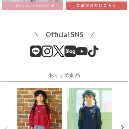
名古屋市中区栄3-5-1
名古屋栄 三越 7F 子供服売場
そごう横浜店
店舗詳細へ
子供服売場
【開催期間】
Official SNS
2026.08.1 ～ 2026.08.18
近畿
そごう横浜店
近鉄百貨店 上本町店
催事場
大阪市天王寺区上本町6-1-55
近鉄百貨店 上本町店 7階子供服売場
【開催期間】
おすすめ商品
2026.08.19 ～ 2026.08.31
店舗詳細へ
伊勢丹 立川店
京阪百貨店 守口店
子供服売場
大阪府守口市河原町8番3号
京阪百貨店 守口店 6階子供服売場
【開催期間】
2026.08.1 ～ 2026.08.25
店舗詳細へ