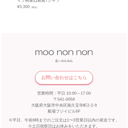
イプ柄重ね着風Tシャツ
ク柄切
¥
3,300
¥
2,970
中部
（税込）
近鉄百貨店 和歌山店
和歌山県和歌山市友田町5－18
近鉄百貨店 四日市店
近鉄百貨店 和歌山店 4階子供服売場
5F 催会場
店舗詳細へ
【開催期間】
2026.07.22 ～ 2026.08.16
中国
近畿
福屋 八丁堀本店
お問い合わせはこちら
広島市中区胡町6-26
近鉄百貨店 奈良店
福屋八丁堀本店８Fこども服売場
6F エスカレーター前
店舗詳細へ
営業時間：平日 10:00～17:00
【開催期間】
〒541-0058
2026.08.1 ～ 2026.08.31
大阪府大阪市中央区南久宝寺町2-2-9
船場フジイビル5F
九州
※平日、午前8時までのご注文は1〜3営業日以内の発送です。
松坂屋 高槻店
※土日祝祭日はお休みをいただきます。