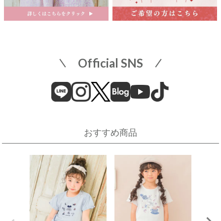
名古屋市中区栄3-5-1
名古屋栄 三越 7F 子供服売場
そごう横浜店
店舗詳細へ
子供服売場
【開催期間】
Official SNS
2026.08.1 ～ 2026.08.18
近畿
そごう横浜店
近鉄百貨店 上本町店
催事場
大阪市天王寺区上本町6-1-55
近鉄百貨店 上本町店 7階子供服売場
【開催期間】
おすすめ商品
2026.08.19 ～ 2026.08.31
店舗詳細へ
伊勢丹 立川店
京阪百貨店 守口店
子供服売場
大阪府守口市河原町8番3号
京阪百貨店 守口店 6階子供服売場
【開催期間】
2026.08.1 ～ 2026.08.25
店舗詳細へ