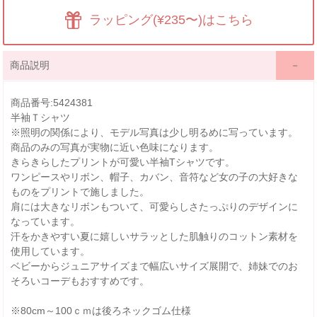
ラッピング(¥235〜)はこちら
商品説明
商品番号:5424381
半袖Ｔシャツ
※照明の関係により、モデル写真は少し明るめに写っています。
商品のみの写真が実物に近い色味になります。
きらきらしたプリントが可愛い半袖Tシャツです。
ワンピースやリボン、帽子、カバン、音符など女の子の大好きな
ものをプリントで施しました。
肩には大きなリボンもついて、可愛らしさたっぷりのデザインに
なっています。
汗をかきやすい夏に嬉しいサラッとした肌触りのコットン素材を
使用しています。
ベビーからジュニアサイズまで幅広いサイズ展開で、姉妹でのお
そろいコーデもおすすめです。
※80cm～100ｃｍは後ろネックゴム仕様