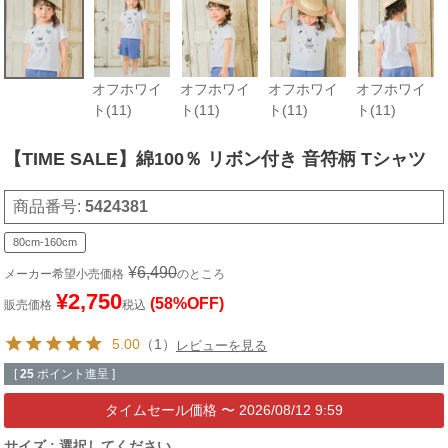
オフホワイ
オフホワイ
オフホワイ
オフホワイ
ト(11)
ト(11)
ト(11)
ト(11)
【TIME SALE】綿100％ リボン付き 音符柄 Tシャツ
商品番号
5424381
80cm-160cm
¥
6,490
メーカー希望小売価格
のところ
¥
2,750
(58%OFF)
販売価格
税込
5.00
（1）
レビューを見る
[
25
ポイント進呈 ]
〜
2026/08/12 9:59
サイズ
選択してください