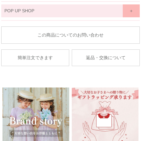
関東
POP UP SHOP
京王百貨店 聖蹟桜ケ丘店
東北
東京都多摩市関戸1-10-1
商品についてのお問い合わせ
京王百貨店聖蹟桜ケ丘店７Fベビー・子供服売場
藤崎仙台
店舗詳細へ
子供服売場
簡単注文できます
返品・交換について
【開催期間】
2026.08.27 ～ 2026.09.2
京成百貨店
茨城県水戸市泉町1丁目6-1
京成百貨店 ７階 子供服売場
店舗詳細へ
関東
東武百貨店 船橋店
中部
子供服売場
【開催期間】
2026.08.1 ～ 2026.08.31
名古屋栄 三越