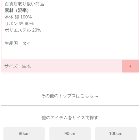
百貨店取り扱い商品
素材（混率）
本体 綿 100%
リボン 綿 80%
ポリエステル 20%
生産国：タイ
サイズ 生地
サイズ詳細表示
ｃｍ
inches
サイズ
80
90
100
110
120
130
140
150
160
(cm)
その他のトップスはこちら →
12ヶ月~
18ヶ月~
3歳~
4歳~
6歳~
7歳~
9歳~
11歳~
13歳~
年齢
24ヶ月
24ヶ月
4歳
5歳
7歳
8歳
12歳
12歳
14歳
着丈
33
36
39
41
44
48
51
55
58
他のアイテムをサイズで探す
身幅
29
31
33
35
37
39
41
43
45
80cm
90cm
100cm
袖丈
10.5
11
12
12.5
13.5
14.5
15.5
16.5
17.5