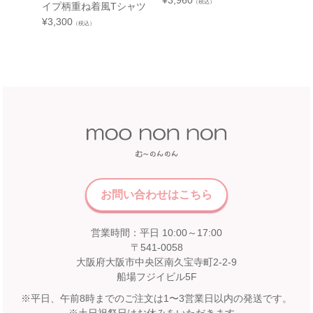
（税込）
イプ柄重ね着風Tシャツ
ク柄切
¥
3,300
¥
2,970
中部
（税込）
近鉄百貨店 和歌山店
和歌山県和歌山市友田町5－18
近鉄百貨店 四日市店
近鉄百貨店 和歌山店 4階子供服売場
5F 催会場
店舗詳細へ
【開催期間】
2026.07.22 ～ 2026.08.16
中国
近畿
福屋 八丁堀本店
お問い合わせはこちら
広島市中区胡町6-26
近鉄百貨店 奈良店
福屋八丁堀本店８Fこども服売場
6F エスカレーター前
店舗詳細へ
営業時間：平日 10:00～17:00
【開催期間】
〒541-0058
2026.08.1 ～ 2026.08.31
大阪府大阪市中央区南久宝寺町2-2-9
船場フジイビル5F
九州
※平日、午前8時までのご注文は1〜3営業日以内の発送です。
松坂屋 高槻店