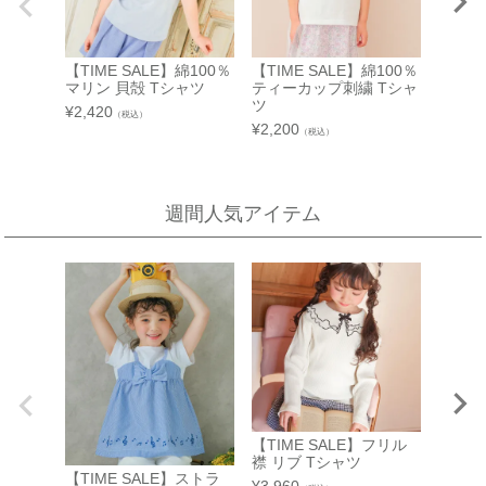
西武渋谷店
近鉄百貨店 生駒店
【TIME SALE】綿100％
【TIME SALE】綿100％
【TIM
A館 6階
奈良県生駒市谷田町
マリン 貝殻 Tシャツ
ティーカップ刺繍 Tシャ
リボン
近鉄百貨店 生駒店 4階子供服売場
【開催期間】
ツ
リント
¥
2,420
（税込）
2026.08.4 ～ 2026.08.31
¥
2,200
¥
2,750
店舗詳細へ
（税込）
新宿高島屋
週間人気アイテム
泉北タカシマヤ
催会場
大阪府堺市南区茶山台1-3-1
【開催期間】
泉北タカシマヤ 4階子供服売場
2026.08.5 ～ 2026.08.11
店舗詳細へ
東武百貨店 池袋店
近鉄百貨店 橿原店
7F 3番地（※ 15日：未展開、19日：休業
日）
奈良県橿原市北八木町3-65-11
近鉄百貨店 橿原店 4階子供服売場
【開催期間】
【TIME SALE】フリル
2026.08.13 ～ 2026.08.26
店舗詳細へ
襟 リブ Tシャツ
【TIME SALE】ストラ
【TIM
¥
3,960