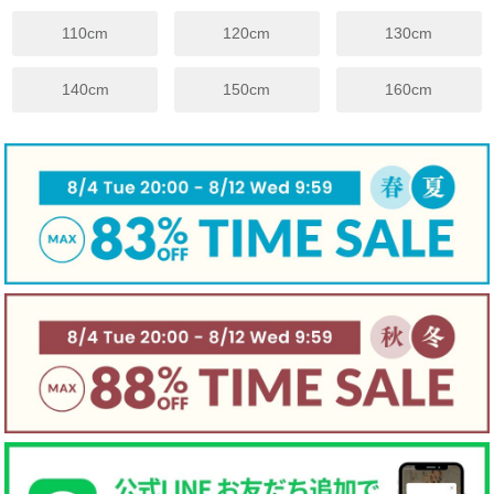
裾幅
33
35
35
36
38
40
42
44
46
110cm
120cm
130cm
※上記は目安サイズです。
仕上がりにより1.5cm程度の差が生じる場合がございます。
140cm
150cm
160cm
※サイズについてのガイドラインはこちらをご覧ください。
伸縮性
☐ あり
☑ややあり
☐ なし
手触り
☐柔らかい
☑ 普通
☐ かため
生地厚さ
☐ 厚手
☑ 普通
☐ 薄手
裏地
☐ あり
☑ なし
☐ 起毛