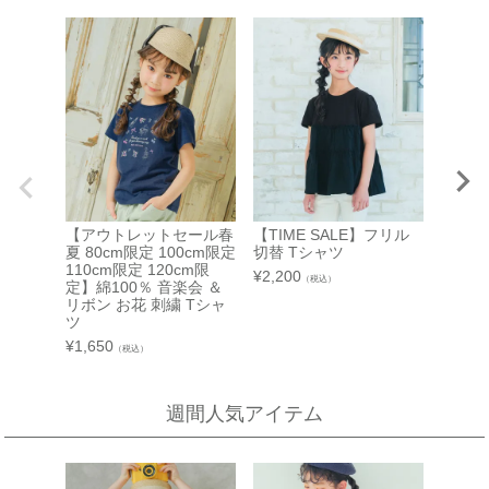
伊勢丹 立川店
京阪百貨店 守口店
子供服売場
大阪府守口市河原町8番3号
京阪百貨店 守口店 6階子供服売場
【開催期間】
2026.08.1 ～ 2026.08.25
店舗詳細へ
西武渋谷店
近鉄百貨店 生駒店
【アウトレットセール春
【TIME SALE】フリル
【TIM
A館 6階
奈良県生駒市谷田町
夏 80cm限定 100cm限定
切替 Tシャツ
リボン
近鉄百貨店 生駒店 4階子供服売場
【開催期間】
110cm限定 120cm限
シャツ
¥
2,200
（税込）
2026.08.4 ～ 2026.08.31
定】綿100％ 音楽会 ＆
¥
2,200
店舗詳細へ
リボン お花 刺繍 Tシャ
ツ
¥
1,650
（税込）
新宿高島屋
泉北タカシマヤ
催会場
大阪府堺市南区茶山台1-3-1
週間人気アイテム
【開催期間】
泉北タカシマヤ 4階子供服売場
2026.08.5 ～ 2026.08.11
店舗詳細へ