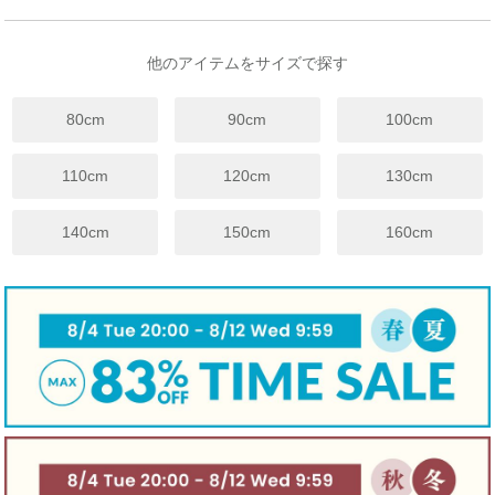
18ヶ月~
3歳~
4歳~
6歳~
7歳~
9歳~
11歳~
13歳~
年齢
24ヶ月
4歳
5歳
7歳
8歳
12歳
12歳
14歳
着丈
40
43
46
49
53
56
60
63
他のアイテムをサイズで探す
身幅
29
31
33
35
37
39
41
43
80cm
90cm
100cm
袖丈
10.5
11.5
12.5
13.5
14.5
15.5
16.5
17.5
裾幅
45.5
48.5
52
55
58
61
64
67
110cm
120cm
130cm
※上記は目安サイズです。
仕上がりにより1.5cm程度の差が生じる場合がございます。
140cm
150cm
160cm
※サイズについてのガイドラインはこちらをご覧ください。
伸縮性
☐ あり
☑ややあり
☐ なし
手触り
☐柔らかい
☑ 普通
☐ かため
生地厚さ
☐ 厚手
☑ 普通
☐ 薄手
裏地
☐ あり
☑ なし
☐ 起毛