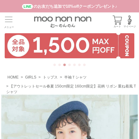
のお友だち追加で10%offクーポンプレゼント♪
LINE
カート
マイページ
メニュー
HOME
GIRLS
トップス
半袖Ｔシャツ
【アウトレットセール春夏 150cm限定 160cm限定】花柄 リボン 重ね着風 T
シャツ