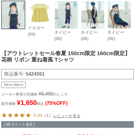
イエロー
ネイビー
ネイビー
ネイビー
(04)
(06)
(06)
(06)
【アウトレットセール春夏 150cm限定 160cm限定】
花柄 リボン 重ね着風 Tシャツ
商品番号
5424551
90cm-160cm
¥
6,490
メーカー希望小売価格
のところ
¥
1,650
(75%OFF)
販売価格
税込
5.00
（1）
レビューを見る
[
15
ポイント進呈 ]