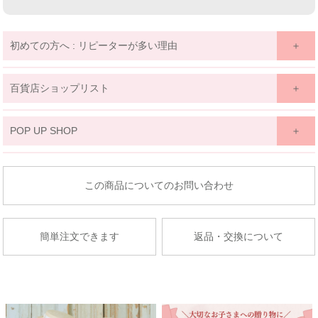
初めての方へ : リピーターが多い理由
百貨店ショップリスト
関東
POP UP SHOP
京王百貨店 聖蹟桜ケ丘店
東北
東京都多摩市関戸1-10-1
商品についてのお問い合わせ
京王百貨店聖蹟桜ケ丘店７Fベビー・子供服売場
藤崎仙台
店舗詳細へ
子供服売場
簡単注文できます
返品・交換について
【開催期間】
2026.08.27 ～ 2026.09.2
京成百貨店
茨城県水戸市泉町1丁目6-1
京成百貨店 ７階 子供服売場