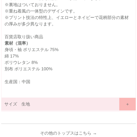
※裏地はついておりません。
※重ね着風の一体型のデザインです。
※プリント技法の特性上、イエローとネイビーで花柄部分の素材
の厚みが多少異なります。
百貨店取り扱い商品
素材（混率）
身頃・袖 ポリエステル 75%
綿 17%
ポリウレタン 8%
別布 ポリエステル 100%
生産国：中国
サイズ 生地
サイズ詳細表示
ｃｍ
inches
サイズ
90
100
110
120
130
140
150
160
(cm)
その他のトップスはこちら →