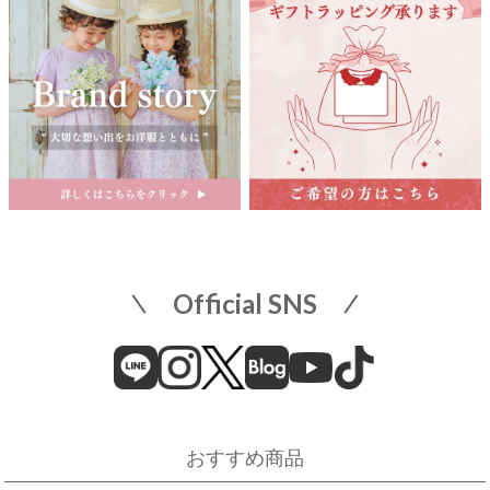
店舗詳細へ
関東
東武百貨店 船橋店
中部
子供服売場
【開催期間】
2026.08.1 ～ 2026.08.31
名古屋栄 三越
名古屋市中区栄3-5-1
名古屋栄 三越 7F 子供服売場
そごう横浜店
店舗詳細へ
子供服売場
【開催期間】
Official SNS
2026.08.1 ～ 2026.08.18
近畿
そごう横浜店
近鉄百貨店 上本町店
催事場
大阪市天王寺区上本町6-1-55
近鉄百貨店 上本町店 7階子供服売場
【開催期間】
おすすめ商品
2026.08.19 ～ 2026.08.31
店舗詳細へ