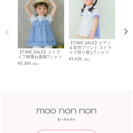
東武百貨店 池袋店
近鉄百貨店 橿原店
7F 3番地（※ 15日：未展開、19日：休業
日）
奈良県橿原市北八木町3-65-11
近鉄百貨店 橿原店 4階子供服売場
【開催期間】
2026.08.13 ～ 2026.08.26
店舗詳細へ
【TIME SALE】ピアノ
＆音符プリント ストラ
【TIME SALE】ストラ
【TIM
イプ切り替えTシャツ
中部
イプ柄重ね着風Tシャツ
ク柄切
近鉄百貨店 和歌山店
¥
3,520
（税込）
¥
3,300
¥
2,970
（税込）
和歌山県和歌山市友田町5－18
近鉄百貨店 四日市店
近鉄百貨店 和歌山店 4階子供服売場
5F 催会場
店舗詳細へ
【開催期間】
2026.07.22 ～ 2026.08.16
中国
近畿
福屋 八丁堀本店
広島市中区胡町6-26
近鉄百貨店 奈良店
福屋八丁堀本店８Fこども服売場