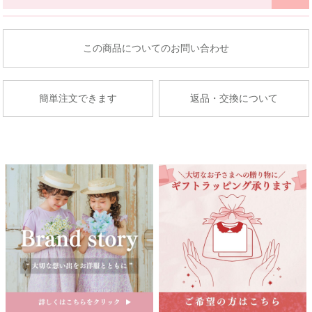
京王百貨店 聖蹟桜ケ丘店
東北
東京都多摩市関戸1-10-1
商品についてのお問い合わせ
京王百貨店聖蹟桜ケ丘店７Fベビー・子供服売場
藤崎仙台
店舗詳細へ
子供服売場
簡単注文できます
返品・交換について
【開催期間】
2026.08.27 ～ 2026.09.2
京成百貨店
茨城県水戸市泉町1丁目6-1
京成百貨店 ７階 子供服売場
店舗詳細へ
関東
東武百貨店 船橋店
中部
子供服売場
【開催期間】
2026.08.1 ～ 2026.08.31
名古屋栄 三越
名古屋市中区栄3-5-1
名古屋栄 三越 7F 子供服売場