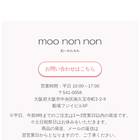
近鉄百貨店 和歌山店
和歌山県和歌山市友田町5－18
近鉄百貨店 四日市店
近鉄百貨店 和歌山店 4階子供服売場
5F 催会場
店舗詳細へ
【開催期間】
2026.07.22 ～ 2026.08.16
中国
近畿
福屋 八丁堀本店
お問い合わせはこちら
広島市中区胡町6-26
近鉄百貨店 奈良店
福屋八丁堀本店８Fこども服売場
営業時間：平日 10:00～17:00
6F エスカレーター前
店舗詳細へ
〒541-0058
【開催期間】
大阪府大阪市中央区南久宝寺町2-2-9
2026.08.1 ～ 2026.08.31
船場フジイビル5F
※平日、午前8時までのご注文は1〜3営業日以内の発送です。
九州
※土日祝祭日はお休みをいただきます。
松坂屋 高槻店
商品の発送、メールの返信は
宮崎山形屋
2F イベントスペース
翌営業日からとなりますので、ご了承ください。