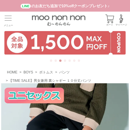
のお友だち追加で10%offクーポンプレゼント♪
LINE
カート
マイページ
メニュー
HOME
BOYS
ボトムス
パンツ
【TIME SALE】男女兼用 裏シャギー １０分丈パンツ