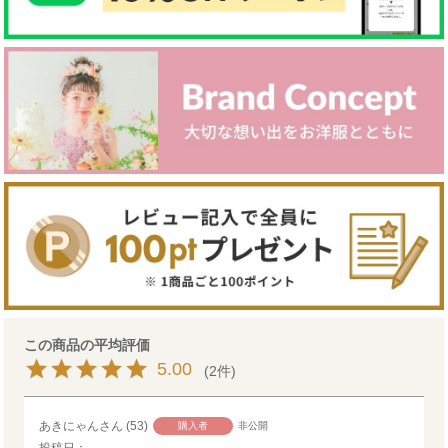
5.00
2
あきにゃん
53
購入者
非公開
投稿日