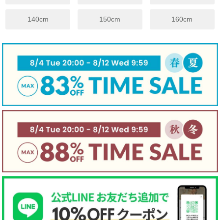
※上記は目安サイズです。
仕上がりにより1.5cm程度の差が生じる場合がございます。
140cm
150cm
160cm
※サイズについてのガイドラインはこちらをご覧ください。
伸縮性
☐ あり
☑ややあり
☐ なし
手触り
☐柔らかい
☑ 普通
☐ かため
生地厚さ
☐ 厚手
☑ 普通
☐ 薄手
裏地
☐ あり
☑ なし
☑ 起毛