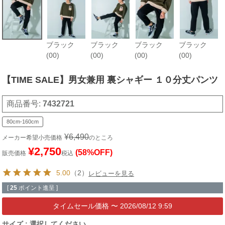
ブラック
ブラック
ブラック
ブラック
(00)
(00)
(00)
(00)
【TIME SALE】男女兼用 裏シャギー １０分丈パンツ
商品番号
7432721
80cm-160cm
¥
6,490
メーカー希望小売価格
のところ
¥
2,750
(58%OFF)
販売価格
税込
5.00
（2）
レビューを見る
[
25
ポイント進呈 ]
〜
2026/08/12 9:59
サイズ
選択してください