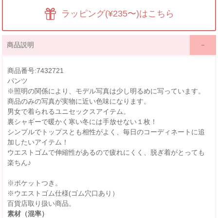
ラッピング(¥235〜)はこちら
商品説明
商品番号:7432721
パンツ
※照明の関係により、モデル写真は少し明るめに写っています。
商品のみの写真が実物に近い色味になります。
男女で着られるユニセックスアイテム。
裏シャギーで暖かく寒い冬には手放せない１枚！
シンプルでトップスとも相性がよく、毎日のコーディネートに追
加したいアイテム！
ウエストゴムで伸縮性があるので疲れにくく、脱ぎ着がとっても
楽ちん♪
※ポケットつき。
※ウエストゴム仕様(ゴム穴口あり）
百貨店取り扱い商品。
素材（混率）