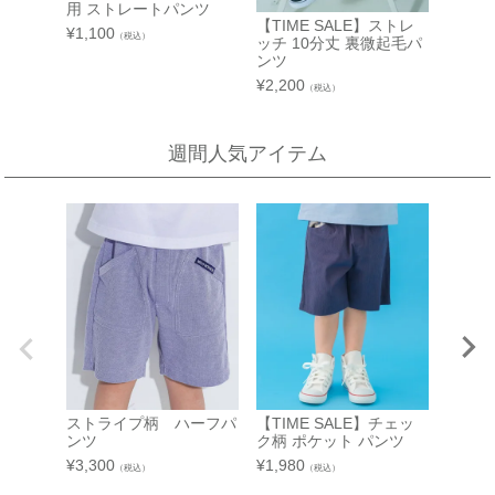
近鉄百貨店 生駒店
用 ストレートパンツ
用 １
【TIME SALE】ストレ
A館 6階
¥
1,100
¥
3,960
（税込）
奈良県生駒市谷田町
ッチ 10分丈 裏微起毛パ
近鉄百貨店 生駒店 4階子供服売場
【開催期間】
ンツ
2026.08.4 ～ 2026.08.31
¥
2,200
店舗詳細へ
（税込）
週間人気アイテム
新宿高島屋
泉北タカシマヤ
催会場
大阪府堺市南区茶山台1-3-1
【開催期間】
泉北タカシマヤ 4階子供服売場
2026.08.5 ～ 2026.08.11
店舗詳細へ
東武百貨店 池袋店
近鉄百貨店 橿原店
7F 3番地（※ 15日：未展開、19日：休業
日）
奈良県橿原市北八木町3-65-11
近鉄百貨店 橿原店 4階子供服売場
【開催期間】
2026.08.13 ～ 2026.08.26
店舗詳細へ
ストライプ柄 ハーフパ
【TIME SALE】チェッ
【TIM
ンツ
ク柄 ポケット パンツ
ースト
ンツ
¥
3,300
¥
1,980
（税込）
（税込）
¥
1,430
中部