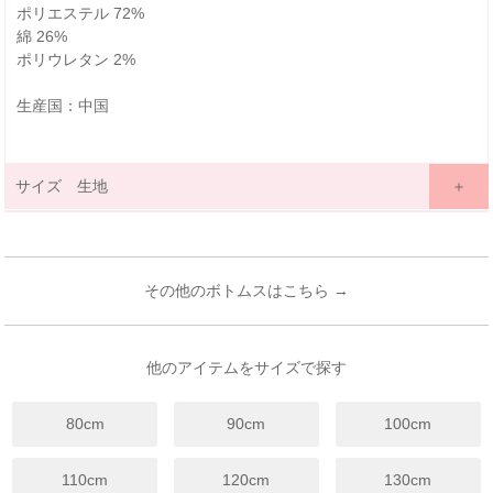
ポリエステル 72%
綿 26%
ポリウレタン 2%
生産国：中国
サイズ 生地
サイズ詳細表示
ｃｍ
inches
サイズ
80
90
100
110
120
130
140
150
160
(cm)
その他のボトムスはこちら →
12ヶ月~
18ヶ月~
3歳~
4歳~
6歳~
7歳~
9歳~
11歳~
13歳~
年齢
24ヶ月
24ヶ月
4歳
5歳
7歳
8歳
12歳
12歳
14歳
総丈
43
49
55
61
68
77
83
89
96
他のアイテムをサイズで探す
ウエス
20
21
22
23
24
25
26
27
28
ト
80cm
90cm
100cm
裾幅
10
10.5
11
11.5
12
12.5
13
14
15
股下
24
29.5
35
40
46
52
58
63.5
69
110cm
120cm
130cm