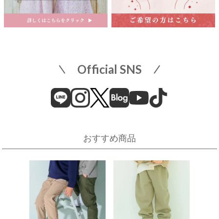
名古屋栄 三越
名古屋市中区栄3-5-1
名古屋栄 三越 7F 子供服売場
そごう横浜店
店舗詳細へ
子供服売場
【開催期間】
Official SNS
2026.08.1 ～ 2026.08.18
近畿
そごう横浜店
近鉄百貨店 上本町店
催事場
大阪市天王寺区上本町6-1-55
近鉄百貨店 上本町店 7階子供服売場
【開催期間】
おすすめ商品
2026.08.19 ～ 2026.08.31
店舗詳細へ
伊勢丹 立川店
京阪百貨店 守口店
子供服売場
大阪府守口市河原町8番3号
京阪百貨店 守口店 6階子供服売場
【開催期間】
2026.08.1 ～ 2026.08.25
店舗詳細へ