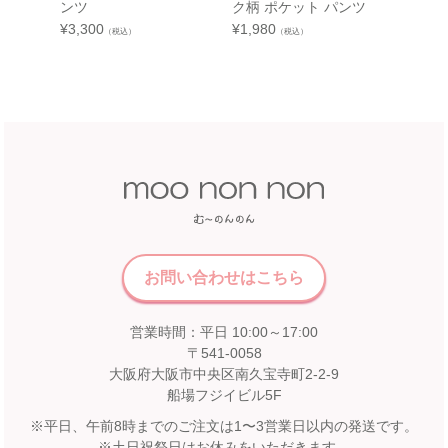
ンツ
ク柄 ポケット パンツ
¥
3,520
¥
3,300
¥
1,980
（税込）
（税込）
中部
近鉄百貨店 和歌山店
和歌山県和歌山市友田町5－18
近鉄百貨店 四日市店
近鉄百貨店 和歌山店 4階子供服売場
5F 催会場
店舗詳細へ
【開催期間】
2026.07.22 ～ 2026.08.16
中国
近畿
福屋 八丁堀本店
お問い合わせはこちら
広島市中区胡町6-26
近鉄百貨店 奈良店
福屋八丁堀本店８Fこども服売場
営業時間：平日 10:00～17:00
6F エスカレーター前
店舗詳細へ
〒541-0058
【開催期間】
大阪府大阪市中央区南久宝寺町2-2-9
2026.08.1 ～ 2026.08.31
船場フジイビル5F
※平日、午前8時までのご注文は1〜3営業日以内の発送です。
九州
※土日祝祭日はお休みをいただきます。