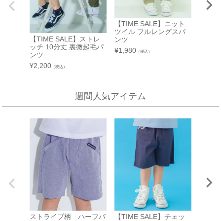
【TIME SALE】ニット
西武渋谷店
近鉄百貨店 生駒店
ツイル フルレングスパ
【TIME SALE】ストレ
【TIM
ンツ
A館 6階
奈良県生駒市谷田町
ッチ 10分丈 裏微起毛パ
ッチツ
¥
1,980
（税込）
近鉄百貨店 生駒店 4階子供服売場
【開催期間】
ンツ
¥
2,420
2026.08.4 ～ 2026.08.31
¥
2,200
店舗詳細へ
（税込）
週間人気アイテム
新宿高島屋
泉北タカシマヤ
催会場
大阪府堺市南区茶山台1-3-1
【開催期間】
泉北タカシマヤ 4階子供服売場
2026.08.5 ～ 2026.08.11
店舗詳細へ
東武百貨店 池袋店
近鉄百貨店 橿原店
7F 3番地（※ 15日：未展開、19日：休業
日）
奈良県橿原市北八木町3-65-11
近鉄百貨店 橿原店 4階子供服売場
【TIM
【開催期間】
電車 
2026.08.13 ～ 2026.08.26
店舗詳細へ
ストライプ柄 ハーフパ
【TIME SALE】チェッ
ッチハ