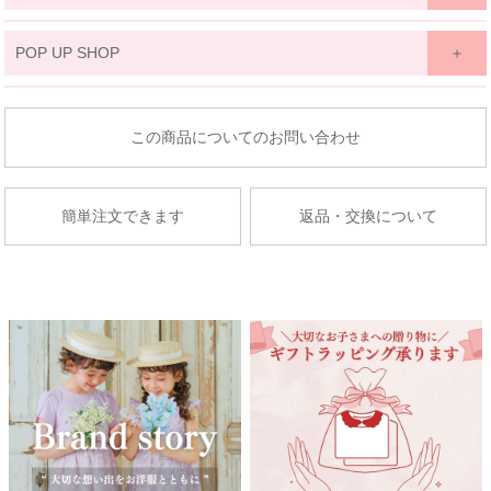
関東
POP UP SHOP
京王百貨店 聖蹟桜ケ丘店
東北
東京都多摩市関戸1-10-1
商品についてのお問い合わせ
京王百貨店聖蹟桜ケ丘店７Fベビー・子供服売場
藤崎仙台
店舗詳細へ
子供服売場
簡単注文できます
返品・交換について
【開催期間】
2026.08.27 ～ 2026.09.2
京成百貨店
茨城県水戸市泉町1丁目6-1
京成百貨店 ７階 子供服売場
店舗詳細へ
関東
東武百貨店 船橋店
中部
子供服売場
【開催期間】
2026.08.1 ～ 2026.08.31