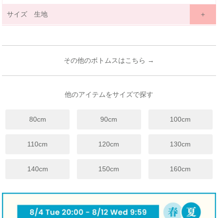
サイズ 生地
サイズ詳細表示
ｃｍ
inches
サイズ
(cm)
110
120
130
140
その他のボトムスはこちら →
年齢
4歳~
5歳
6歳~
7歳
7歳~
8歳
9歳~
12歳
総丈
61
67
74
81
ウエスト
24
25
26
27
他のアイテムをサイズで探す
裾幅
12
13
13.5
14.5
80cm
90cm
100cm
股下
36.5
41.5
47
52
※上記は目安サイズです。
110cm
120cm
130cm
仕上がりにより1.5cm程度の差が生じる場合がございます。
※サイズについてのガイドラインはこちらをご覧ください。
140cm
150cm
160cm
伸縮性
☑ あり
☐ややあり
☐ なし
手触り
☐柔らかい
☑ 普通
☐ かため
生地厚さ
☐ 厚手
☑ 普通
☐ 薄手