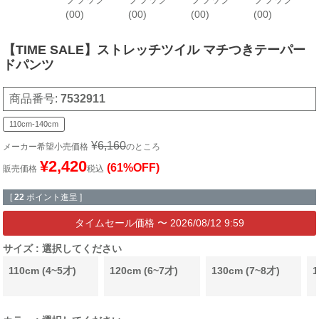
(00)
(00)
(00)
(00)
【TIME SALE】ストレッチツイル マチつきテーパー
ドパンツ
商品番号
7532911
110cm-140cm
¥
6,160
メーカー希望小売価格
のところ
¥
2,420
(61%OFF)
販売価格
税込
[
22
ポイント進呈 ]
〜
2026/08/12 9:59
サイズ
選択してください
110cm (4~5才)
120cm (6~7才)
130cm (7~8才)
1