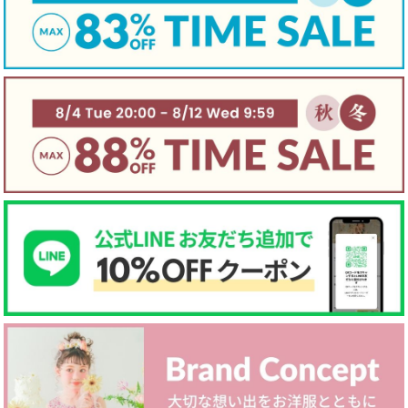
裏地
☐ あり
☑ なし
☐ 起毛