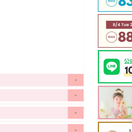
100
110
120
130
4ヶ月
3歳~
4歳
4歳~
5歳
6歳~
7歳
7歳~
8歳
39
43
46
49
41
43
45
47