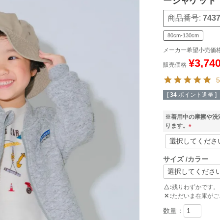
ージャケット
商品番号
743
80cm-130cm
メーカー希望小売価
¥
3,74
販売価格
5
[
34
ポイント進呈 ]
※着用中の摩擦や洗
ります。
(
必
須
サイズ
カラー
)
△
残りわずかです。
✕
ただいま在庫がご