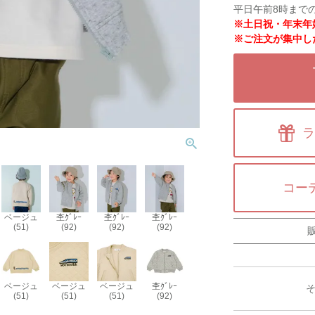
平日午前8時まで
※土日祝・年末年
※ご注文が集中し
ラ
コー
ベージュ
杢ｸﾞﾚｰ
杢ｸﾞﾚｰ
杢ｸﾞﾚｰ
(51)
(92)
(92)
(92)
ベージュ
ベージュ
ベージュ
杢ｸﾞﾚｰ
(51)
(51)
(51)
(92)