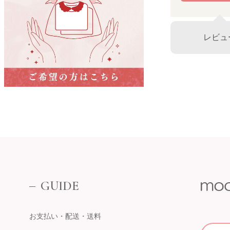
名古屋栄 三越
名古屋市中区栄3-5-1
名古屋栄 三越 7F 子供服売場
レビュ
そごう横浜店
店舗詳細へ
子供服売場
【開催期間】
2026.08.1 ～ 2026.08.18
そごう横浜店
近鉄百貨店 上本町店
催事場
大阪市天王寺区上本町6-1-55
近鉄百貨店 上本町店 7階子供服売場
【開催期間】
2026.08.19 ～ 2026.08.31
店舗詳細へ
GUIDE
お支払い・配送・送料