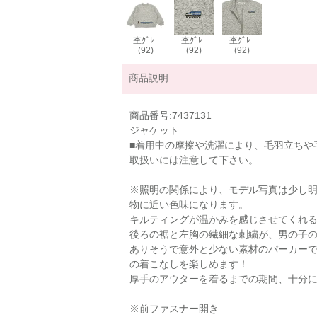
杢ｸﾞﾚｰ
杢ｸﾞﾚｰ
杢ｸﾞﾚｰ
(92)
(92)
(92)
商品説明
商品番号:7437131
ジャケット
■着用中の摩擦や洗濯により、毛羽立ちや
取扱いには注意して下さい。
※照明の関係により、モデル写真は少し
物に近い色味になります。
キルティングが温かみを感じさせてくれ
後ろの裾と左胸の繊細な刺繍が、男の子
ありそうで意外と少ない素材のパーカー
の着こなしを楽しめます！
厚手のアウターを着るまでの期間、十分
※前ファスナー開き