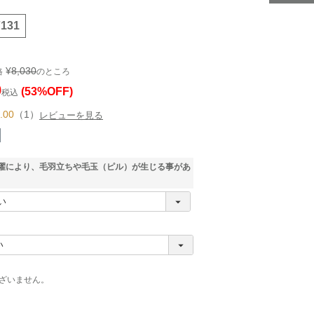
7131
¥
8,030
格
のところ
0
(53%OFF)
税込
.00
（1）
レビューを見る
濯により、毛羽立ちや毛玉（ピル）が生じる事があ
ざいません。