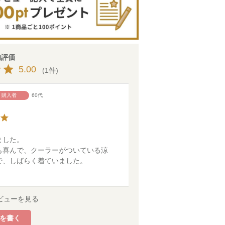
5.00
1
購入者
60代
【TIME SA
ッ
E】電車乗
【TIME SAL
【TIME SAL
【TIME SAL
ワッペン 
E】ロゴパッチ
E】ロゴ＆ポケ
E】フードつき
ティング 
＆ポケット付
ット付き ボア
ジップアップ
カージャケ
裏起毛ジャケッ
ジップアップ
パーカー
ケ
した。

ト
ジャケット
¥
5,390
¥
2,750
（税込
（税込）
も喜んで、クーラーがついている涼
¥
2,970
¥
3,960
（税込）
（税込）
で、しばらく着ていました。
ビューを見る
を書く