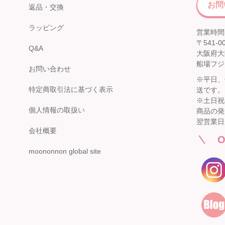
伊勢丹 立川店
お問
京阪百貨店 守口店
返品・交換
子供服売場
大阪府守口市河原町8番3号
ラッピング
京阪百貨店 守口店 6階子供服売場
【開催期間】
営業時間：
2026.08.1 ～ 2026.08.25
店舗詳細へ
〒541-0
Q&A
大阪府大
船場フジ
お問い合わせ
※平日、
特定商取引法に基づく表示
送です。
西武渋谷店
近鉄百貨店 生駒店
※土日祝
A館 6階
個人情報の取扱い
商品の発
奈良県生駒市谷田町
【開催期間】
近鉄百貨店 生駒店 4階子供服売場
翌営業日
2026.08.4 ～ 2026.08.31
会社概要
店舗詳細へ
O
moononnon global site
新宿高島屋
泉北タカシマヤ
催会場
大阪府堺市南区茶山台1-3-1
【開催期間】
泉北タカシマヤ 4階子供服売場
2026.08.5 ～ 2026.08.11