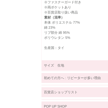
※ファスナーガード付き
※両ポケットあり
※百貨店取り扱い商品
素材（混率）
本体 ポリエステル 77%
綿 23%
リブ部分 綿 95%
ポリウレタン 5%
生産国：タイ
サイズ 生地
サイズ詳細表示
ｃｍ
inches
初めての方へ : リピーターが多い理由
サイズ
(cm)
80
90
年齢
12ヶ月~
24ヶ月
18ヶ月~
2
百貨店ショップリスト
着丈
33
36
関東
身幅
37
39
POP UP SHOP