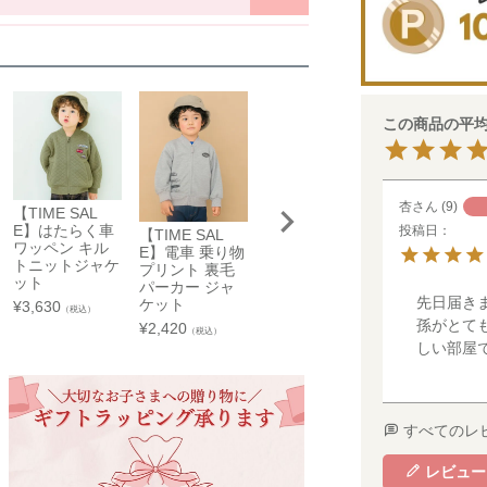
34
37
40
43
京王百貨店 聖蹟桜ケ丘店
33
35
37
39
東京都多摩市関戸1-10-1
京王百貨店聖蹟桜ケ丘店７Fベビー・子供服売場
藤崎仙台
場合がございます。
店舗詳細へ
をご覧ください。
子供服売場
【開催期間】
☑ややあり
☐ なし
2026.08.27 ～ 2026.09.2
☑ 普通
☐ かため
杏
9
【TIME SAL
電車 はたらく
【TIME SAL
E】はたらく車
車 乗り物ワッ
E】ツイルニ
投稿日
【TIME SAL
☑ 普通
☐ 薄手
京成百貨店
ワッペン キル
ペン ニットキ
ト ロゴワッペ
E】電車 乗り物
トニットジャケ
ルトジャケット
ン フード取り
プリント 裏毛
☑ なし
☐ 起毛
茨城県水戸市泉町1丁目6-1
ット
外し可能 ジッ
パーカー ジャ
¥
6,490
京成百貨店 ７階 子供服売場
（税込）
プアップジャ
先日届きま
ケット
¥
3,630
（税込）
ット
店舗詳細へ
孫がとて
¥
2,420
（税込）
¥
3,300
（税込）
しい部屋
東武百貨店 船橋店
子供服売場
すべてのレ
【開催期間】
2026.08.1 ～ 2026.08.31
レビュー