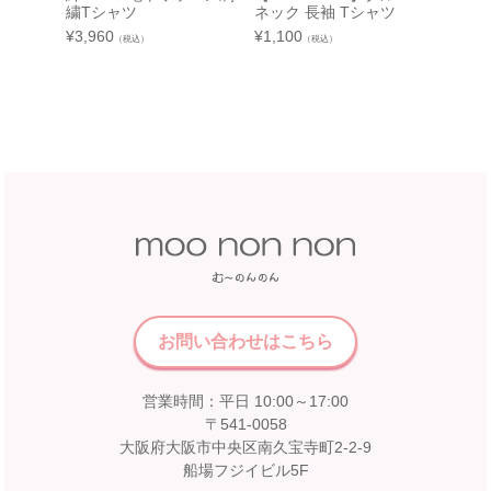
繍Tシャツ
ネック 長袖 Tシャツ
動物＆
ァリカ
¥
3,960
¥
1,100
（税込）
（税込）
中部
¥
3,520
近鉄百貨店 和歌山店
和歌山県和歌山市友田町5－18
近鉄百貨店 四日市店
近鉄百貨店 和歌山店 4階子供服売場
5F 催会場
店舗詳細へ
【開催期間】
2026.07.22 ～ 2026.08.16
中国
近畿
福屋 八丁堀本店
広島市中区胡町6-26
近鉄百貨店 奈良店
お問い合わせはこちら
福屋八丁堀本店８Fこども服売場
6F エスカレーター前
店舗詳細へ
営業時間：平日 10:00～17:00
【開催期間】
2026.08.1 ～ 2026.08.31
〒541-0058
大阪府大阪市中央区南久宝寺町2-2-9
船場フジイビル5F
九州