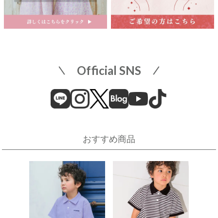
名古屋栄 三越
名古屋市中区栄3-5-1
名古屋栄 三越 7F 子供服売場
そごう横浜店
店舗詳細へ
子供服売場
【開催期間】
Official SNS
2026.08.1 ～ 2026.08.18
近畿
そごう横浜店
近鉄百貨店 上本町店
催事場
大阪市天王寺区上本町6-1-55
近鉄百貨店 上本町店 7階子供服売場
【開催期間】
おすすめ商品
2026.08.19 ～ 2026.08.31
店舗詳細へ
伊勢丹 立川店
京阪百貨店 守口店
子供服売場
大阪府守口市河原町8番3号
京阪百貨店 守口店 6階子供服売場
【開催期間】
2026.08.1 ～ 2026.08.25
店舗詳細へ