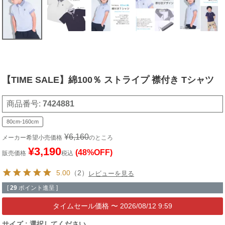
【TIME SALE】綿100％ ストライプ 襟付き Tシャツ
商品番号
7424881
80cm-160cm
¥
6,160
メーカー希望小売価格
のところ
¥
3,190
(48%OFF)
販売価格
税込
5.00
（2）
レビューを見る
[
29
ポイント進呈 ]
〜
2026/08/12 9:59
サイズ
選択してください