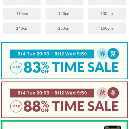
袖丈
9
10
11
13
14
15
16
18
20
裾幅
34.5
35
35.5
37
39
41
44
47
50
110cm
120cm
130cm
※上記は目安サイズです。
仕上がりにより1.5cm程度の差が生じる場合がございます。
140cm
150cm
160cm
※サイズについてのガイドラインはこちらをご覧ください。
伸縮性
☐ あり
☑ややあり
☐ なし
手触り
☐柔らかい
☑ 普通
☐ かため
生地厚さ
☐ 厚手
☑ 普通
☐ 薄手
裏地
☐ あり
☑ なし
☐ 起毛