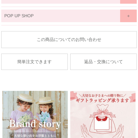
関東
POP UP SHOP
京王百貨店 聖蹟桜ケ丘店
東北
東京都多摩市関戸1-10-1
商品についてのお問い合わせ
京王百貨店聖蹟桜ケ丘店７Fベビー・子供服売場
藤崎仙台
店舗詳細へ
子供服売場
簡単注文できます
返品・交換について
【開催期間】
2026.08.27 ～ 2026.09.2
京成百貨店
茨城県水戸市泉町1丁目6-1
京成百貨店 ７階 子供服売場
店舗詳細へ
関東
東武百貨店 船橋店
中部
子供服売場
【開催期間】
2026.08.1 ～ 2026.08.31