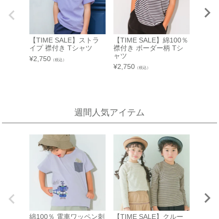
西武渋谷店
近鉄百貨店 生駒店
【TIME SALE】ストラ
【TIME SALE】綿100％
【TIM
A館 6階
奈良県生駒市谷田町
イプ 襟付き Tシャツ
襟付き ボーダー柄 Tシ
前ボタ
近鉄百貨店 生駒店 4階子供服売場
【開催期間】
ャツ
ェック
¥
2,750
（税込）
2026.08.4 ～ 2026.08.31
¥
2,750
¥
2,750
店舗詳細へ
（税込）
新宿高島屋
泉北タカシマヤ
週間人気アイテム
催会場
大阪府堺市南区茶山台1-3-1
【開催期間】
泉北タカシマヤ 4階子供服売場
2026.08.5 ～ 2026.08.11
店舗詳細へ
東武百貨店 池袋店
近鉄百貨店 橿原店
7F 3番地（※ 15日：未展開、19日：休業
日）
奈良県橿原市北八木町3-65-11
近鉄百貨店 橿原店 4階子供服売場
【開催期間】
2026.08.13 ～ 2026.08.26
店舗詳細へ
綿100％ 電車ワッペン刺
【TIME SALE】クルー
【TIM