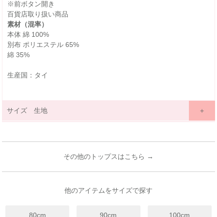
※前ボタン開き
百貨店取り扱い商品
素材（混率）
本体 綿 100%
別布 ポリエステル 65%
綿 35%
生産国：タイ
サイズ 生地
サイズ詳細表示
ｃｍ
inches
サイズ
80
90
100
110
120
130
140
150
160
(cm)
その他のトップスはこちら →
12ヶ月~
18ヶ月~
3歳~
4歳~
6歳~
7歳~
9歳~
11歳~
13歳~
年齢
18ヶ月
24ヶ月
4歳
5歳
7歳
8歳
12歳
12歳
14歳
着丈
37
39
41
44
47
50
53
57
61
他のアイテムをサイズで探す
身幅
31.5
33
34.5
36
38
40
43
46
49
80cm
90cm
100cm