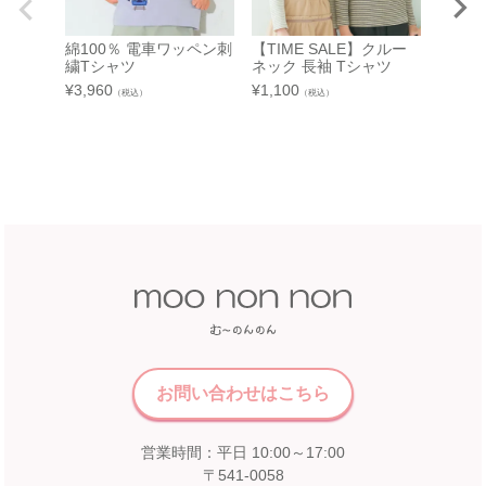
店舗詳細へ
綿100％ 電車ワッペン刺
【TIME SALE】クルー
繍Tシャツ
ネック 長袖 Tシャツ
中部
【TIM
近鉄百貨店 和歌山店
¥
3,960
¥
1,100
（税込）
（税込）
ストラ
ャツ
和歌山県和歌山市友田町5－18
近鉄百貨店 四日市店
近鉄百貨店 和歌山店 4階子供服売場
¥
3,190
5F 催会場
店舗詳細へ
【開催期間】
2026.07.22 ～ 2026.08.16
中国
近畿
福屋 八丁堀本店
広島市中区胡町6-26
近鉄百貨店 奈良店
福屋八丁堀本店８Fこども服売場
6F エスカレーター前
お問い合わせはこちら
店舗詳細へ
【開催期間】
2026.08.1 ～ 2026.08.31
営業時間：平日 10:00～17:00
〒541-0058