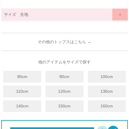
サイズ 生地
サイズ詳細表示
ｃｍ
inches
サイズ
80
90
100
110
120
130
140
150
160
(cm)
その他のトップスはこちら →
12ヵ月~
18ヵ月~
3歳~
4歳~
6歳~
7歳~
9歳~
11歳~
13歳~
年齢
18ヵ月
24ヵ月
4歳
5歳
7歳
8歳
12歳
12歳
14歳
着丈
37
39
41
44
47
50
53
57
61
他のアイテムをサイズで探す
身幅
31.5
33
34.5
36
38
40
43
46
49
80cm
90cm
100cm
袖丈
9
10
11
13
15
16
18
20
22
裾幅
34.5
36
36.5
38
40
42
45
48
51
110cm
120cm
130cm
※上記は目安サイズです。
仕上がりにより1.5cm程度の差が生じる場合がございます。
140cm
150cm
160cm
※サイズについてのガイドラインはこちらをご覧ください。
伸縮性
☐ あり
☑ややあり
☐ なし
手触り
☐柔らかい
☑ 普通
☐ かため