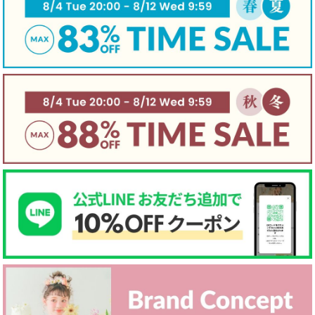
生地厚さ
☐ 厚手
☑ 普通
☐ 薄手
裏地
☐ あり
☑ なし
☐ 起毛