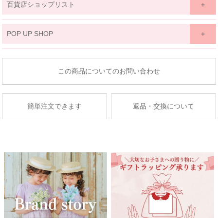
百貨店ショップリスト
関東
POP UP SHOP
京王百貨店 聖蹟桜ケ丘店
東北
東京都多摩市関戸1-10-1
商品についてのお問い合わせ
京王百貨店聖蹟桜ケ丘店７Fベビー・子供服売場
藤崎仙台
店舗詳細へ
子供服売場
簡単注文できます
返品・交換について
【開催期間】
2026.08.27 ～ 2026.09.2
京成百貨店
茨城県水戸市泉町1丁目6-1
京成百貨店 ７階 子供服売場
店舗詳細へ
関東
東武百貨店 船橋店
中部
子供服売場
【開催期間】