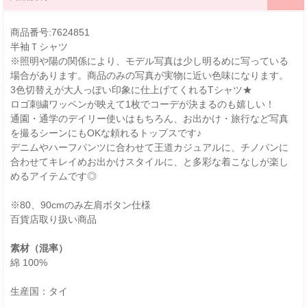
商品番号:7624851
半袖Ｔシャツ
※照明や陽の関係により、モデル写真は少し明るめに写っている
場合があります。商品のみの写真が実物に近い色味になります。
3色切替えが大人っぽい印象に仕上げてくれるTシャツ★
ロゴ刺繍ワッペンが映えて1枚でコーデが決まるのも嬉しい！
通園・通学のデイリー使いはもちろん、お出かけ・旅行など写真
を撮るシーンにもOKな頼れるトップスです♪
デニムやハーフパンツに合わせて王道カジュアルに、チノパンに
合わせてキレイめお出かけスタイルに、と多彩な着こなしが楽し
めるアイテムです◎
※80、90cmのみ左肩ボタン仕様
百貨店取り扱い商品
素材（混率）
綿 100%
生産国：タイ