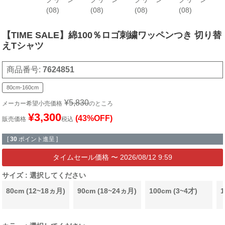
(08)
(08)
(08)
(08)
【TIME SALE】綿100％ロゴ刺繍ワッペンつき 切り替
えTシャツ
商品番号
7624851
80cm-160cm
¥
5,830
メーカー希望小売価格
のところ
¥
3,300
(43%OFF)
販売価格
税込
[
30
ポイント進呈 ]
〜
2026/08/12 9:59
サイズ
選択してください
80cm (12~18ヵ月)
90cm (18~24ヵ月)
100cm (3~4才)
1