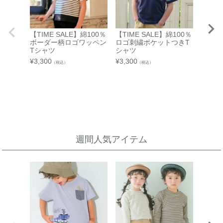
店舗詳細へ
【TIME SALE】綿100％
【TIME SALE】綿100％
西武渋谷店
近鉄百貨店 生駒店
ボーダー柄ロゴワッペン
ロゴ刺繍ポケットつきT
【アウ
Tシャツ
シャツ
A館 6階
奈良県生駒市谷田町
夏 90
¥
3,300
¥
3,300
（税込）
（税込）
近鉄百貨店 生駒店 4階子供服売場
【開催期間】
110c
2026.08.4 ～ 2026.08.31
130c
店舗詳細へ
160c
ゴ ワ
き T
新宿高島屋
¥
2,200
泉北タカシマヤ
催会場
大阪府堺市南区茶山台1-3-1
【開催期間】
泉北タカシマヤ 4階子供服売場
週間人気アイテム
2026.08.5 ～ 2026.08.11
店舗詳細へ
東武百貨店 池袋店
近鉄百貨店 橿原店
7F 3番地（※ 15日：未展開、19日：休業
日）
奈良県橿原市北八木町3-65-11
近鉄百貨店 橿原店 4階子供服売場
【開催期間】
2026.08.13 ～ 2026.08.26