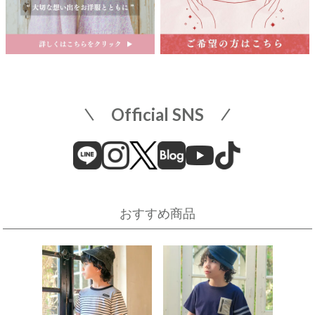
2026.08.1 ～ 2026.08.31
名古屋栄 三越
名古屋市中区栄3-5-1
名古屋栄 三越 7F 子供服売場
そごう横浜店
店舗詳細へ
子供服売場
【開催期間】
Official SNS
2026.08.1 ～ 2026.08.18
近畿
そごう横浜店
近鉄百貨店 上本町店
催事場
大阪市天王寺区上本町6-1-55
近鉄百貨店 上本町店 7階子供服売場
【開催期間】
おすすめ商品
2026.08.19 ～ 2026.08.31
店舗詳細へ
伊勢丹 立川店
京阪百貨店 守口店
子供服売場
大阪府守口市河原町8番3号
京阪百貨店 守口店 6階子供服売場
【開催期間】
2026.08.1 ～ 2026.08.25