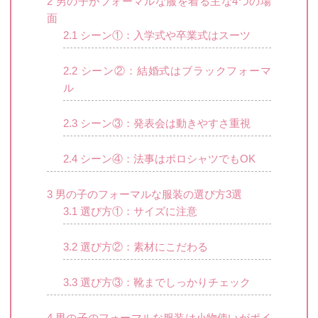
2
男の子がフォーマルな服を着る主な4つの場
面
2.1
シーン①：入学式や卒業式はスーツ
2.2
シーン②：結婚式はブラックフォーマ
ル
2.3
シーン③：発表会は動きやすさ重視
2.4
シーン④：法事はポロシャツでもOK
3
男の子のフォーマルな服装の選び方3選
3.1
選び方①：サイズに注意
3.2
選び方②：素材にこだわる
3.3
選び方③：靴までしっかりチェック
4
男の子のフォーマルな服装は小物使いがポイ